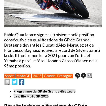
Fabio Quartararo signe sa troisième pole position
consécutive en qualifications du GP de Grande-
Bretagne devant les Ducati d'Alex Marquez et de
Francesco Bagnaia, nouveau record de Silverstone à
la clé. Il faut remonter à 2021 pour voir l'officiel
Yamaha à pareille fête ! Johann Zarco s'élance de la
9ème position.
Imprimer
0
+
Sport
MotoGP
2025
Grande-Bretagne
Envoyer
Partager
Partager
cet
sur
sur
article
Twitter
Facebook
Programme du GP de Grande-Bretagne
à
La grille MotoGP 2025
un
ami
Résultats des qualifications du GP de