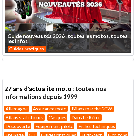
Guide
nouveautés
2026
:
toutes
les
motos,
toutes
les
infos
Guides pratiques
27 ans d'actualité moto :
toutes nos
informations depuis 1999 !
Allemagne
Assurance moto
Bilans marché 2026
Bilans statistiques
Casques
Dans Le Rétro
Découverte
Equipement pilote
Fiches techniques
Freinage
GT
Guides pratiques
High-tech
Horizons