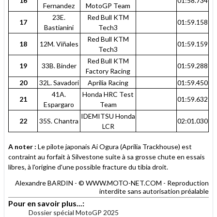
16
01:58.734
Fernandez
MotoGP Team
23E.
Red Bull KTM
17
01:59.158
Bastianini
Tech3
Red Bull KTM
18
12M. Viñales
01:59.159
Tech3
Red Bull KTM
19
33B. Binder
01:59.288
Factory Racing
20
32L. Savadori
Aprilia Racing
01:59.450
41A.
Honda HRC Test
21
01:59.632
Espargaro
Team
IDEMITSU Honda
22
35S. Chantra
02:01.030
LCR
A noter :
Le pilote japonais Ai Ogura (Aprilia Trackhouse) est
contraint au forfait à Silvestone suite à sa grosse chute en essais
libres, à l'origine d'une possible fracture du tibia droit.
Alexandre BARDIN - © WWW.MOTO-NET.COM - Reproduction
interdite sans autorisation préalable
Pour en savoir plus...:
Dossier spécial MotoGP 2025