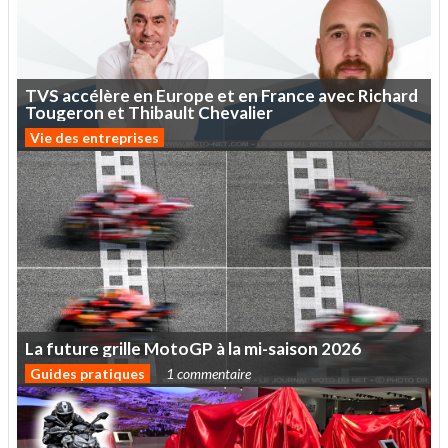
TVS
accélère
en
Europe
et
en
France
avec
Richard
Tougeron
et
Thibault
Chevalier
Vie des entreprises
La
future
grille
MotoGP
à
la
mi-saison
2026
Guides pratiques
1 commentaire