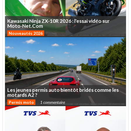
Kawasaki
Ninja
ZX-10R
2026
:
l'essai
vidéo
sur
Moto-Net.Com
Nouveautés 2026
Les
jeunes
permis
auto
bientôt
bridés
comme
les
motards
A2
?
Permis moto
1 commentaire