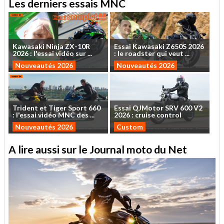
Les derniers essais MNC
Kawasaki
Ninja
ZX-10R
Essai
Kawasaki
Z650S
2026
2026
:
l'essai
vidéo
sur
...
:
le
roadster
qui
veut
...
Nouveautés 2026
Nouveautés 2026
Trident
et
Tiger
Sport
660
Essai
QJMotor
SRV
600
V2
:
l'essai
vidéo
MNC
des
...
2026
:
cruise
control
Nouveautés 2026
Custom
A lire aussi sur le Journal moto du Net