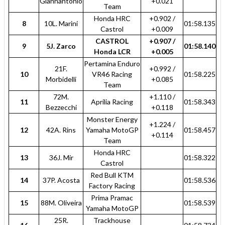
Giannantonio
+0.021
Team
Honda HRC
+0.902 /
8
10L. Marini
01:58.135
Castrol
+0.009
CASTROL
+0.907 /
9
5J. Zarco
01:58.140
Honda LCR
+0.005
Pertamina Enduro
21F.
+0.992 /
10
VR46 Racing
01:58.225
Morbidelli
+0.085
Team
72M.
+1.110 /
11
Aprilia Racing
01:58.343
Bezzecchi
+0.118
Monster Energy
+1.224 /
12
42A. Rins
Yamaha MotoGP
01:58.457
+0.114
Team
Honda HRC
13
36J. Mir
01:58.322
Castrol
Red Bull KTM
14
37P. Acosta
01:58.536
Factory Racing
Prima Pramac
15
88M. Oliveira
01:58.539
Yamaha MotoGP
25R.
Trackhouse