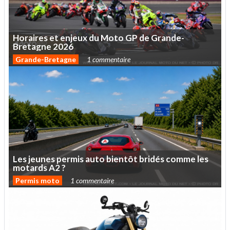
Horaires
et
enjeux
du
Moto
GP
de
Grande-
Bretagne
2026
Grande-Bretagne
1 commentaire
Les
jeunes
permis
auto
bientôt
bridés
comme
les
motards
A2
?
Permis moto
1 commentaire