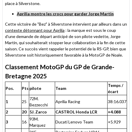
place à Silverstone.
Aprilia montre les crocs pour garder Jorge Martin
Cette victoire de "Bez" à Silverstone intervient par ailleurs dans un
contexte détonnant pour Aprilia
: la marque est sous le coup
d'une demande de départ anticipé de son pilote vedette, Jorge
Martin, qui souhaiterait stopper leur collaboration à la fin de cette
saison. Ce succès vient rappeler le potentiel de la RS-GP, bien que
Silverstone soit historiquement favorable à la MotoGP de Noale.
Classement MotoGP du GP de Grande-
Bretagne 2025
Temps /
Pos.
Pts
pilote
Team
écart
72M.
1
25
Aprilia Racing
38:16.037
Bezzecchi
2
20
5J. Zarco
CASTROL Honda LCR
+4.088
93M.
3
16
Ducati Lenovo Team
+5.929
Marquez