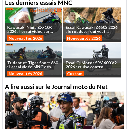
Les derniers essais MNC
Kawasaki
Ninja
ZX-10R
Essai
Kawasaki
Z650S
2026
2026
:
l'essai
vidéo
sur
...
:
le
roadster
qui
veut
...
Nouveautés 2026
Nouveautés 2026
Trident
et
Tiger
Sport
660
Essai
QJMotor
SRV
600
V2
:
l'essai
vidéo
MNC
des
...
2026
:
cruise
control
Nouveautés 2026
Custom
A lire aussi sur le Journal moto du Net