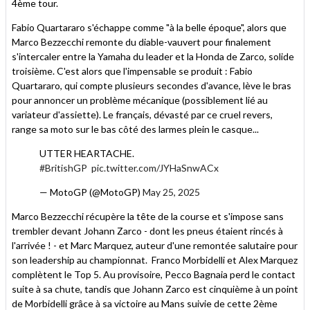
4ème tour.
Fabio Quartararo s'échappe comme "à la belle époque", alors que
Marco Bezzecchi remonte du diable-vauvert pour finalement
s'intercaler entre la Yamaha du leader et la Honda de Zarco, solide
troisième. C'est alors que l'impensable se produit : Fabio
Quartararo, qui compte plusieurs secondes d'avance, lève le bras
pour annoncer un problème mécanique (possiblement lié au
variateur d'assiette). Le français, dévasté par ce cruel revers,
range sa moto sur le bas côté des larmes plein le casque...
UTTER HEARTACHE.
#BritishGP
pic.twitter.com/JYHaSnwACx
— MotoGP (@MotoGP)
May 25, 2025
Marco Bezzecchi récupère la tête de la course et s'impose sans
trembler devant Johann Zarco - dont les pneus étaient rincés à
l'arrivée ! - et Marc Marquez, auteur d'une remontée salutaire pour
son leadership au championnat. Franco Morbidelli et Alex Marquez
complètent le Top 5. Au provisoire, Pecco Bagnaia perd le contact
suite à sa chute, tandis que Johann Zarco est cinquième à un point
de Morbidelli grâce à sa victoire au Mans suivie de cette 2ème