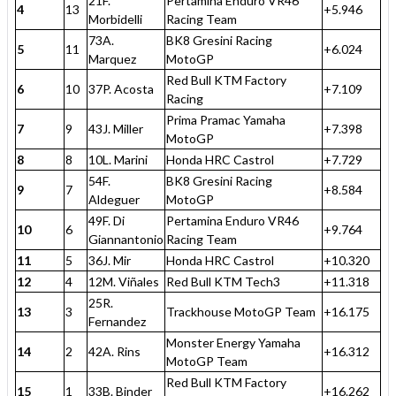
21F.
Pertamina Enduro VR46
4
13
+5.946
Morbidelli
Racing Team
73A.
BK8 Gresini Racing
5
11
+6.024
Marquez
MotoGP
Red Bull KTM Factory
6
10
37P. Acosta
+7.109
Racing
Prima Pramac Yamaha
7
9
43J. Miller
+7.398
MotoGP
8
8
10L. Marini
Honda HRC Castrol
+7.729
54F.
BK8 Gresini Racing
9
7
+8.584
Aldeguer
MotoGP
49F. Di
Pertamina Enduro VR46
10
6
+9.764
Giannantonio
Racing Team
11
5
36J. Mir
Honda HRC Castrol
+10.320
12
4
12M. Viñales
Red Bull KTM Tech3
+11.318
25R.
13
3
Trackhouse MotoGP Team
+16.175
Fernandez
Monster Energy Yamaha
14
2
42A. Rins
+16.312
MotoGP Team
Red Bull KTM Factory
15
1
33B. Binder
+16.262