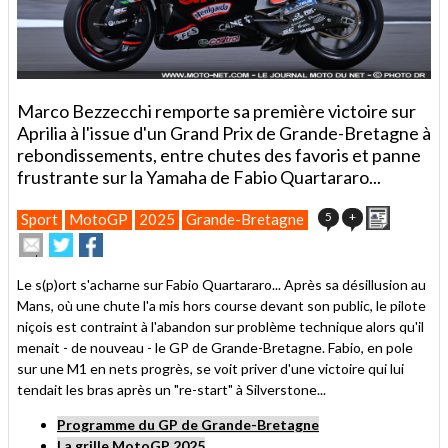
Marco Bezzecchi remporte sa première victoire sur
Aprilia à l'issue d'un Grand Prix de Grande-Bretagne à
rebondissements, entre chutes des favoris et panne
frustrante sur la Yamaha de Fabio Quartararo...
Imprimer
5
+
Sport
MotoGP
2025
Grande-Bretagne
Envoyer
Partager
Partager
cet
sur
sur
article
Twitter
Facebook
Le s(p)ort s'acharne sur Fabio Quartararo... Après sa désillusion au
à
Mans, où une chute l'a mis hors course devant son public, le pilote
un
niçois est contraint à l'abandon sur problème technique alors qu'il
ami
menait - de nouveau - le GP de Grande-Bretagne. Fabio, en pole
sur une M1 en nets progrès, se voit priver d'une victoire qui lui
tendait les bras après un "re-start" à Silverstone...
Programme du GP de Grande-Bretagne
La grille MotoGP 2025