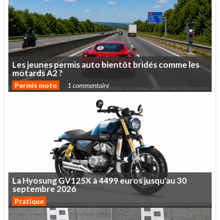
Les
jeunes
permis
auto
bientôt
bridés
comme
les
motards
A2
?
Permis moto
1 commentaire
La
Hyosung
GV125X
à
4499
euros
jusqu'au
30
septembre
2026
Pratique