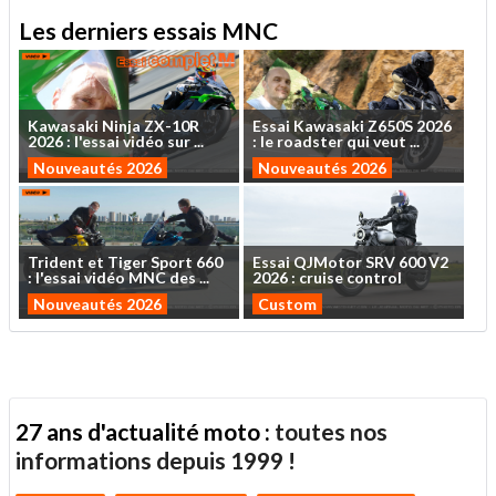
Les derniers essais MNC
Kawasaki
Ninja
ZX-10R
Essai
Kawasaki
Z650S
2026
2026
:
l'essai
vidéo
sur
...
:
le
roadster
qui
veut
...
Nouveautés 2026
Nouveautés 2026
Trident
et
Tiger
Sport
660
Essai
QJMotor
SRV
600
V2
:
l'essai
vidéo
MNC
des
...
2026
:
cruise
control
Nouveautés 2026
Custom
27 ans d'actualité moto :
toutes nos
informations depuis 1999 !