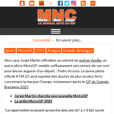
L'essentiel
-
En savoir plus...
Sport
MotoGP
2025
Aragon
Grande-Bretagne
Alors que Jorge Martin officialise sa volonté de
quitter Aprilia
, un
autre pilote MotoGP semble suffisamment mécontent de son sort
pour laisser augurer d'un départ : Pedro Acosta. Le jeune pilote
officiel KTM (21 ans) exprime des doutes de plus en plus forts
concernant la marque Orange, notamment après le
GP de Grande-
Bretagne 2025
.
Jorge Martin cherche une nouvelle MotoGP
La grille MotoGP 2025
"Les opportunités ne passent qu'une fois dans une vie
", a-t-il fait savoir