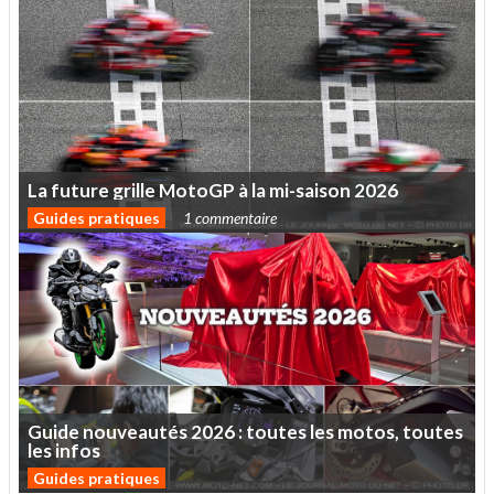
La
future
grille
MotoGP
à
la
mi-saison
2026
Guides pratiques
1 commentaire
Guide
nouveautés
2026
:
toutes
les
motos,
toutes
les
infos
Guides pratiques