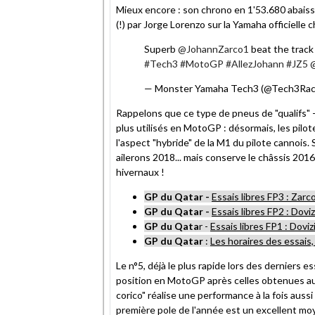
Mieux encore : son chrono en 1'53.680 abaiss
(!) par Jorge Lorenzo sur la Yamaha officielle
Superb
@JohannZarco1
beat the track 
#Tech3
#MotoGP
#AllezJohann
#JZ5
— Monster Yamaha Tech3 (@Tech3Rac
Rappelons que ce type de pneus de "qualifs" - 
plus utilisés en MotoGP : désormais, les pilot
l'aspect "hybride" de la M1 du pilote cannoi
ailerons 2018... mais conserve le châssis 2016
hivernaux !
GP du Qatar -
Essais libres FP3 : Zarc
GP du Qatar -
Essais libres FP2 : Dovi
GP du Qata
r -
Essais libres FP1 : Dovi
GP du Qatar
:
Les horaires des essais
Le n°5, déjà le plus rapide lors des derniers e
position en MotoGP après celles obtenues aux
corico" réalise une performance à la fois au
première pole de l'année est un excellent moy