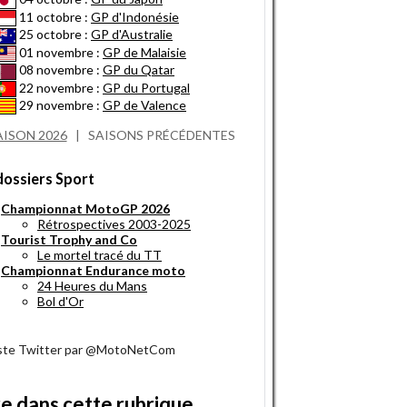
11 octobre :
GP d'Indonésie
25 octobre :
GP d'Australie
01 novembre :
GP de Malaisie
08 novembre :
GP du Qatar
22 novembre :
GP du Portugal
29 novembre :
GP de Valence
AISON 2026
|
SAISONS PRÉCÉDENTES
dossiers Sport
Championnat MotoGP 2026
Rétrospectives 2003-2025
Tourist Trophy and Co
Le mortel tracé du TT
Championnat Endurance moto
24 Heures du Mans
Bol d'Or
iste Twitter par @MotoNetCom
re dans cette rubrique