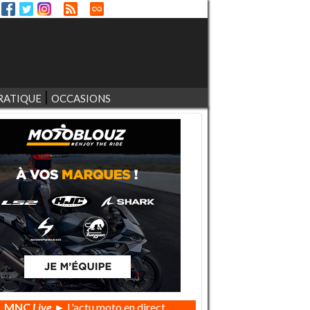
RATIQUE
OCCASIONS
MNC
Live
► L'actu moto en direct