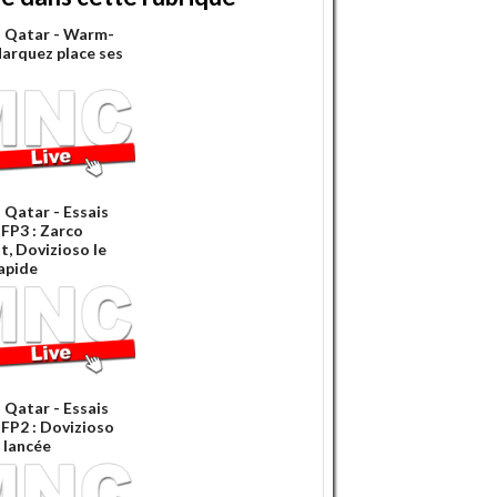
 Qatar - Warm-
Marquez place ses
 Qatar - Essais
 FP3 : Zarco
t, Dovizioso le
rapide
 Qatar - Essais
 FP2 : Dovizioso
a lancée