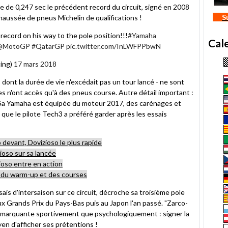
e de 0,247 sec le précédent record du circuit, signé en 2008
S
 chaussée de pneus Michelin de qualifications !
record on his way to the pole position!!!
#Yamaha
Cal
@MotoGP
#QatarGP
pic.twitter.com/InLWFPPbwN
ing)
17 mars 2018
dont la durée de vie n'excédait pas un tour lancé - ne sont
es n'ont accès qu'à des pneus course. Autre détail important :
s. Sa Yamaha est équipée du moteur 2017, des carénages et
 que le pilote Tech3 a préféré garder après les essais
o devant, Dovizioso le plus rapide
zioso sur sa lancée
zioso entre en action
, du warm-up et des courses
ssais d'intersaison sur ce circuit, décroche sa troisième pole
 Grands Prix du Pays-Bas puis au Japon l'an passé. "Zarco-
ssi marquante sportivement que psychologiquement : signer la
en d'afficher ses prétentions !