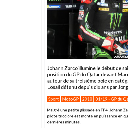
Johann Zarco illumine le début de s
position du GP du Qatar devant Marc
auteur de sa troisième pole en catégo
Losail détenu depuis dix ans par Jor
Sport
MotoGP
2018
01/19 - GP du Q
Malgré une petite glissade en FP4, Johann Zar
pilote tricolore est monté en puissance en qu
dernières minutes.