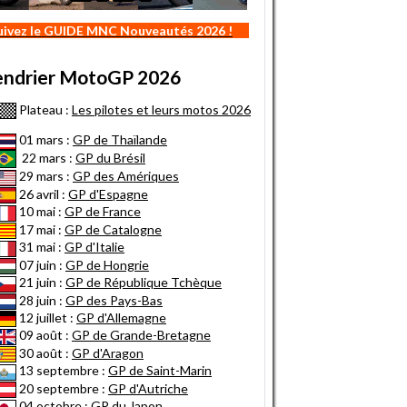
uivez le GUIDE MNC Nouveautés 2026 !
endrier MotoGP 2026
Plateau :
Les pilotes et leurs motos 2026
01 mars :
GP de Thaïlande
22 mars :
GP du Brésil
29 mars :
GP des Amériques
26 avril :
GP d'Espagne
10 mai :
GP de France
17 mai :
GP de Catalogne
31 mai :
GP d'Italie
07 juin :
GP de Hongrie
21 juin :
GP de République Tchèque
28 juin :
GP des Pays-Bas
12 juillet :
GP d'Allemagne
09 août :
GP de Grande-Bretagne
30 août :
GP d'Aragon
13 septembre :
GP de Saint-Marin
20 septembre :
GP d'Autriche
04 octobre :
GP du Japon