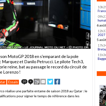
10h2
Franc
09h2
humai
6 aoû
12h3
2027
5 aoû
17h3
Breta
11h3
aison MotoGP 2018 en s'emparant de la pole
Bagge
 Marquez et Danilo Petrucci. Le pilote Tech3,
rie reine, bat au passage le record du circuit de
ge Lorenzo !
Imprimer
Envoyer
Partager
Partager
20
+
atar
Essais
cet
sur
sur
article
Twitter
Facebook
co réalise une parfaite entame de saison 2018 au Qatar : le
à
alifications pour signer le temps de référence dans les
un
ami