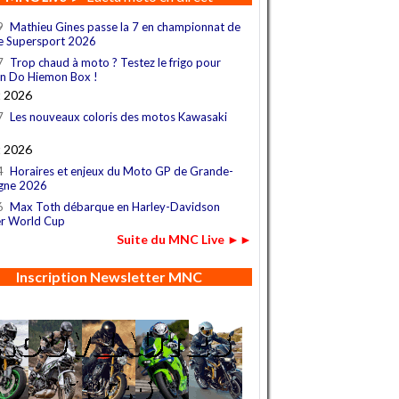
9
Mathieu Gines passe la 7 en championnat de
e Supersport 2026
7
Trop chaud à moto ? Testez le frigo pour
n Do Hiemon Box !
t 2026
7
Les nouveaux coloris des motos Kawasaki
t 2026
4
Horaires et enjeux du Moto GP de Grande-
gne 2026
6
Max Toth débarque en Harley-Davidson
r World Cup
Suite du MNC Live ►►
Inscription Newsletter MNC