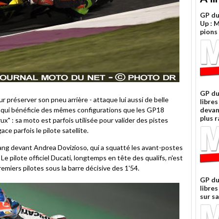
GP du
Up : 
pions
GP du
ur préserver son pneu arrière - attaque lui aussi de belle
libres
, qui bénéficie des mêmes configurations que les GP18
devan
plus 
ux" : sa moto est parfois utilisée pour valider des pistes
ce parfois le pilote satellite.
ang devant Andrea Dovizioso, qui a squatté les avant-postes
e pilote officiel Ducati, longtemps en tête des qualifs, n'est
emiers pilotes sous la barre décisive des 1'54.
GP du
libres
sur s