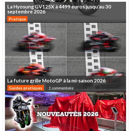
La
Hyosung
GV125X
à
4499
euros
jusqu'au
30
septembre
2026
Pratique
La
future
grille
MotoGP
à
la
mi-saison
2026
Guides pratiques
1 commentaire