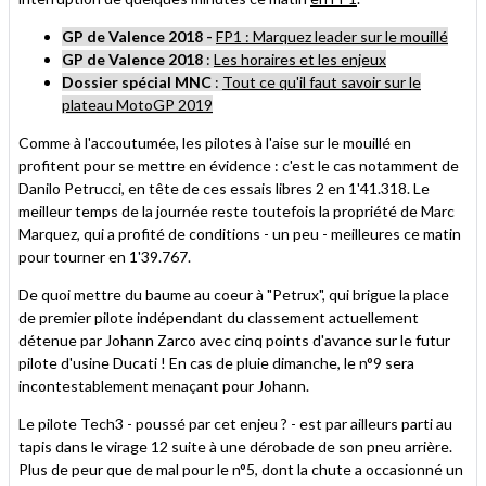
GP de Valence 2018 -
FP1 : Marquez leader sur le mouillé
GP de Valence 2018
:
Les horaires et les enjeux
Dossier spécial MNC
:
Tout ce qu'il faut savoir sur le
plateau MotoGP 2019
Comme à l'accoutumée, les pilotes à l'aise sur le mouillé en
profitent pour se mettre en évidence : c'est le cas notamment de
Danilo Petrucci, en tête de ces essais libres 2 en 1'41.318. Le
meilleur temps de la journée reste toutefois la propriété de Marc
Marquez, qui a profité de conditions - un peu - meilleures ce matin
pour tourner en 1'39.767.
De quoi mettre du baume au coeur à "Petrux", qui brigue la place
de premier pilote indépendant du classement actuellement
détenue par Johann Zarco avec cinq points d'avance sur le futur
pilote d'usine Ducati ! En cas de pluie dimanche, le n°9 sera
incontestablement menaçant pour Johann.
Le pilote Tech3 - poussé par cet enjeu ? - est par ailleurs parti au
tapis dans le virage 12 suite à une dérobade de son pneu arrière.
Plus de peur que de mal pour le n°5, dont la chute a occasionné un