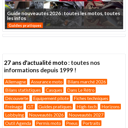
Guide
nouveautés
2026
:
toutes
les
motos,
toutes
les
infos
Guides pratiques
27 ans d'actualité moto :
toutes nos
informations depuis 1999 !
Allemagne
Assurance moto
Bilans marché 2026
Bilans statistiques
Casques
Dans Le Rétro
Découverte
Equipement pilote
Fiches techniques
Freinage
GT
Guides pratiques
High-tech
Horizons
Lobbying
Nouveautés 2026
Nouveautés 2027
Outil Agenda
Permis moto
Pneus
Portraits