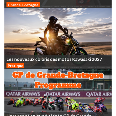
Grande-Bretagne
Les
nouveaux
coloris
des
motos
Kawasaki
2027
Pratique
Horaires
et
enjeux
du
Moto
GP
de
Grande-