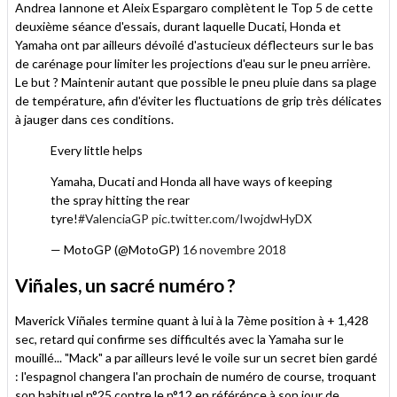
Andrea Iannone et Aleix Espargaro complètent le Top 5 de cette
deuxième séance d'essais, durant laquelle Ducati, Honda et
Yamaha ont par ailleurs dévoilé d'astucieux déflecteurs sur le bas
de carénage pour limiter les projections d'eau sur le pneu arrière.
Le but ? Maintenir autant que possible le pneu pluie dans sa plage
de température, afin d'éviter les fluctuations de grip très délicates
à jauger dans ces conditions.
Every little helps
Yamaha, Ducati and Honda all have ways of keeping
the spray hitting the rear
tyre!
#ValenciaGP
pic.twitter.com/IwojdwHyDX
— MotoGP (@MotoGP)
16 novembre 2018
Viñales, un sacré numéro ?
Maverick Viñales termine quant à lui à la 7ème position à + 1,428
sec, retard qui confirme ses difficultés avec la Yamaha sur le
mouillé... "Mack" a par ailleurs levé le voile sur un secret bien gardé
: l'espagnol changera l'an prochain de numéro de course, troquant
son habituel n°25 contre le n°12 en référénce à son jour de