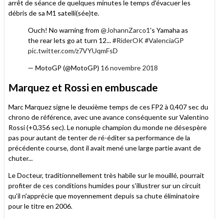
arrêt de séance de quelques minutes le temps d'évacuer les
débris de sa M1 satelli(sée)te.
Ouch! No warning from
@JohannZarco1
's Yamaha as
the rear lets go at turn 12...
#RiderOK
#ValenciaGP
pic.twitter.com/z7VYUqmFsD
— MotoGP (@MotoGP)
16 novembre 2018
Marquez et Rossi en embuscade
Marc Marquez signe le deuxième temps de ces FP2 à 0,407 sec du
chrono de référence, avec une avance conséquente sur Valentino
Rossi (+0,356 sec). Le nonuple champion du monde ne désespère
pas pour autant de tenter de ré-éditer sa performance de la
précédente course, dont il avait mené une large partie avant de
chuter...
Le Docteur, traditionnellement très habile sur le mouillé, pourrait
profiter de ces conditions humides pour s'illustrer sur un circuit
qu'il n'apprécie que moyennement depuis sa chute éliminatoire
pour le titre en 2006.