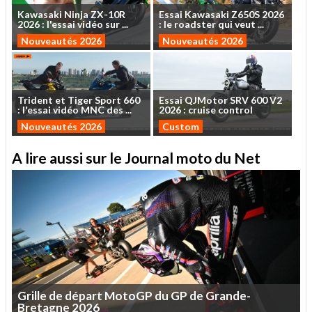
Kawasaki
Ninja
ZX-10R
Essai
Kawasaki
Z650S
2026
2026
:
l'essai
vidéo
sur
...
:
le
roadster
qui
veut
...
Nouveautés 2026
Nouveautés 2026
Trident
et
Tiger
Sport
660
Essai
QJMotor
SRV
600
V2
:
l'essai
vidéo
MNC
des
...
2026
:
cruise
control
Nouveautés 2026
Custom
A lire aussi sur le Journal moto du Net
Grille
de
départ
MotoGP
du
GP
de
Grande-
Bretagne
2026