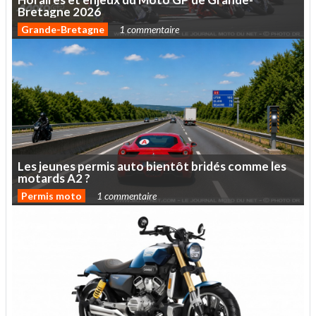
Bretagne
2026
Grande-Bretagne
1 commentaire
Les
jeunes
permis
auto
bientôt
bridés
comme
les
motards
A2
?
Permis moto
1 commentaire