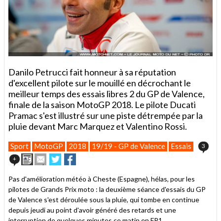
Danilo Petrucci fait honneur à sa réputation
d'excellent pilote sur le mouillé en décrochant le
meilleur temps des essais libres 2 du GP de Valence,
finale de la saison MotoGP 2018. Le pilote Ducati
Pramac s'est illustré sur une piste détrempée par la
pluie devant Marc Marquez et Valentino Rossi.
Sport
MotoGP
2018
19/19 - GP de Valence
Essais
3
Imprimer
Envoyer
Partager
Partager
+
cet
sur
sur
article
Twitter
Facebook
Pas d'amélioration météo à Cheste (Espagne), hélas, pour les
à
pilotes de Grands Prix moto : la deuxième séance d'essais du GP
un
de Valence s'est déroulée sous la pluie, qui tombe en continue
ami
depuis jeudi au point d'avoir généré des retards et une
interruption de quelques minutes ce matin
en FP1
.