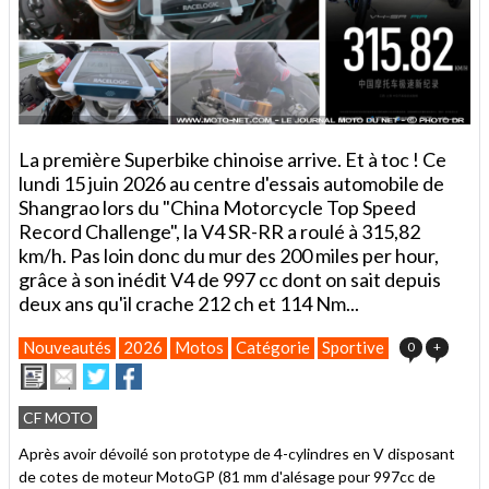
La première Superbike chinoise arrive. Et à toc ! Ce
lundi 15 juin 2026 au centre d'essais automobile de
Shangrao lors du "China Motorcycle Top Speed
Record Challenge", la V4 SR-RR a roulé à 315,82
km/h. Pas loin donc du mur des 200 miles per hour,
grâce à son inédit V4 de 997 cc dont on sait depuis
deux ans qu'il crache 212 ch et 114 Nm...
Nouveautés
2026
Motos
Catégorie
Sportive
0
+
Imprimer
Envoyer
Partager
Partager
cet
sur
sur
article
Twitter
Facebook
CF MOTO
à
un
Après avoir dévoilé son prototype de 4-cylindres en V disposant
ami
de cotes de moteur MotoGP (81 mm d'alésage pour 997cc de