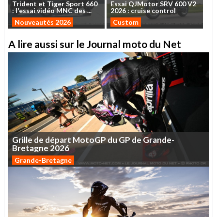
Trident
et
Tiger
Sport
660
Essai
QJMotor
SRV
600
V2
:
l'essai
vidéo
MNC
des
...
2026
:
cruise
control
Nouveautés 2026
Custom
A lire aussi sur le Journal moto du Net
Grille
de
départ
MotoGP
du
GP
de
Grande-
Bretagne
2026
Grande-Bretagne