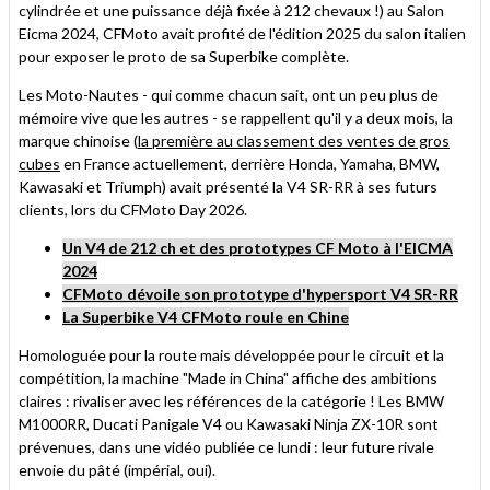
cylindrée et une puissance déjà fixée à 212 chevaux !) au Salon
Eicma 2024, CFMoto avait profité de l'édition 2025 du salon italien
pour exposer le proto de sa Superbike complète.
Les Moto-Nautes - qui comme chacun sait, ont un peu plus de
mémoire vive que les autres - se rappellent qu'il y a deux mois, la
marque chinoise (
la première au classement des ventes de gros
cubes
en France actuellement, derrière Honda, Yamaha, BMW,
Kawasaki et Triumph) avait présenté la V4 SR-RR à ses futurs
clients, lors du CFMoto Day 2026.
Un V4 de 212 ch et des prototypes CF Moto à l'EICMA
2024
CFMoto dévoile son prototype d'hypersport V4 SR-RR
La Superbike V4 CFMoto roule en Chine
Homologuée pour la route mais développée pour le circuit et la
compétition, la machine "Made in China" affiche des ambitions
claires : rivaliser avec les références de la catégorie ! Les BMW
M1000RR, Ducati Panigale V4 ou Kawasaki Ninja ZX-10R sont
prévenues, dans une vidéo publiée ce lundi : leur future rivale
envoie du pâté (impérial, oui).