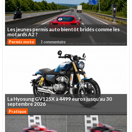
Les
jeunes
permis
auto
bientôt
bridés
comme
les
motards
A2
?
Permis moto
1 commentaire
La
Hyosung
GV125X
à
4499
euros
jusqu'au
30
septembre
2026
Pratique