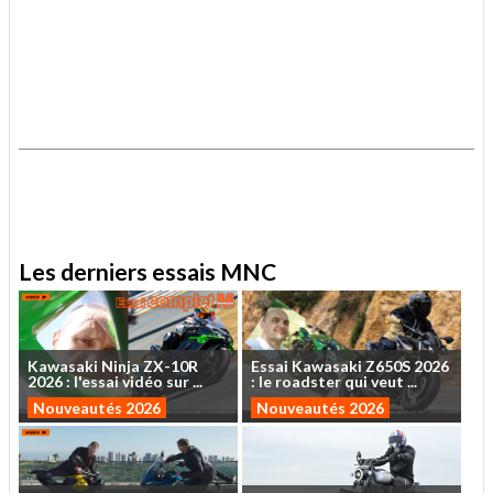
.
.
Les derniers essais MNC
Kawasaki
Ninja
ZX-10R
Essai
Kawasaki
Z650S
2026
2026
:
l'essai
vidéo
sur
...
:
le
roadster
qui
veut
...
Nouveautés 2026
Nouveautés 2026