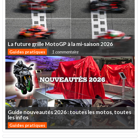
La
future
grille
MotoGP
à
la
mi-saison
2026
Guides pratiques
1 commentaire
Guide
nouveautés
2026
:
toutes
les
motos,
toutes
les
infos
Guides pratiques