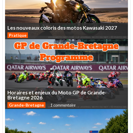
Les
nouveaux
coloris
des
motos
Kawasaki
2027
Pratique
Horaires
et
enjeux
du
Moto
GP
de
Grande-
Bretagne
2026
Grande-Bretagne
1 commentaire