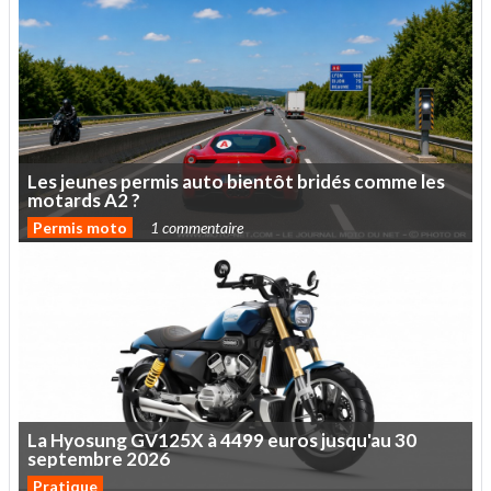
Les
jeunes
permis
auto
bientôt
bridés
comme
les
motards
A2
?
Permis moto
1 commentaire
La
Hyosung
GV125X
à
4499
euros
jusqu'au
30
septembre
2026
Pratique