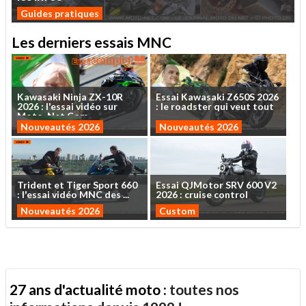
Guides pratiques
Les derniers essais MNC
Kawasaki
Ninja
ZX-10R
Essai
Kawasaki
Z650S
2026
2026
:
l'essai
vidéo
sur
:
le
roadster
qui
veut
tout
Moto-Net.Com
...
Nouveautés 2026
Nouveautés 2026
Trident
et
Tiger
Sport
660
Essai
QJMotor
SRV
600
V2
:
l'essai
vidéo
MNC
des
...
2026
:
cruise
control
Nouveautés 2026
Custom
27 ans d'actualité moto :
toutes nos