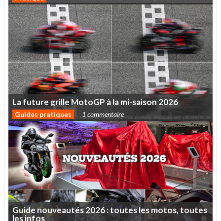
La
future
grille
MotoGP
à
la
mi-saison
2026
Guides pratiques
1 commentaire
Guide
nouveautés
2026
:
toutes
les
motos,
toutes
les
infos