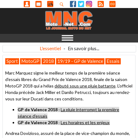
L'essentiel
-
En savoir plus...
Sport
MotoGP
2018
19/19 - GP de Valence
Essais
Marc Marquez signe le meilleur temps de la première séance
d'essais libres du Grand Prix de Valence 2018, finale de la saison
MotoGP 2018 qui a hélas
débuté sous une pluie battante
. L'officiel
Honda précède Jack Miller et Danilo Petrucci, toujours au rendez-
vous sur leur Ducati dans ces conditions.
GP de Valence 2018 :
La pluie interrompt la première
séance d'essais
GP de Valence 2018
:
Les horaires et les enjeux
Andrea Dovizioso, assuré de la place de vice-champion du monde,