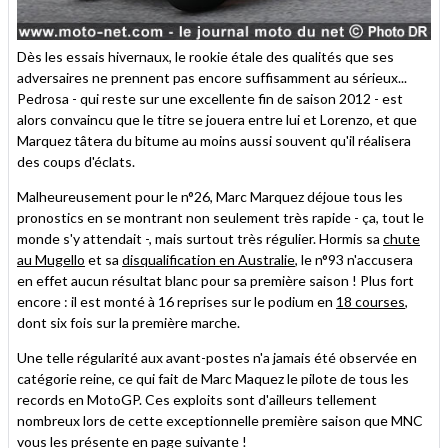
Dès les essais hivernaux, le rookie étale des qualités que ses
adversaires ne prennent pas encore suffisamment au sérieux...
Pedrosa - qui reste sur une excellente fin de saison 2012 - est
alors convaincu que le titre se jouera entre lui et Lorenzo, et que
Marquez tâtera du bitume au moins aussi souvent qu'il réalisera
des coups d'éclats.
Malheureusement pour le n°26, Marc Marquez déjoue tous les
pronostics en se montrant non seulement très rapide - ça, tout le
monde s'y attendait -, mais surtout très régulier. Hormis sa
chute
au Mugello
et sa
disqualification en Australie
, le n°93 n'accusera
en effet aucun résultat blanc pour sa première saison ! Plus fort
encore : il est monté à 16 reprises sur le podium en
18 courses
,
dont six fois sur la première marche.
Une telle régularité aux avant-postes n'a jamais été observée en
catégorie reine, ce qui fait de Marc Maquez le pilote de tous les
records en MotoGP. Ces exploits sont d'ailleurs tellement
nombreux lors de cette exceptionnelle première saison que MNC
vous les présente en page suivante !