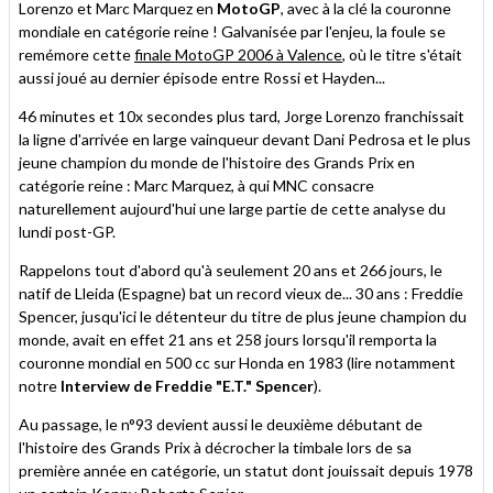
Lorenzo et Marc Marquez en
MotoGP
, avec à la clé la couronne
mondiale en catégorie reine ! Galvanisée par l'enjeu, la foule se
remémore cette
finale MotoGP 2006 à Valence
, où le titre s'était
aussi joué au dernier épisode entre Rossi et Hayden...
46 minutes et 10x secondes plus tard, Jorge Lorenzo franchissait
la ligne d'arrivée en large vainqueur devant Dani Pedrosa et le plus
jeune champion du monde de l'histoire des Grands Prix en
catégorie reine : Marc Marquez, à qui MNC consacre
naturellement aujourd'hui une large partie de cette analyse du
lundi post-GP.
Rappelons tout d'abord qu'à seulement 20 ans et 266 jours, le
natif de Lleida (Espagne) bat un record vieux de... 30 ans : Freddie
Spencer, jusqu'ici le détenteur du titre de plus jeune champion du
monde, avait en effet 21 ans et 258 jours lorsqu'il remporta la
couronne mondial en 500 cc sur Honda en 1983 (lire notamment
notre
Interview de Freddie "E.T." Spencer
).
Au passage, le n°93 devient aussi le deuxième débutant de
l'histoire des Grands Prix à décrocher la timbale lors de sa
première année en catégorie, un statut dont jouissait depuis 1978