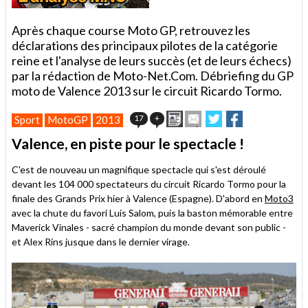
Après chaque course Moto GP, retrouvez les
déclarations des principaux pilotes de la catégorie
reine et l'analyse de leurs succès (et de leurs échecs)
par la rédaction de Moto-Net.Com. Débriefing du GP
moto de Valence 2013 sur le circuit Ricardo Tormo.
Imprimer
Envoyer
Partager
Partager
17
+
Sport
MotoGP
2013
cet
sur
sur
article
Twitter
Facebook
Valence, en piste pour le spectacle !
à
un
C'est de nouveau un magnifique spectacle qui s'est déroulé
ami
devant les 104 000 spectateurs du circuit Ricardo Tormo pour la
finale des Grands Prix hier à Valence (Espagne). D'abord en
Moto3
avec la chute du favori Luis Salom, puis la baston mémorable entre
Maverick Vinales - sacré champion du monde devant son public -
et Alex Rins jusque dans le dernier virage.