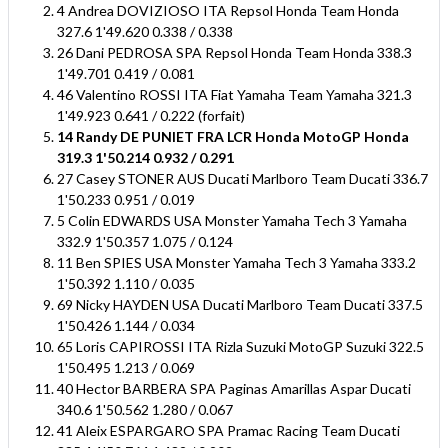
4 Andrea DOVIZIOSO ITA Repsol Honda Team Honda
327.6 1'49.620 0.338 / 0.338
26 Dani PEDROSA SPA Repsol Honda Team Honda 338.3
1'49.701 0.419 / 0.081
46 Valentino ROSSI ITA Fiat Yamaha Team Yamaha 321.3
1'49.923 0.641 / 0.222 (forfait)
14 Randy DE PUNIET FRA LCR Honda MotoGP Honda
319.3 1'50.214 0.932 / 0.291
27 Casey STONER AUS Ducati Marlboro Team Ducati 336.7
1'50.233 0.951 / 0.019
5 Colin EDWARDS USA Monster Yamaha Tech 3 Yamaha
332.9 1'50.357 1.075 / 0.124
11 Ben SPIES USA Monster Yamaha Tech 3 Yamaha 333.2
1'50.392 1.110 / 0.035
69 Nicky HAYDEN USA Ducati Marlboro Team Ducati 337.5
1'50.426 1.144 / 0.034
65 Loris CAPIROSSI ITA Rizla Suzuki MotoGP Suzuki 322.5
1'50.495 1.213 / 0.069
40 Hector BARBERA SPA Paginas Amarillas Aspar Ducati
340.6 1'50.562 1.280 / 0.067
41 Aleix ESPARGARO SPA Pramac Racing Team Ducati