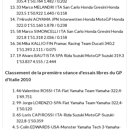
335.4 1'50.764 1.482 / 0.202
33 Marco MELANDRI ITA San Carlo Honda Gresini Honda
323.5 1'50.922 1.640 / 0.158
7 Hiroshi AOYAMA JPN Interwetten Honda MotoGP Honda
322.0 1'51.160 1.878 / 0.238
58 Marco SIMONCELLI ITA San Carlo Honda Gresini Honda
321.8 1'51.318 2.036 / 0.158
36 Mika KALLIO FIN Pramac Racing Team Ducati 340.2
1'51.393 2.111 / 0.075
19 Alvaro BAUTISTA SPA Rizla Suzuki MotoGP Suzuki 319.3
1'53.837 4.555 / 2.444
Classement de la première séance d'essais libres du GP
d'Italie 2010
46-Valentino ROSSI-ITA-Fiat Yamaha Team-Yamaha-322,4-
1'49.751
99-Jorge LORENZO-SPA-Fiat Yamaha Team-Yamaha-322,4-
1'50.120
65-Loris CAPIROSSI-ITA-Rizla Suzuki MotoGP-Suzuki-
322,8-1'50.359
5-Colin EDWARDS-USA-Monster Yamaha Tech 3-Yamaha-