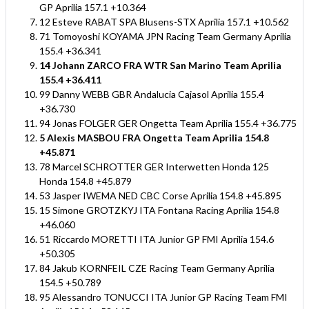
GP Aprilia 157.1 +10.364
12 Esteve RABAT SPA Blusens-STX Aprilia 157.1 +10.562
71 Tomoyoshi KOYAMA JPN Racing Team Germany Aprilia
155.4 +36.341
14 Johann ZARCO FRA WTR San Marino Team Aprilia
155.4 +36.411
99 Danny WEBB GBR Andalucia Cajasol Aprilia 155.4
+36.730
94 Jonas FOLGER GER Ongetta Team Aprilia 155.4 +36.775
5 Alexis MASBOU FRA Ongetta Team Aprilia 154.8
+45.871
78 Marcel SCHROTTER GER Interwetten Honda 125
Honda 154.8 +45.879
53 Jasper IWEMA NED CBC Corse Aprilia 154.8 +45.895
15 Simone GROTZKYJ ITA Fontana Racing Aprilia 154.8
+46.060
51 Riccardo MORETTI ITA Junior GP FMI Aprilia 154.6
+50.305
84 Jakub KORNFEIL CZE Racing Team Germany Aprilia
154.5 +50.789
95 Alessandro TONUCCI ITA Junior GP Racing Team FMI