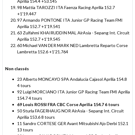
Aprilia 154.4 +53.145
98 Mattia TAROZZI ITA Faenza Racing Aprilia 152.7
+1'19.447
97 Armando PONTONE ITA Junior GP Racing Team FMI
Aprilia 152.7 +1'19.541
63 Zulfahmi KHAIRUDDIN MAL AirAsia - Sepang Int. Circuit
Aprilia 152.7 +1'19.545
60 Michael VAN DER MARK NED Lambretta Reparto Corse
Lambretta 152.6 +1'21.764
Non classés
23 Alberto MONCAYO SPA Andalucia Cajasol Aprilia 154.8
4 tours
92 Luigi MORCIANO ITA Junior GP Racing Team FMI Aprilia
154.7 4 tours
69 Louis ROSSI FRA CBC Corse Aprilia 154.7 6 tours
50 Sturla FAGERHAUG NOR AirAsia - Sepang Int. Circuit
Aprilia 153.6 8 tours
11 Sandro CORTESE GER Avant Mitsubishi Ajo Derbi 152.1
13 tours