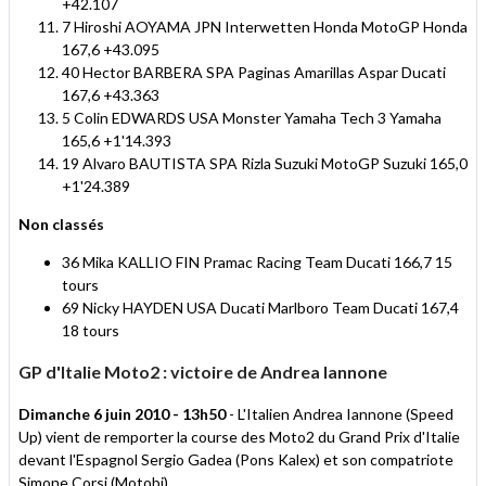
+42.107
7 Hiroshi AOYAMA JPN Interwetten Honda MotoGP Honda
167,6 +43.095
40 Hector BARBERA SPA Paginas Amarillas Aspar Ducati
167,6 +43.363
5 Colin EDWARDS USA Monster Yamaha Tech 3 Yamaha
165,6 +1'14.393
19 Alvaro BAUTISTA SPA Rizla Suzuki MotoGP Suzuki 165,0
+1'24.389
Non classés
36 Mika KALLIO FIN Pramac Racing Team Ducati 166,7 15
tours
69 Nicky HAYDEN USA Ducati Marlboro Team Ducati 167,4
18 tours
GP d'Italie Moto2 : victoire de Andrea Iannone
Dimanche 6 juin 2010 - 13h50
- L'Italien Andrea Iannone (Speed
Up) vient de remporter la course des Moto2 du Grand Prix d'Italie
devant l'Espagnol Sergio Gadea (Pons Kalex) et son compatriote
Simone Corsi (Motobi).