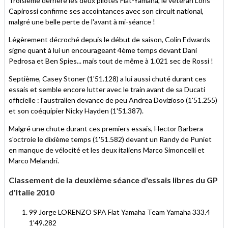
Troisième derrière les deux pilotes Fiat-Yamaha, le vétéran Loris
Capirossi confirme ses accointances avec son circuit national,
malgré une belle perte de l'avant à mi-séance !
Légèrement décroché depuis le début de saison, Colin Edwards
signe quant à lui un encourageant 4ème temps devant Dani
Pedrosa et Ben Spies... mais tout de même à 1.021 sec de Rossi !
Septième, Casey Stoner (1'51.128) a lui aussi chuté durant ces
essais et semble encore lutter avec le train avant de sa Ducati
officielle : l'australien devance de peu Andrea Dovizioso (1'51.255)
et son coéquipier Nicky Hayden (1'51.387).
Malgré une chute durant ces premiers essais, Hector Barbera
s'octroie le dixième temps (1'51.582) devant un Randy de Puniet
en manque de vélocité et les deux italiens Marco Simoncelli et
Marco Melandri.
Classement de la deuxième séance d'essais libres du GP
d'Italie 2010
99 Jorge LORENZO SPA Fiat Yamaha Team Yamaha 333.4
1'49.282