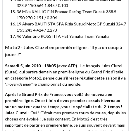
328.9 1'50.664 1.845 / 0.103
36 Mika KALLIO FIN Pramac Racing Team Ducati 338.5
1'50.970 2.151 / 0.306
19 Alvaro BAUTISTA SPA Rizla Suzuki MotoGP Suzuki 324.7
1'53.243 4.424 / 2.273
46 Valentino ROSSI ITA Fiat Yamaha Team Yamaha
Moto2 - Jules Cluzel en première ligne : "il y a un coup à
jouer !"
Samedi 5 juin 2010 - 18h05 (avec AFP)
- Le français Jules Cluzel
(Suter), qui partira demain en première ligne du Grand Prix d'Italie
en catégorie Moto2, pense que s'il reste régulier cette saison il y a
"
moyen de jouer
" le championnat du monde.
Après le Grand Prix de France, vous voilà de nouveau en
première ligne. On est loin de vos premiers essais hivernaux
sur un moteur quatre temps, vous le spécialiste du 2-temps !
Jules Cluzel
: Oui ! C'était mes premiers tours de roues, depuis les
choses ont évolué ! Je suis content. En Moto2 c'est très
important de partir en première ligne. Je suis souvent devant mais