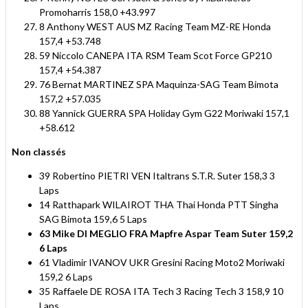
Promoharris 158,0 +43.997
8 Anthony WEST AUS MZ Racing Team MZ-RE Honda
157,4 +53.748
59 Niccolo CANEPA ITA RSM Team Scot Force GP210
157,4 +54.387
76 Bernat MARTINEZ SPA Maquinza-SAG Team Bimota
157,2 +57.035
88 Yannick GUERRA SPA Holiday Gym G22 Moriwaki 157,1
+58.612
Non classés
39 Robertino PIETRI VEN Italtrans S.T.R. Suter 158,3 3
Laps
14 Ratthapark WILAIROT THA Thai Honda PTT Singha
SAG Bimota 159,6 5 Laps
63 Mike DI MEGLIO FRA Mapfre Aspar Team Suter 159,2
6 Laps
61 Vladimir IVANOV UKR Gresini Racing Moto2 Moriwaki
159,2 6 Laps
35 Raffaele DE ROSA ITA Tech 3 Racing Tech 3 158,9 10
Laps