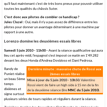
qu'il faut maintenant c'est de très bons pneus pour pouvoir utiliser
toutes les qualités du châssis Suter.
C'est donc aux pilotes de combler ce handicap ?
Jules Cluzel
: Oui, mais il n'y a pas assez de différence entre les
pilotes pour donner un avantage déterminant à une machine par
rapport à une autre.
Lorenzo domine les deuxièmes essais libres
Samedi 5 juin 2010 - 11h00 -
Avant la séance qualificative qui aura
lieu cet après-midi, l'espagnol s'est imposé ce matin en 1'49.282
devant les deux Honda d'Andrea Dovizioso et Dani Pedrosa.
Randy de
Dernière minute : mauvaise chute de Rossi aux
Puniet réalise
2èmes essais libres
un beau 5ème
Mise à jour du 5 juin 2010 - 10h50
. Valentino
temps
Rossi vient de faire un high side à 15 mn de la fin
dixièmes et
de la deuxième séance (lire
MNC du 5 juin 2010
).
signe surtout
plusieurs séries de tours rapides et réguliers durant la séance.