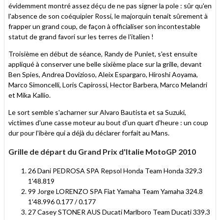
évidemment montré assez déçu de ne pas signer la pole : sûr qu'en
l'absence de son coéquipier Rossi, le majorquin tenait sûrement à
frapper un grand coup, de façon à officialiser son incontestable
statut de grand favori sur les terres de l'italien !
Troisième en début de séance, Randy de Puniet, s'est ensuite
appliqué à conserver une belle sixième place sur la grille, devant
Ben Spies, Andrea Dovizioso, Aleix Espargaro, Hiroshi Aoyama,
Marco Simoncelli, Loris Capirossi, Hector Barbera, Marco Melandri
et Mika Kallio.
Le sort semble s'acharner sur Alvaro Bautista et sa Suzuki,
victimes d'une casse moteur au bout d'un quart d'heure : un coup
dur pour l'ibère qui a déjà du déclarer forfait au Mans.
Grille de départ du Grand Prix d'Italie MotoGP 2010
26 Dani PEDROSA SPA Repsol Honda Team Honda 329.3
1'48.819
99 Jorge LORENZO SPA Fiat Yamaha Team Yamaha 324.8
1'48.996 0.177 / 0.177
27 Casey STONER AUS Ducati Marlboro Team Ducati 339.3