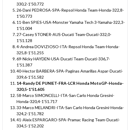
330,2-1'50.772
26-Dani PEDROSA-SPA-Repsol Honda Team-Honda-322,8-
1'50.773
11-Ben SPIES-USA-Monster Yamaha Tech 3-Yamaha-322,3-
1'51.004
27-Casey STONER-AUS-Ducati Team-Ducati-332,0-
1'51.128
4-Andrea DOVIZIOSO-ITA-Repsol Honda Team-Honda-
325,8-1'51.255
69-Nicky HAYDEN-USA-Ducati Team-Ducati-336,7-
1'51.387
40-Hector BARBERA-SPA-Paginas Amarillas Aspar-Ducati-
339,6-1'51.582
14-Randy DE PUNIET-FRA-LCR Honda MotoGP-Honda-
320,5-1'51.605
58-Marco SIMONCELLI-ITA-San Carlo Honda Gresini-
Honda-320,4-1'51.717
33-Marco MELANDRI-ITA-San Carlo Honda Gresini-Honda-
324,2-1'51.782
41-Aleix ESPARGARO-SPA-Pramac Racing Team-Ducati-
334,5-1'52.202