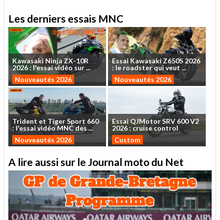
Les derniers essais MNC
Kawasaki
Ninja
ZX-10R
Essai
Kawasaki
Z650S
2026
2026
:
l'essai
vidéo
sur
...
:
le
roadster
qui
veut
...
Nouveautés 2026
Nouveautés 2026
Trident
et
Tiger
Sport
660
Essai
QJMotor
SRV
600
V2
:
l'essai
vidéo
MNC
des
...
2026
:
cruise
control
Nouveautés 2026
Custom
A lire aussi sur le Journal moto du Net