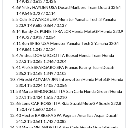
1'49.432 0.613 / 0.436
69 Nicky HAYDEN USA Ducati Marlboro Team Ducati 336.4
1'49.546 0.727 / 0.114
5 Colin EDWARDS USA Monster Yamaha Tech 3 Yamaha
323.9 1'49.683 0.864 / 0.137
14 Randy DE PUNIET FRA LCR Honda MotoGP Honda 323.9
1'49.737 0.918 / 0.054
11 Ben SPIES USA Monster Yamaha Tech 3 Yamaha 320.4
1'49.861 1.042 / 0.124
4 Andrea DOVIZIOSO ITA Repsol Honda Team Honda
327.3 1'50.065 1.246 / 0.204
41 Aleix ESPARGARO SPA Pramac Racing Team Ducati
335.2 1'50.168 1.349 / 0.103
7 Hiroshi AOYAMA JPN Interwetten Honda MotoGP Honda
330.4 1'50.224 1.405 / 0.056
58 Marco SIMONCELLI ITA San Carlo Honda Gresini Honda
327.1 1'50.434 1.615 / 0.210
65 Loris CAPIROSSI ITA Rizla Suzuki MotoGP Suzuki 322.8
1'50.479 1.660 / 0.045
40 Hector BARBERA SPA Paginas Amarillas Aspar Ducati
341.2 1'50.561 1.742 / 0.082
33 Marco MELANDRI ITA San Carlo Honda Gresini Honda