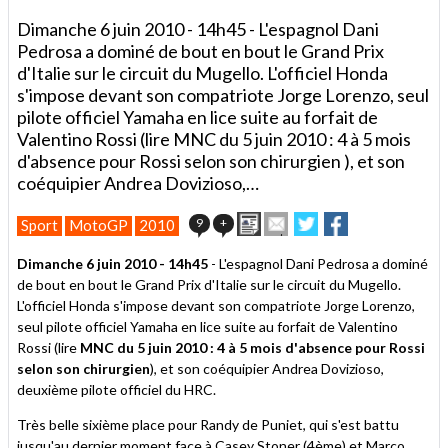
Dimanche 6 juin 2010 - 14h45 - L'espagnol Dani
Pedrosa a dominé de bout en bout le Grand Prix
d'Italie sur le circuit du Mugello. L'officiel Honda
s'impose devant son compatriote Jorge Lorenzo, seul
pilote officiel Yamaha en lice suite au forfait de
Valentino Rossi (lire MNC du 5 juin 2010 : 4 à 5 mois
d'absence pour Rossi selon son chirurgien ), et son
coéquipier Andrea Dovizioso,…
Imprimer
Envoyer
Partager
Partager
9
+
Sport
MotoGP
2010
cet
sur
sur
article
Twitter
Facebook
Dimanche 6 juin 2010 - 14h45
- L'espagnol Dani Pedrosa a dominé
à
de bout en bout le Grand Prix d'Italie sur le circuit du Mugello.
un
L'officiel Honda s'impose devant son compatriote Jorge Lorenzo,
ami
seul pilote officiel Yamaha en lice suite au forfait de Valentino
Rossi (lire
MNC du 5 juin 2010 : 4 à 5 mois d'absence pour Rossi
selon son chirurgien
), et son coéquipier Andrea Dovizioso,
deuxième pilote officiel du HRC.
Très belle sixième place pour Randy de Puniet, qui s'est battu
jusqu'au dernier moment face à Casey Stoner (4ème) et Marco