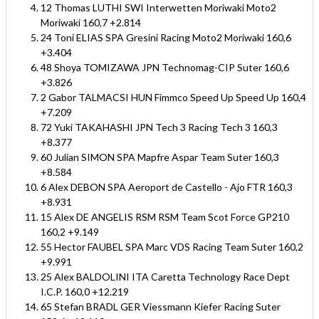
12 Thomas LUTHI SWI Interwetten Moriwaki Moto2
Moriwaki 160,7 +2.814
24 Toni ELIAS SPA Gresini Racing Moto2 Moriwaki 160,6
+3.404
48 Shoya TOMIZAWA JPN Technomag-CIP Suter 160,6
+3.826
2 Gabor TALMACSI HUN Fimmco Speed Up Speed Up 160,4
+7.209
72 Yuki TAKAHASHI JPN Tech 3 Racing Tech 3 160,3
+8.377
60 Julian SIMON SPA Mapfre Aspar Team Suter 160,3
+8.584
6 Alex DEBON SPA Aeroport de Castello - Ajo FTR 160,3
+8.931
15 Alex DE ANGELIS RSM RSM Team Scot Force GP210
160,2 +9.149
55 Hector FAUBEL SPA Marc VDS Racing Team Suter 160,2
+9.991
25 Alex BALDOLINI ITA Caretta Technology Race Dept
I.C.P. 160,0 +12.219
65 Stefan BRADL GER Viessmann Kiefer Racing Suter