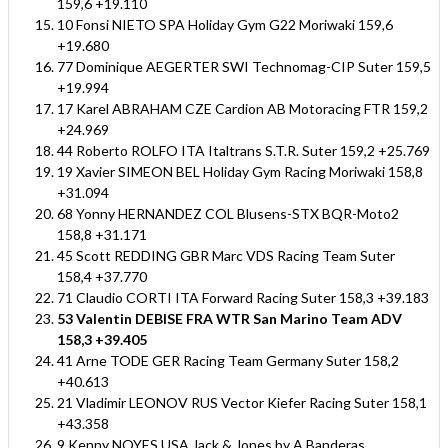
159,6 +19.110
10 Fonsi NIETO SPA Holiday Gym G22 Moriwaki 159,6
+19.680
77 Dominique AEGERTER SWI Technomag-CIP Suter 159,5
+19.994
17 Karel ABRAHAM CZE Cardion AB Motoracing FTR 159,2
+24.969
44 Roberto ROLFO ITA Italtrans S.T.R. Suter 159,2 +25.769
19 Xavier SIMEON BEL Holiday Gym Racing Moriwaki 158,8
+31.094
68 Yonny HERNANDEZ COL Blusens-STX BQR-Moto2
158,8 +31.171
45 Scott REDDING GBR Marc VDS Racing Team Suter
158,4 +37.770
71 Claudio CORTI ITA Forward Racing Suter 158,3 +39.183
53 Valentin DEBISE FRA WTR San Marino Team ADV
158,3 +39.405
41 Arne TODE GER Racing Team Germany Suter 158,2
+40.613
21 Vladimir LEONOV RUS Vector Kiefer Racing Suter 158,1
+43.358
9 Kenny NOYES USA Jack & Jones by A.Banderas