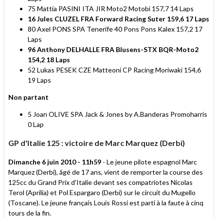
75 Mattia PASINI ITA JIR Moto2 Motobi 157,7 14 Laps
16 Jules CLUZEL FRA Forward Racing Suter 159,6 17 Laps
80 Axel PONS SPA Tenerife 40 Pons Pons Kalex 157,2 17
Laps
96 Anthony DELHALLE FRA Blusens-STX BQR-Moto2
154,2 18 Laps
52 Lukas PESEK CZE Matteoni CP Racing Moriwaki 154,6
19 Laps
Non partant
5 Joan OLIVE SPA Jack & Jones by A.Banderas Promoharris
0 Lap
GP d'Italie 125 : victoire de Marc Marquez (Derbi)
Dimanche 6 juin 2010 - 11h59
- Le jeune pilote espagnol Marc
Marquez (Derbi), âgé de 17 ans, vient de remporter la course des
125cc du Grand Prix d'Italie devant ses compatriotes Nicolas
Terol (Aprilia) et Pol Espargaro (Derbi) sur le circuit du Mugello
(Toscane). Le jeune français Louis Rossi est parti à la faute à cinq
tours de la fin.