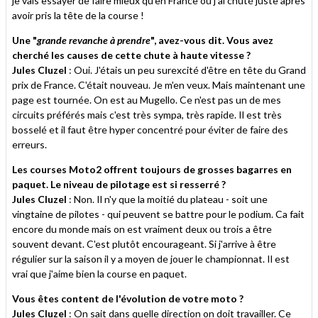
je vais essayer de faire mieux qu'en France où j'ai chuté juste après
avoir pris la tête de la course !
Une "
grande revanche à prendre
", avez-vous dit. Vous avez
cherché les causes de cette chute à haute vitesse ?
Jules Cluzel
: Oui. J'étais un peu surexcité d'être en tête du Grand
prix de France. C'était nouveau. Je m'en veux. Mais maintenant une
page est tournée. On est au Mugello. Ce n'est pas un de mes
circuits préférés mais c'est très sympa, très rapide. Il est très
bosselé et il faut être hyper concentré pour éviter de faire des
erreurs.
Les courses Moto2 offrent toujours de grosses bagarres en
paquet. Le niveau de pilotage est si resserré ?
Jules Cluzel
: Non. Il n'y que la moitié du plateau - soit une
vingtaine de pilotes - qui peuvent se battre pour le podium. Ca fait
encore du monde mais on est vraiment deux ou trois a être
souvent devant. C'est plutôt encourageant. Si j'arrive à être
régulier sur la saison il y a moyen de jouer le championnat. Il est
vrai que j'aime bien la course en paquet.
Vous êtes content de l'évolution de votre moto ?
Jules Cluzel
: On sait dans quelle direction on doit travailler. Ce