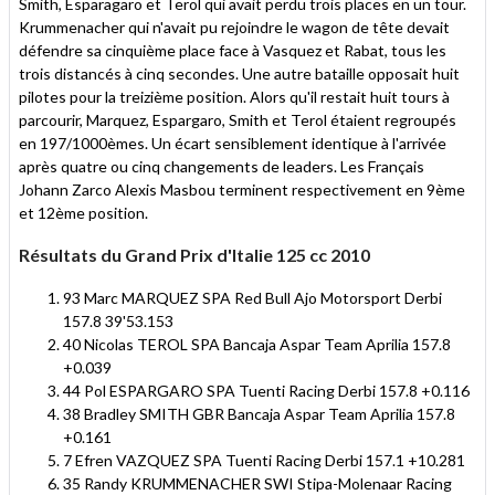
Smith, Esparagaro et Terol qui avait perdu trois places en un tour.
Krummenacher qui n'avait pu rejoindre le wagon de tête devait
défendre sa cinquième place face à Vasquez et Rabat, tous les
trois distancés à cinq secondes. Une autre bataille opposait huit
pilotes pour la treizième position. Alors qu'il restait huit tours à
parcourir, Marquez, Espargaro, Smith et Terol étaient regroupés
en 197/1000èmes. Un écart sensiblement identique à l'arrivée
après quatre ou cinq changements de leaders. Les Français
Johann Zarco Alexis Masbou terminent respectivement en 9ème
et 12ème position.
Résultats du Grand Prix d'Italie 125 cc 2010
93 Marc MARQUEZ SPA Red Bull Ajo Motorsport Derbi
157.8 39'53.153
40 Nicolas TEROL SPA Bancaja Aspar Team Aprilia 157.8
+0.039
44 Pol ESPARGARO SPA Tuenti Racing Derbi 157.8 +0.116
38 Bradley SMITH GBR Bancaja Aspar Team Aprilia 157.8
+0.161
7 Efren VAZQUEZ SPA Tuenti Racing Derbi 157.1 +10.281
35 Randy KRUMMENACHER SWI Stipa-Molenaar Racing