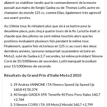
allaient se stabiliser tandis que le commandement de la meute
passait aux mains de Sergio Gadea ou de Thomas Luthi, autre ex
champion du monde 125 cc, comme Elias, également très agressif
aux avant-postes.
Au 13ème tour, ils n'étaient plus que six à se battre pour la
deuxième place, puis cinq à quatre tours de la fin. La lutte était si
chaude que des pilotes se sont même touchés alors que les
positions évoluaient plusieurs fois pendant le même tour.
Finalement, quatre fois victorieux en 125 cc au cours des deux
dernières années, Iannone remportait sa première victoire en
Moto2, suivi de Gadea à 2,7 secondes, lui même précédant Simone
Corsi de 35/1000èmes de secondes. Luthi manquait le podium
pour 15/1000èmes de seconde.
Résultats du Grand Prix d'Italie Moto2 2010
29 Andrea IANNONE ITA Fimmco Speed Up Speed Up
160,8 41'05.374
40 Sergio GADEA SPA Tenerife 40 Pons Pons Kalex 160,7
+2.764
3 Simone CORSI ITA JIR Moto2 Motobi 160,7 +2.799