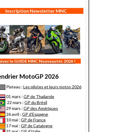
Inscription Newsletter MNC
uivez le GUIDE MNC Nouveautés 2026 !
endrier MotoGP 2026
Plateau :
Les pilotes et leurs motos 2026
01 mars :
GP de Thaïlande
22 mars :
GP du Brésil
29 mars :
GP des Amériques
26 avril :
GP d'Espagne
10 mai :
GP de France
17 mai :
GP de Catalogne
31 mai :
GP d'Italie