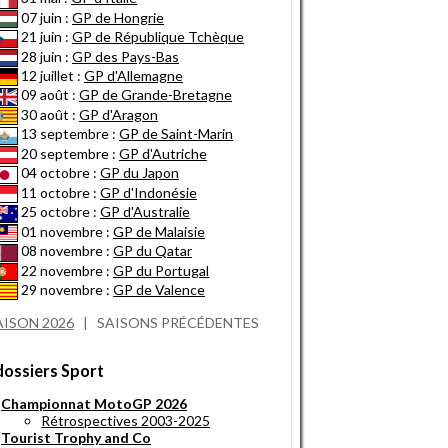
07 juin :
GP de Hongrie
21 juin :
GP de République Tchèque
28 juin :
GP des Pays-Bas
12 juillet :
GP d'Allemagne
09 août :
GP de Grande-Bretagne
30 août :
GP d'Aragon
13 septembre :
GP de Saint-Marin
20 septembre :
GP d'Autriche
04 octobre :
GP du Japon
11 octobre :
GP d'Indonésie
25 octobre :
GP d'Australie
01 novembre :
GP de Malaisie
08 novembre :
GP du Qatar
22 novembre :
GP du Portugal
29 novembre :
GP de Valence
AISON 2026
|
SAISONS PRÉCÉDENTES
dossiers Sport
Championnat MotoGP 2026
Rétrospectives 2003-2025
Tourist Trophy and Co