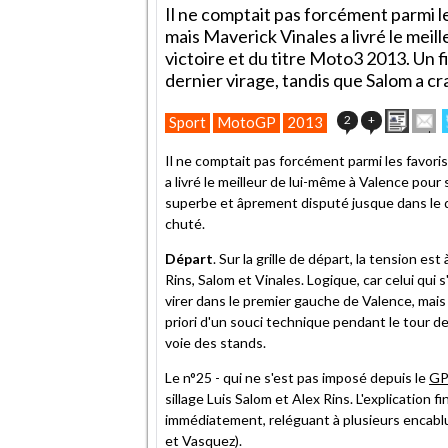
Il ne comptait pas forcément parmi l
mais Maverick Vinales a livré le meil
victoire et du titre Moto3 2013. Un 
dernier virage, tandis que Salom a cr
Impri
E
2
+
Sport
MotoGP
2013
cet
articl
Il ne comptait pas forcément parmi les favori
à
a livré le meilleur de lui-même à Valence pour 
un
superbe et âprement disputé jusque dans le de
ami
chuté.
Départ
. Sur la grille de départ, la tension es
Rins, Salom et Vinales. Logique, car celui qui 
virer dans le premier gauche de Valence, mais
priori d'un souci technique pendant le tour de
voie des stands.
Le n°25 - qui ne s'est pas imposé depuis le
GP
sillage Luis Salom et Alex Rins. L'explication 
immédiatement, reléguant à plusieurs encablur
et Vasquez).