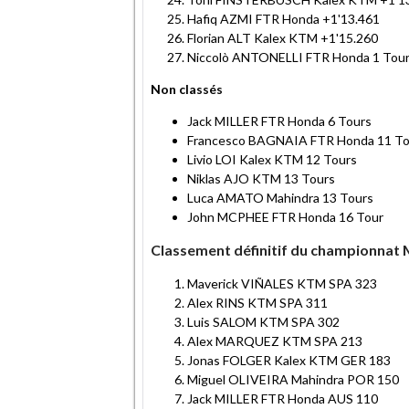
Hafiq AZMI FTR Honda +1'13.461
Florian ALT Kalex KTM +1'15.260
Niccolò ANTONELLI FTR Honda 1 Tou
Non classés
Jack MILLER FTR Honda 6 Tours
Francesco BAGNAIA FTR Honda 11 To
Livio LOI Kalex KTM 12 Tours
Niklas AJO KTM 13 Tours
Luca AMATO Mahindra 13 Tours
John MCPHEE FTR Honda 16 Tour
Classement définitif du championnat
Maverick VIÑALES KTM SPA 323
Alex RINS KTM SPA 311
Luis SALOM KTM SPA 302
Alex MARQUEZ KTM SPA 213
Jonas FOLGER Kalex KTM GER 183
Miguel OLIVEIRA Mahindra POR 150
Jack MILLER FTR Honda AUS 110