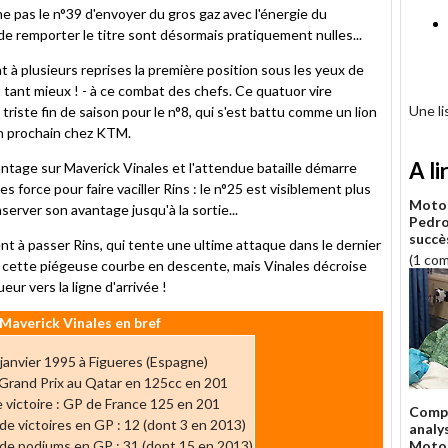
 pas le n°39 d'envoyer du gros gaz avec l'énergie du
e remporter le titre sont désormais pratiquement nulles...
t à plusieurs reprises la première position sous les yeux de
st tant mieux ! - à ce combat des chefs. Ce quatuor vire
Une l
: triste fin de saison pour le n°8, qui s'est battu comme un lion
an prochain chez KTM.
A li
avantage sur Maverick Vinales et l'attendue bataille démarre
 force pour faire vaciller Rins : le n°25 est visiblement plus
Moto 
erver son avantage jusqu'à la sortie...
Pedro
succè
ent à passer Rins, qui tente une ultime attaque dans le dernier
(1 co
e de cette piégeuse courbe en descente, mais Vinales décroise
eur vers la ligne d'arrivée !
Maverick Vinales en bref
 janvier 1995 à Figueres (Espagne)
Grand Prix au Qatar en 125cc en 201
 victoire : GP de France 125 en 201
Compt
e victoires en GP : 12 (dont 3 en 2013)
analy
e podiums en GP : 31 (dont 15 en 2013)
Moto