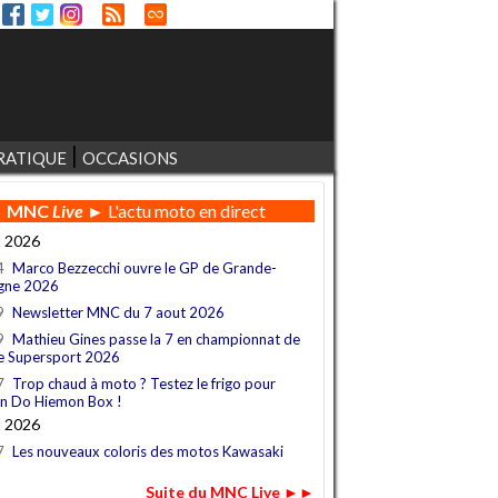
RATIQUE
OCCASIONS
MNC
Live
► L'actu moto en direct
t 2026
4
Marco Bezzecchi ouvre le GP de Grande-
gne 2026
9
Newsletter MNC du 7 aout 2026
9
Mathieu Gines passe la 7 en championnat de
e Supersport 2026
7
Trop chaud à moto ? Testez le frigo pour
n Do Hiemon Box !
t 2026
7
Les nouveaux coloris des motos Kawasaki
Suite du MNC Live ►►