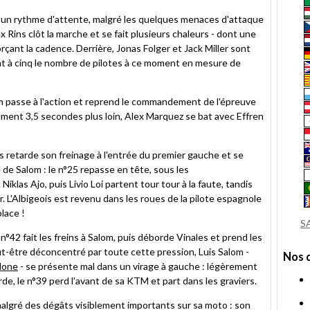
ur un rythme d'attente, malgré les quelques menaces d'attaque
x Rins clôt la marche et se fait plusieurs chaleurs - dont une
rçant la cadence. Derrière, Jonas Folger et Jack Miller sont
nt à cinq le nombre de pilotes à ce moment en mesure de
m passe à l'action et reprend le commandement de l'épreuve
uement 3,5 secondes plus loin, Alex Marquez se bat avec Effren
 retarde son freinage à l'entrée du premier gauche et se
e de Salom : le n°25 repasse en tête, sous les
klas Ajo, puis Livio Loi partent tour tour à la faute, tandis
. L'Albigeois est revenu dans les roues de la pilote espagnole
place !
S
n°42 fait les freins à Salom, puis déborde Vinales et prend les
eut-être déconcentré par toute cette pression, Luis Salom -
Nos 
lone
- se présente mal dans un virage à gauche : légèrement
de, le n°39 perd l'avant de sa KTM et part dans les graviers.
malgré des dégâts visiblement importants sur sa moto : son