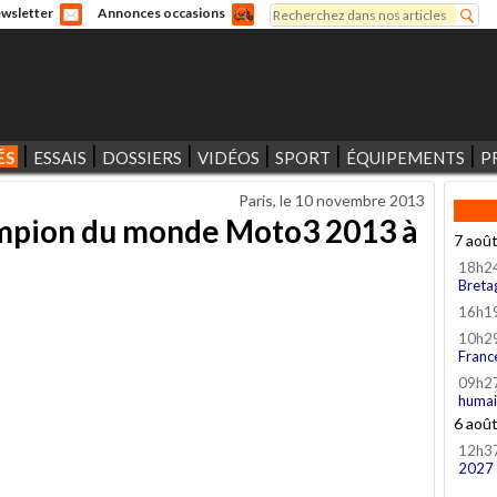
Rechercher
wsletter
Annonces occasions
Formulaire de recherche
ÉS
ESSAIS
DOSSIERS
VIDÉOS
SPORT
ÉQUIPEMENTS
P
Paris, le
10 novembre 2013
mpion du monde Moto3 2013 à
7 aoû
18h2
Breta
16h1
10h2
Franc
09h2
humai
6 aoû
12h3
2027