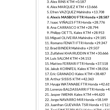
Alex RINS KTM +0.187
Alex MARQUEZ KTM +13.666
Efren VAZQUEZ Mahindra +13.708
Alexis MASBOU FTR Honda +28.587
Isaac VIÑALES FTR Honda +28.776
Ana CARRASCO KTM +28.794
Philipp OETTL Kalex KTM +28.953
Miguel OLIVEIRA Mahindra +29.185
Romano FENATI FTR Honda +29.347
Brad BINDER Mahindra +29.507
Zulfahmi KHAIRUDDIN KTM +30.666
Luis SALOM KTM +34.153
Matteo FERRARI FTR Honda +37.518
Jakub KORNFEIL Kalex KTM +38.056
Eric GRANADO Kalex KTM +38.487
Arthur SISSIS KTM +42.363
Hyuga WATANABE FTR Honda +42.61
Lorenzo BALDASSARRI FTR Honda +4
Jasper IWEMA Kalex KTM +44.620
Jorge NAVARRO MIR Honda +58.149
Juanfran GUEVARA TSR Honda +1'12.
Toni FINSTERBUSCH Kalex KTM +1'1