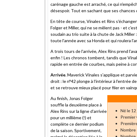
carénage gauche est arraché, ce qui n'empêche
désespoir. Tout en sachant que ses chances d
En tête de course, Vinales et Rins s'échangen
Folger et Miller, qui ne se mêlent pas - et c'e
soudain au trio suite à la chute de Jack Miller 
toute l'année avec sa Honda et qui roulera l'
A trois tours de l'arrivée, Alex Rins prend l'
enfin ! Les chronos tombent, tandis que Vinales
rapide en entrée de courbes, mais peine à cons
Arrivée
. Maverick Vinales s'applique et parvi
droit : le n°42 plonge à l'intérieur à l'entré
et se retrouve mieux placé pour filer en vainqu
Au finish, Jonas Folger
souffle la deuxième place à
Né le 12
Alex Rins sur la ligne d'arrivée
Premier 
pour un millième (!) et
Première
complète ce dernier podium
Nombre d
de la saison. Sportivement,
Nombre d
malgré la déception liée à la