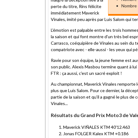
Nombre d
perte du titre, Rins félicite
immédiatement Maverick
Vinales, imité peu après par Luis Salom qui t
L'émotion est palpable entre les trois homme
la saison et qui font montre d'un très bel espr
Carrasco, coéquipière de Vinales au sein du 
compatriote avec - elle-aussi - les yeux qui pét
Ravie pour son équipe, la jeune femme est a
son public. Alexis Masbou termine quant à lui 
FTR : ça aussi, c'est un sacré exploit !
Au championnat, Maverick Vinales remporte le 
plus que Luis Salom. Pour ce dernier, la décep
partie de la saison et qu'il a gagné le plus de
Vinales...
Résultats du Grand Prix Moto3 de Val
Maverick VIÑALES KTM 40'12.463
Jonas FOLGER Kalex KTM +0.186