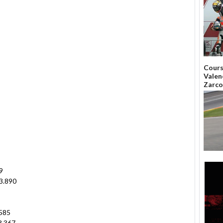
Cours
Valenc
Zarco
9
3.890
585
3.367