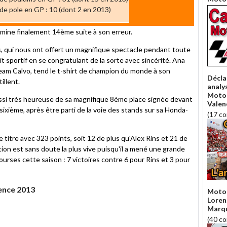
e pole en GP : 10 (dont 2 en 2013)
ermine finalement 14ème suite à son erreur.
s, qui nous ont offert un magnifique spectacle pendant toute
it sportif en se congratulant de la sorte avec sincérité. Ana
team Calvo, tend le t-shirt de champion du monde à son
Décla
illent.
analys
Moto
ussi très heureuse de sa magnifique 8ème place signée devant
Valen
sixième, après être parti de la voie des stands sur sa Honda-
(17 c
titre avec 323 points, soit 12 de plus qu'Alex Rins et 21 de
tion est sans doute la plus vive puisqu'il a mené une grande
 courses cette saison : 7 victoires contre 6 pour Rins et 3 pour
ence 2013
MotoG
Lorenz
Marqu
(40 c