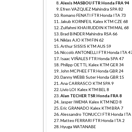
Alexis MASBOU FTR Honda FRA 94
Efren VAZQUEZ Mahindra SPA 82
Romano FENATI FTR Honda ITA 73
Jakub KORNFEIL Kalex KTM CZE 68
Zulfahmi KHAIRUDDIN KTM MAL 68
Brad BINDER Mahindra RSA 66
Niklas AJO KTM FIN 62
Arthur SISSIS KTM AUS 59
Niccolò ANTONELLI FTR Honda ITA 4
Isaac VIÑALES FTR Honda SPA 47
Philipp OETTL Kalex KTM GER 34
John MCPHEE FTR Honda GBR 24
Danny WEBB Suter Honda GBR 15
Ana CARRASCO KTM SPA 9
Livio LOI Kalex KTM BEL 8
Alan TECHER TSR Honda FRA 8
Jasper IWEMA Kalex KTM NED 8
Eric GRANADO Kalex KTM BRA 7
Alessandro TONUCCI FTR Honda ITA
Matteo FERRARI FTR Honda ITA 2
Hyuga WATANABE