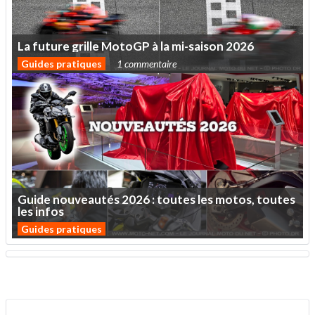
La
future
grille
MotoGP
à
la
mi-saison
2026
Guides pratiques
1 commentaire
Guide
nouveautés
2026
:
toutes
les
motos,
toutes
les
infos
Guides pratiques