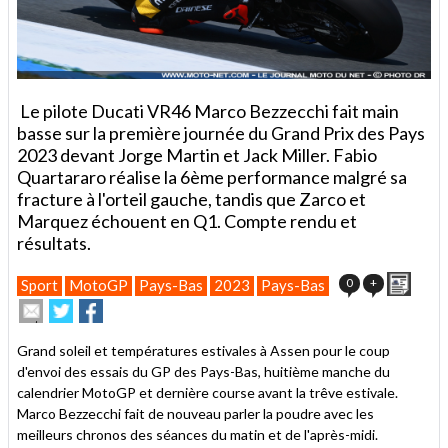
Le pilote Ducati VR46 Marco Bezzecchi fait main
basse sur la première journée du Grand Prix des Pays
2023 devant Jorge Martin et Jack Miller. Fabio
Quartararo réalise la 6ème performance malgré sa
fracture à l'orteil gauche, tandis que Zarco et
Marquez échouent en Q1.
Compte rendu et
résultats.
Impri
0
+
Sport
MotoGP
Pays-Bas
2023
Pays-Bas
Envoyer
Partager
Partager
cet
sur
sur
article
Twitter
Facebook
Grand soleil et températures estivales à Assen pour le coup
à
d'envoi des essais du GP des Pays-Bas, huitième manche du
un
calendrier MotoGP et dernière course avant la trêve estivale.
ami
Marco Bezzecchi fait de nouveau parler la poudre avec les
meilleurs chronos des séances du matin et de l'après-midi.