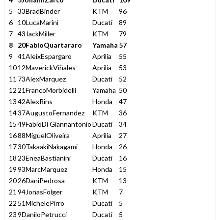
5
33BradBinder
KTM
96
6
10LucaMarini
Ducati
89
7
43JackMiller
KTM
79
8
20FabioQuartararo
Yamaha
57
9
41AleixEspargaro
Aprilia
55
10
12MaverickViñales
Aprilia
53
11
73AlexMarquez
Ducati
52
12
21FrancoMorbidelli
Yamaha
50
13
42AlexRins
Honda
47
14
37AugustoFernandez
KTM
36
15
49FabioDi Giannantonio
Ducati
34
16
88MiguelOliveira
Aprilia
27
17
30TakaakiNakagami
Honda
26
18
23EneaBastianini
Ducati
16
19
93MarcMarquez
Honda
15
20
26DaniPedrosa
KTM
13
21
94JonasFolger
KTM
7
22
51MichelePirro
Ducati
5
23
9DaniloPetrucci
Ducati
5