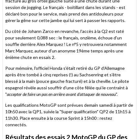
fracture au gros orteil gauche suite à une chute durant une
session de jogging. Le français - boitillant dans les stands - est
déclaré bon pour le service, mais prend des antidouleurs pour
gérer la gêne sur cette jambe qui lui sert à passer les rapports.
Du côté de Johann Zarco en revanche, l'accès à la Q2 est raté
pour seulement 0,088 sec : le français, onzième, échoue d'un
souffle derrière Alex Marquez ! Le n°5 y retrouvera notamment
Marc Marquez, auteur d'un anonyme 19ème temps après une
énième chute en essais 2.
Pour mémoire, l'officiel Honda s'était retiré du GP d'Allemagne
après être tombé à cinq reprises (!) au Sachsenring et s'être
blessé à la main (pouce gauche fracturé) et à la cheville. Le pilote
espagnol révèle aussi souffrir d'une côte fêlée qui le contraint à
"
accepter de faire un pas en arrière avant d'attaquer de nouveau
".
Les qualifications MotoGP sont prévues demain samedi à partir de
10h50 avec la QP1, suivie la "Super qualification" QP2 de 11h15 à
11h30. Place ensuite à la course Sprint à 15h00 : restez
connectés.
Résultats des essais 2 MotoGP du GP des