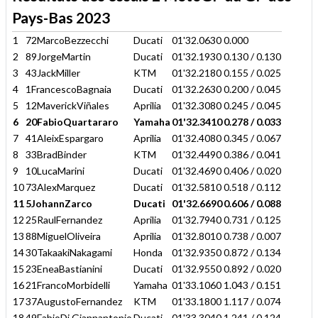
Pays-Bas 2023
1
72MarcoBezzecchi
Ducati
01'32.0630
0.000
2
89JorgeMartin
Ducati
01'32.1930
0.130 / 0.130
3
43JackMiller
KTM
01'32.2180
0.155 / 0.025
4
1FrancescoBagnaia
Ducati
01'32.2630
0.200 / 0.045
5
12MaverickViñales
Aprilia
01'32.3080
0.245 / 0.045
6
20FabioQuartararo
Yamaha
01'32.3410
0.278 / 0.033
7
41AleixEspargaro
Aprilia
01'32.4080
0.345 / 0.067
8
33BradBinder
KTM
01'32.4490
0.386 / 0.041
9
10LucaMarini
Ducati
01'32.4690
0.406 / 0.020
10
73AlexMarquez
Ducati
01'32.5810
0.518 / 0.112
11
5JohannZarco
Ducati
01'32.6690
0.606 / 0.088
12
25RaulFernandez
Aprilia
01'32.7940
0.731 / 0.125
13
88MiguelOliveira
Aprilia
01'32.8010
0.738 / 0.007
14
30TakaakiNakagami
Honda
01'32.9350
0.872 / 0.134
15
23EneaBastianini
Ducati
01'32.9550
0.892 / 0.020
16
21FrancoMorbidelli
Yamaha
01'33.1060
1.043 / 0.151
17
37AugustoFernandez
KTM
01'33.1800
1.117 / 0.074
18
49FabioDi Giannantonio
Ducati
01'33.3040
1.241 / 0.124