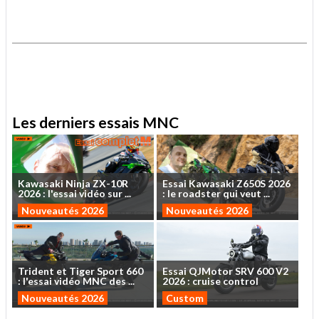
.
.
Les derniers essais MNC
Kawasaki
Ninja
ZX-10R
Essai
Kawasaki
Z650S
2026
2026
:
l'essai
vidéo
sur
...
:
le
roadster
qui
veut
...
Nouveautés 2026
Nouveautés 2026
Trident
et
Tiger
Sport
660
Essai
QJMotor
SRV
600
V2
:
l'essai
vidéo
MNC
des
...
2026
:
cruise
control
Nouveautés 2026
Custom