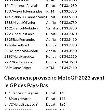
12
1FrancescoBagnaia
Ducati
01'33.4980
13
37AugustoFernandez
KTM
01'33.5880
14
49FabioDi Giannantonio
Ducati
01'33.6330
15
88MiguelOliveira
Aprilia
01'33.6730
16
21FrancoMorbidelli
Yamaha
01'33.8930
17
23EneaBastianini
Ducati
01'33.9020
18
25RaulFernandez
Aprilia
01'33.9410
19
6StefanBradl
Honda
01'33.9890
20
32LorenzoSavadori
Aprilia
01'34.0550
21
93MarcMarquez
Honda
01'34.1110
22
27IkerLecuona
Honda
01'34.3630
23
94JonasFolger
KTM
01'34.7410
Classement provisoire MotoGP 2023 avant
le GP des Pays-Bas
1
1FrancescoBagnaia
Ducati
160
2
89JorgeMartin
Ducati
144
3
72MarcoBezzecchi
Ducati
126
4
5JohannZarco
Ducati
109