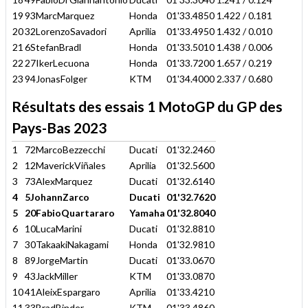
19
93MarcMarquez
Honda
01'33.4850
1.422 / 0.181
20
32LorenzoSavadori
Aprilia
01'33.4950
1.432 / 0.010
21
6StefanBradl
Honda
01'33.5010
1.438 / 0.006
22
27IkerLecuona
Honda
01'33.7200
1.657 / 0.219
23
94JonasFolger
KTM
01'34.4000
2.337 / 0.680
Résultats des essais 1 MotoGP du GP des
Pays-Bas 2023
1
72MarcoBezzecchi
Ducati
01'32.2460
2
12MaverickViñales
Aprilia
01'32.5600
3
73AlexMarquez
Ducati
01'32.6140
4
5JohannZarco
Ducati
01'32.7620
5
20FabioQuartararo
Yamaha
01'32.8040
6
10LucaMarini
Ducati
01'32.8810
7
30TakaakiNakagami
Honda
01'32.9810
8
89JorgeMartin
Ducati
01'33.0670
9
43JackMiller
KTM
01'33.0870
10
41AleixEspargaro
Aprilia
01'33.4210
11
33BradBinder
KTM
01'33.4860