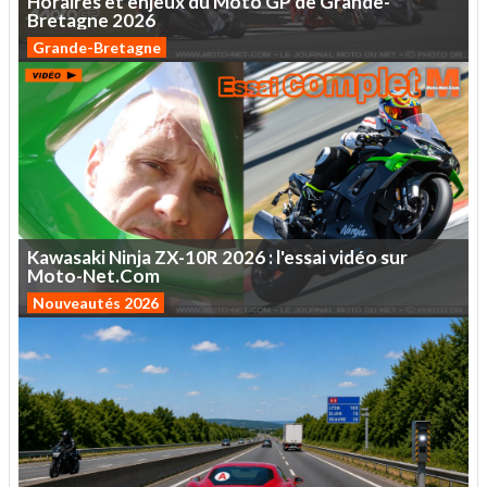
Horaires
et
enjeux
du
Moto
GP
de
Grande-
Bretagne
2026
Grande-Bretagne
Kawasaki
Ninja
ZX-10R
2026
:
l'essai
vidéo
sur
Moto-Net.Com
Nouveautés 2026