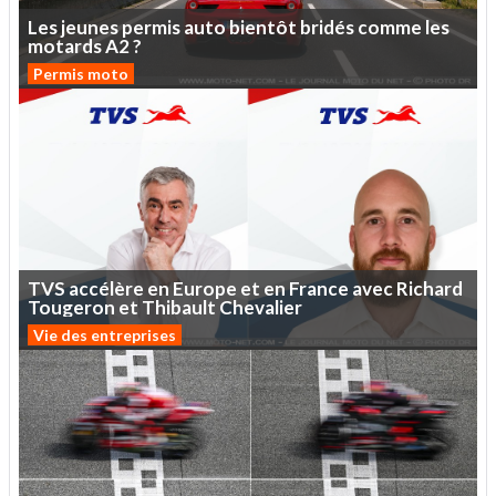
Les
jeunes
permis
auto
bientôt
bridés
comme
les
motards
A2
?
Permis moto
TVS
accélère
en
Europe
et
en
France
avec
Richard
Tougeron
et
Thibault
Chevalier
Vie des entreprises