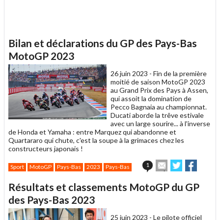
Bilan et déclarations du GP des Pays-Bas
MotoGP 2023
26 juin 2023 -
Fin de la première
moitié de saison MotoGP 2023
au Grand Prix des Pays à Assen,
qui assoit la domination de
Pecco Bagnaia au championnat.
Ducati aborde la trêve estivale
avec un large sourire... à l'inverse
de Honda et Yamaha : entre Marquez qui abandonne et
Quartararo qui chute, c'est la soupe à la grimaces chez les
constructeurs japonais !
Envoyer
Partager
Partag
1
Sport
MotoGP
Pays-Bas
2023
Pays-Bas
cet
sur
sur
article
Twitter
Facebook
Résultats et classements MotoGP du GP
à
un
des Pays-Bas 2023
ami
25 juin 2023 -
Le pilote officiel