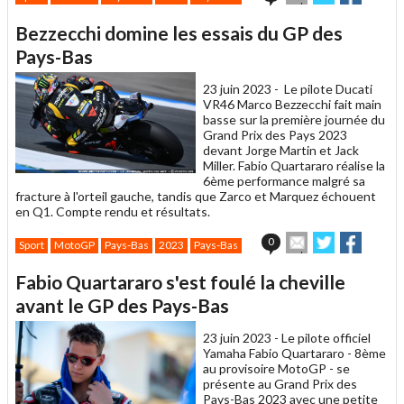
cet
sur
sur
article
Twitter
Facebook
Bezzecchi domine les essais du GP des
à
un
Pays-Bas
ami
23 juin 2023 -
Le pilote Ducati
VR46 Marco Bezzecchi fait main
basse sur la première journée du
Grand Prix des Pays 2023
devant Jorge Martin et Jack
Miller. Fabio Quartararo réalise la
6ème performance malgré sa
fracture à l'orteil gauche, tandis que Zarco et Marquez échouent
en Q1.
Compte rendu et résultats.
Envoyer
Partager
Partag
0
Sport
MotoGP
Pays-Bas
2023
Pays-Bas
cet
sur
sur
article
Twitter
Facebook
Fabio Quartararo s'est foulé la cheville
à
un
avant le GP des Pays-Bas
ami
23 juin 2023 -
Le pilote officiel
Yamaha Fabio Quartararo - 8ème
au provisoire MotoGP - se
présente au Grand Prix des
Pays-Bas 2023 avec une petite