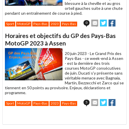
blessure à la cheville et au gros
orteil gauches suite à une chute
pendant un entraînement de course à pied.
Envoyer
Partager
Partag
0
Sport
MotoGP
Pays-Bas
2023
Pays-Bas
cet
sur
sur
article
Twitter
Facebook
Horaires et objectifs du GP des Pays-Bas
à
un
MotoGP 2023 à Assen
ami
20 juin 2023 -
Le Grand Prix des
Pays-Bas - ce week-end à Assen
- est la dernière des trois
courses MotoGP consécutives
de juin. Ducati s'y présente sans
véritable menace avec Bagnaia,
Martin, Bezzecchi et Zarco qui se
tiennent en 50 points au provisoire. Enjeux, déclarations et
programme.
Envoyer
Partager
Partag
5
Sport
MotoGP
Pays-Bas
2023
Pays-Bas
cet
sur
sur
article
Twitter
Facebook
.
à
un
ami