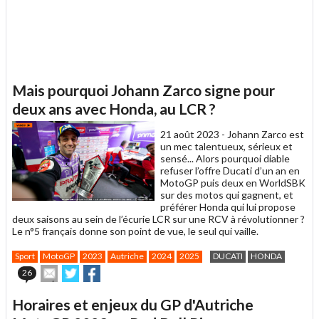
Mais pourquoi Johann Zarco signe pour
deux ans avec Honda, au LCR ?
21 août 2023 -
Johann Zarco est
un mec talentueux, sérieux et
sensé... Alors pourquoi diable
refuser l’offre Ducati d’un an en
MotoGP puis deux en WorldSBK
sur des motos qui gagnent, et
préférer Honda qui lui propose
deux saisons au sein de l’écurie LCR sur une RCV à révolutionner ?
Le n°5 français donne son point de vue, le seul qui vaille.
Sport
MotoGP
2023
Autriche
2024
2025
DUCATI
HONDA
Envoyer
Partager
Partager
26
cet
sur
sur
article
Twitter
Facebook
Horaires et enjeux du GP d'Autriche
à