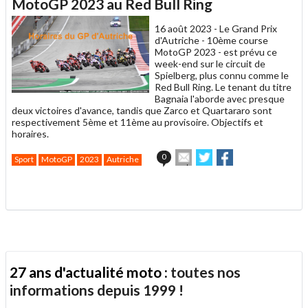
un
MotoGP 2023 au Red Bull Ring
ami
16 août 2023 -
Le Grand Prix
d'Autriche - 10ème course
MotoGP 2023 - est prévu ce
week-end sur le circuit de
Spielberg, plus connu comme le
Red Bull Ring. Le tenant du titre
Bagnaia l'aborde avec presque
deux victoires d'avance, tandis que Zarco et Quartararo sont
respectivement 5ème et 11ème au provisoire. Objectifs et
horaires.
Envoyer
Partager
Partager
0
Sport
MotoGP
2023
Autriche
cet
sur
sur
article
Twitter
Facebook
.
à
un
ami
27 ans d'actualité moto :
toutes nos
informations depuis 1999 !