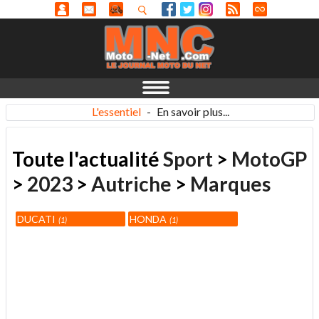
L'essentiel
-
En savoir plus...
Toute l'actualité
Sport
>
MotoGP
>
2023
>
Autriche
>
Marques
DUCATI
HONDA
1
1