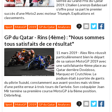
serrée au Grand Prix du Qatar
2019. L'italien Lorenzo Baldassari
s'offre pour sa part le premier
succès d'une Moto2 avec moteur Triumph. Explications et
classements.
Envoyer
Partager
Part
3
Sport
MotoGP
2019
GP du Qatar
Analyses
cet
sur
sur
article
Twitter
Faceboo
GP du Qatar - Rins (4ème) : "Nous sommes
à
un
tous satisfaits de ce résultat"
ami
11 mars 2019 -
Alex Rins réussit
particulièrement bien le départ
de sa saison MotoGP 2019 avec
une satisfaisante 4ème place au
Qatar derrière Dovizioso,
Marquez et Crutchlow. Le
podium était à portée de gants
du pilote Suzuki, constamment aux avant-postes mais victime
d'une petite erreur à trois tours de l'arrivée. Son coéquipier Joan
Mir termine sa première course MotoGP à la 8ème position.
Débriefing.
Envoyer
Partager
Part
1
Sport
MotoGP
2019
GP du Qatar
Analyses
cet
sur
sur
article
Twitter
Faceboo