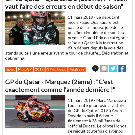
un
vaut faire des erreurs en début de saison"
ami
11 mars 2019 -
Le débutant
niçois Fabio Quartararo est
passé de l'immense joie de se
qualifier cinquième de son tout
premier Grand Prix en catégorie
reine au Qatar à la frustration
d'un départ depuis la voie des
stands suite à une erreur avant le tour de chauffe... Déclaration et
débriefing.
Envoyer
Partager
Part
2
Sport
MotoGP
2019
GP du Qatar
Analyses
cet
sur
sur
article
Twitter
Faceboo
GP du Qatar - Marquez (2ème) : "C'est
à
un
exactement comme l'année dernière !"
ami
11 mars 2019 -
Marc Marquez a
tout tenté pour ravir la victoire
du GP du Qatar 2019 à Andrea
Dovizioso mais il échoue
finalement à 23 millièmes de
l'officiel Ducati. Le pilote Honda
se réjouit toutefois d'avoir pu