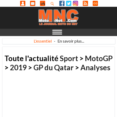
L'essentiel
-
En savoir plus...
Toute l'actualité
Sport
>
MotoGP
>
2019
>
GP du Qatar
>
Analyses