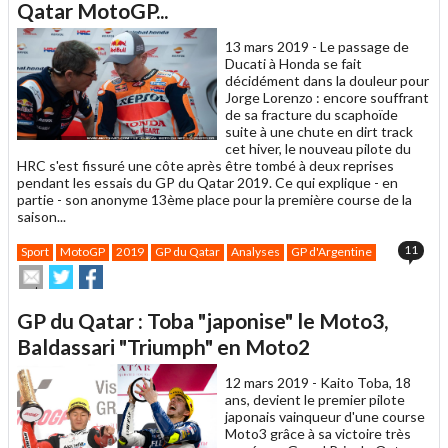
un
Qatar MotoGP...
ami
13 mars 2019 -
Le passage de
Ducati à Honda se fait
décidément dans la douleur pour
Jorge Lorenzo : encore souffrant
de sa fracture du scaphoïde
suite à une chute en dirt track
cet hiver, le nouveau pilote du
HRC s'est fissuré une côte après être tombé à deux reprises
pendant les essais du GP du Qatar 2019. Ce qui explique - en
partie - son anonyme 13ème place pour la première course de la
saison...
11
Sport
MotoGP
2019
GP du Qatar
Analyses
GP d'Argentine
Envoyer
Partager
Partager
cet
sur
sur
article
Twitter
Facebook
GP du Qatar : Toba "japonise" le Moto3,
à
un
Baldassari "Triumph" en Moto2
ami
12 mars 2019 -
Kaito Toba, 18
ans, devient le premier pilote
japonais vainqueur d'une course
Moto3 grâce à sa victoire très