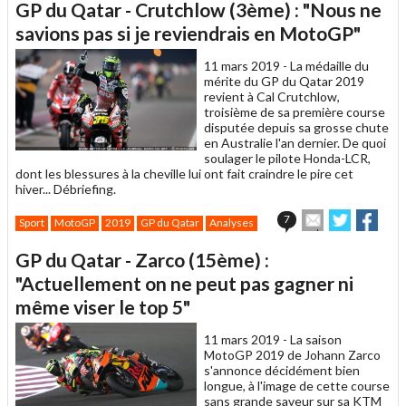
GP du Qatar - Crutchlow (3ème) : "Nous ne
à
un
savions pas si je reviendrais en MotoGP"
ami
11 mars 2019 -
La médaille du
mérite du GP du Qatar 2019
revient à Cal Crutchlow,
troisième de sa première course
disputée depuis sa grosse chute
en Australie l'an dernier. De quoi
soulager le pilote Honda-LCR,
dont les blessures à la cheville lui ont fait craindre le pire cet
hiver... Débriefing.
Envoyer
Partager
Part
7
Sport
MotoGP
2019
GP du Qatar
Analyses
cet
sur
sur
article
Twitter
Faceboo
GP du Qatar - Zarco (15ème) :
à
un
"Actuellement on ne peut pas gagner ni
ami
même viser le top 5"
11 mars 2019 -
La saison
MotoGP 2019 de Johann Zarco
s'annonce décidément bien
longue, à l'image de cette course
sans grande saveur sur sa KTM