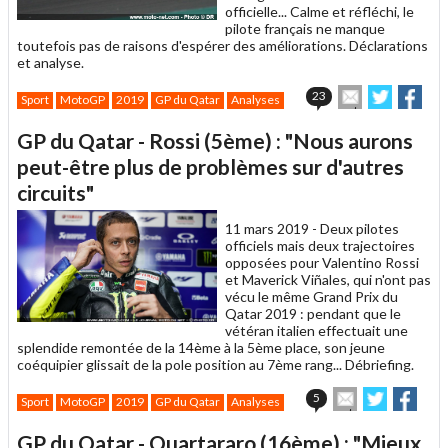
officielle... Calme et réfléchi, le
pilote français ne manque
toutefois pas de raisons d'espérer des améliorations. Déclarations
et analyse.
Envoyer
Partager
Par
23
Sport
MotoGP
2019
GP du Qatar
Analyses
cet
sur
sur
article
Twitter
Facebo
GP du Qatar - Rossi (5ème) : "Nous aurons
à
un
peut-être plus de problèmes sur d'autres
ami
circuits"
11 mars 2019 -
Deux pilotes
officiels mais deux trajectoires
opposées pour Valentino Rossi
et Maverick Viñales, qui n'ont pas
vécu le même Grand Prix du
Qatar 2019 : pendant que le
vétéran italien effectuait une
splendide remontée de la 14ème à la 5ème place, son jeune
coéquipier glissait de la pole position au 7ème rang... Débriefing.
Envoyer
Partager
Part
5
Sport
MotoGP
2019
GP du Qatar
Analyses
cet
sur
sur
article
Twitter
Faceboo
GP du Qatar - Quartararo (16ème) : "Mieux
à