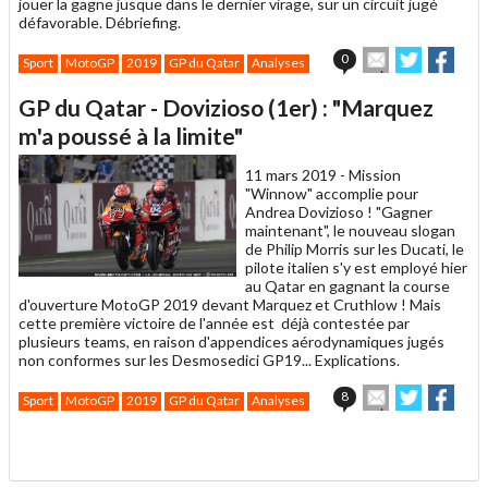
jouer la gagne jusque dans le dernier virage, sur un circuit jugé
défavorable. Débriefing.
Envoyer
Partager
Part
0
Sport
MotoGP
2019
GP du Qatar
Analyses
cet
sur
sur
article
Twitter
Faceboo
GP du Qatar - Dovizioso (1er) : "Marquez
à
un
m'a poussé à la limite"
ami
11 mars 2019 -
Mission
"Winnow" accomplie pour
Andrea Dovizioso ! "Gagner
maintenant", le nouveau slogan
de Philip Morris sur les Ducati, le
pilote italien s'y est employé hier
au Qatar en gagnant la course
d'ouverture MotoGP 2019 devant Marquez et Cruthlow ! Mais
cette première victoire de l'année est déjà contestée par
plusieurs teams, en raison d'appendices aérodynamiques jugés
non conformes sur les Desmosedici GP19... Explications.
Envoyer
Partager
Part
8
Sport
MotoGP
2019
GP du Qatar
Analyses
cet
sur
sur
article
Twitter
Faceboo
.
à
un
ami