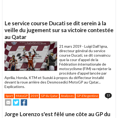
Le service course Ducati se dit serein à la
veille du jugement sur sa victoire contestée
au Qatar
21 mars 2019 -
Luigi Dall’Igna,
directeur général du service
course Ducati, se dit convaincu
que la cour d'appel de la
Fédération internationale de
motocyclisme (FIM) va rejeter la
procédure d'appel lancée par
Aprilia, Honda, KTM et Suzuki à propos du déflecteur installé
devant la roue arrière des Desmosedici MotoGP au Qatar...
Explications.
13
Sport
MotoGP
2019
GP du Qatar
Analyses
GP d'Argentine
Envoyer
Partager
Partager
cet
sur
sur
article
Twitter
Facebook
Jorge Lorenzo s'est fêlé une côte au GP du
à