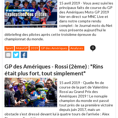
15 avril 2019 -
Vous avez suivi les
principaux faits de course du GP
des Amériques Moto GP 2019
hier en direct sur MNC Live et
dans notre compte rendu
complet : le Journal moto du Net
vous présente aujourd'hui le
débriefing des pilotes après cette troisième épreuve du
championnat du monde.
0
Sport
MotoGP
2019
GP des Amériques
Analyses
Envoyer
Partager
Partager
cet
sur
sur
article
Twitter
Facebook
GP des Amériques - Rossi (2ème) : "Rins
à
un
était plus fort, tout simplement"
ami
15 avril 2019 -
Quelle fin de
course de la part de Valentino
Rossi au Grand Prix des
Amériques 2019 ! Le nonuple
champion du monde est passé
tout près de sa première victoire
depuis juin 2017, mais un
obstacle s'est dressé devant lui à quatre tours de l'arrivée : Alex