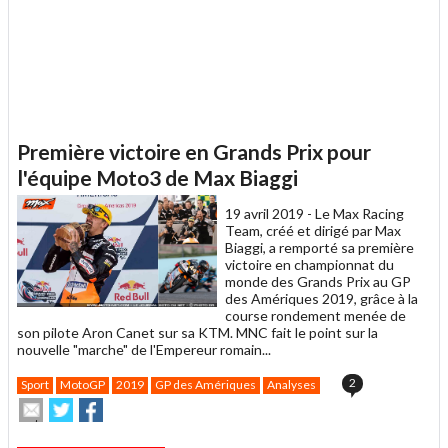
Première victoire en Grands Prix pour
l'équipe Moto3 de Max Biaggi
19 avril 2019 -
Le Max Racing
Team, créé et dirigé par Max
Biaggi, a remporté sa première
victoire en championnat du
monde des Grands Prix au GP
des Amériques 2019, grâce à la
course rondement menée de
son pilote Aron Canet sur sa KTM. MNC fait le point sur la
nouvelle "marche" de l'Empereur romain...
2
Sport
MotoGP
2019
GP des Amériques
Analyses
Envoyer
Partager
Partager
cet
sur
sur
article
Twitter
Facebook