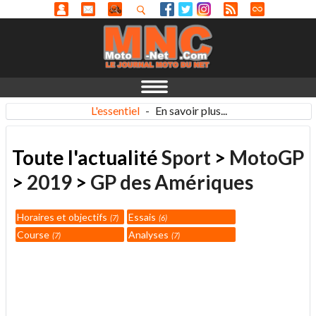
L'essentiel
-
En savoir plus...
Toute l'actualité
Sport
>
MotoGP
>
2019
>
GP des Amériques
Horaires et objectifs
Essais
7
6
Course
Analyses
7
7