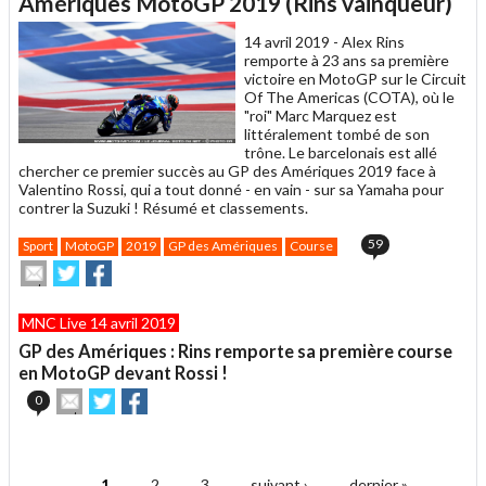
Amériques MotoGP 2019 (Rins vainqueur)
ami
14 avril 2019 -
Alex Rins
remporte à 23 ans sa première
victoire en MotoGP sur le Circuit
Of The Americas (COTA), où le
"roi" Marc Marquez est
littéralement tombé de son
trône. Le barcelonais est allé
chercher ce premier succès au GP des Amériques 2019 face à
Valentino Rossi, qui a tout donné - en vain - sur sa Yamaha pour
contrer la Suzuki ! Résumé et classements.
59
Sport
MotoGP
2019
GP des Amériques
Course
Envoyer
Partager
Partager
cet
sur
sur
article
Twitter
Facebook
MNC Live 14 avril 2019
à
un
GP des Amériques : Rins remporte sa première course
ami
en MotoGP devant Rossi !
Envoyer
Partager
Partager
0
cet
sur
sur
article
Twitter
Facebook
.
à
un
1
2
3
suivant ›
dernier »