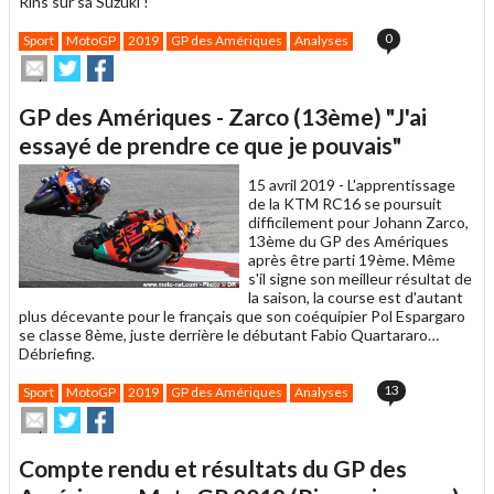
Rins sur sa Suzuki !
0
Sport
MotoGP
2019
GP des Amériques
Analyses
Envoyer
Partager
Partager
cet
sur
sur
article
Twitter
Facebook
GP des Amériques - Zarco (13ème) "J'ai
à
un
essayé de prendre ce que je pouvais"
ami
15 avril 2019 -
L'apprentissage
de la KTM RC16 se poursuit
difficilement pour Johann Zarco,
13ème du GP des Amériques
après être parti 19ème. Même
s'il signe son meilleur résultat de
la saison, la course est d'autant
plus décevante pour le français que son coéquipier Pol Espargaro
se classe 8ème, juste derrière le débutant Fabio Quartararo…
Débriefing.
13
Sport
MotoGP
2019
GP des Amériques
Analyses
Envoyer
Partager
Partager
cet
sur
sur
article
Twitter
Facebook
Compte rendu et résultats du GP des
à
un