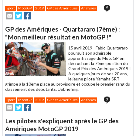
9
Sport
MotoGP
2019
GP des Amériques
Analyses
Envoyer
Partager
Partager
cet
sur
sur
article
Twitter
Facebook
GP des Amériques - Quartararo (7ème) :
à
un
"Mon meilleur résultat en MotoGP !"
ami
15 avril 2019 -
Fabio Quartararo
poursuit son admirable
apprentissage du MotoGP en
décrochant la 7ème position du
Grand Prix des Amériques 2019 !
A quelques jours de ses 20 ans,
le jeune pilote Yamaha SRT
grimpe à la 10ème place au provisoire et occupe le premier rang du
classement des débutants. Débriefing.
3
Sport
MotoGP
2019
GP des Amériques
Analyses
Envoyer
Partager
Partager
cet
sur
sur
article
Twitter
Facebook
Les pilotes s'expliquent après le GP des
à
un
Amériques MotoGP 2019
ami