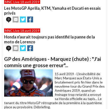
MNC Live 18 avril 2019
à
un
Les MotoGP Aprilia, KTM, Yamaha et Ducati en essais
ami
privés
Envoyer
Partager
Partager
0
cet
sur
sur
article
Twitter
Facebook
MNC Live 18 avril 2019
à
un
Honda n'aurait toujours pas identifié la panne de la
ami
moto de Lorenzo
Envoyer
Partager
Partager
0
cet
sur
sur
article
Twitter
Facebook
GP des Amériques - Marquez (chute) : "J'ai
à
un
commis une grosse erreur"...
ami
15 avril 2019 -
L'invincibilité de
Marc Marquez aux États-Unis a
brutalement pris fin hier dans le
neuvième tour du Grand Prix des
Amériques 2019, quand un
freinage trop retardé a envoyé
sa Honda officielle au tapis... Le
tenant du titre MotoGP rétrograde de la première à la quatrième
place au provisoire. Débriefing.