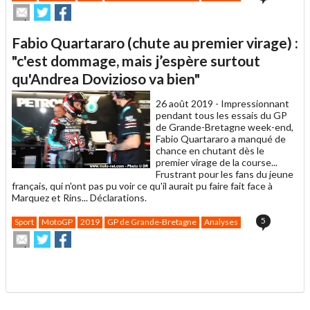
Envoyer
Partager
Partager
cet
sur
sur
article
Twitter
Facebook
Fabio Quartararo (chute au premier virage) :
à
un
"c'est dommage, mais j’espère surtout
ami
qu'Andrea Dovizioso va bien"
26 août 2019 -
Impressionnant
pendant tous les essais du GP
de Grande-Bretagne week-end,
Fabio Quartararo a manqué de
chance en chutant dès le
premier virage de la course...
Frustrant pour les fans du jeune
français, qui n'ont pas pu voir ce qu'il aurait pu faire fait face à
Marquez et Rins... Déclarations.
5
Sport
MotoGP
2019
GP de Grande-Bretagne
Analyses
Envoyer
Partager
Partager
cet
sur
sur
article
Twitter
Facebook
.
à
un
ami