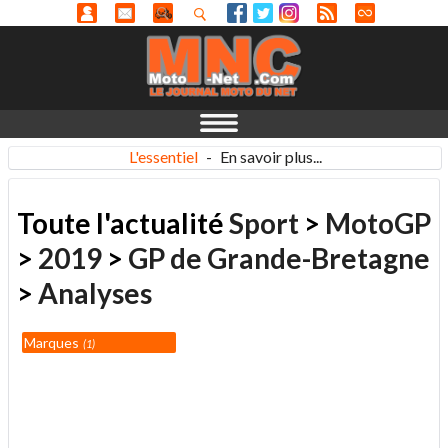
L'essentiel
-
En savoir plus...
Toute l'actualité
Sport
>
MotoGP
>
2019
>
GP de Grande-Bretagne
>
Analyses
Marques
1