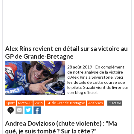
Alex Rins revient en détail sur sa victoire au
GP de Grande-Bretagne
28 août 2019 -
En complément
de notre analyse de la victoire
d'Alex Rins à Silverstone, voici
les détails de cette course que
le pilote Suzuki vient de livrer sur
son blog officiel.
Sport
MotoGP
2019
GP de Grande-Bretagne
Analyses
SUZUKI
Envoyer
Partager
Partager
4
cet
sur
sur
article
Twitter
Facebook
Andrea Dovizioso (chute violente) : "Ma
à
un
qué, je suis tombé ? Sur la tête ?"