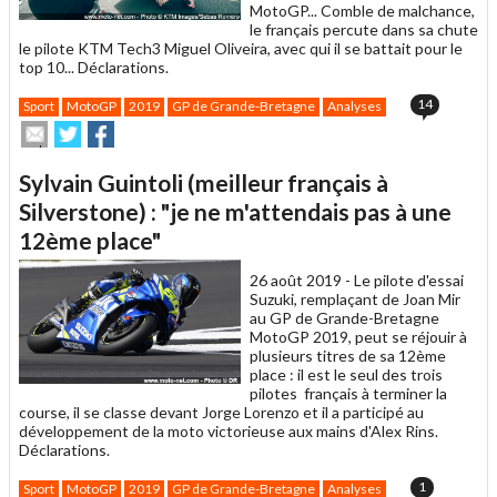
MotoGP... Comble de malchance,
le français percute dans sa chute
le pilote KTM Tech3 Miguel Oliveira, avec qui il se battait pour le
top 10... Déclarations.
14
Sport
MotoGP
2019
GP de Grande-Bretagne
Analyses
Envoyer
Partager
Partager
cet
sur
sur
article
Twitter
Facebook
Sylvain Guintoli (meilleur français à
à
un
Silverstone) : "je ne m'attendais pas à une
ami
12ème place"
26 août 2019 -
Le pilote d'essai
Suzuki, remplaçant de Joan Mir
au GP de Grande-Bretagne
MotoGP 2019, peut se réjouir à
plusieurs titres de sa 12ème
place : il est le seul des trois
pilotes français à terminer la
course, il se classe devant Jorge Lorenzo et il a participé au
développement de la moto victorieuse aux mains d'Alex Rins.
Déclarations.
1
Sport
MotoGP
2019
GP de Grande-Bretagne
Analyses