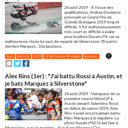
ami
26 août 2019 -
À l'issue des
qualifications, Andrea Dovizioso
prévoyait un Grand Prix de
Grande-Bretagne 2019 long et
difficile. Il fut malheureusement
très court et difficile à avaler
pour le pilote Ducati n°4, car sa
malheureuse chute lui vaut de repartir de Silverstone 78 points
derrière Marquez... Déclarations.
7
Sport
MotoGP
2019
GP de Grande-Bretagne
Analyses
Envoyer
Partager
Partager
cet
sur
sur
article
Twitter
Facebook
Alex Rins (1er) : "J'ai battu Rossi à Austin, et
à
un
je bats Marquez à Silverstone"
ami
26 août 2019 -
Vainqueur de sa
première course MotoGP à
Austin devant Valentino Rossi
en début de saison 2019, Alex
Rins n'avait encore jamais battu
Marc Marquez à la régulière. Le
pilote Suzuki n°42 l'a fait hier à
Silverstone, avec la manière... d'un Barry Sheene ? Oui,