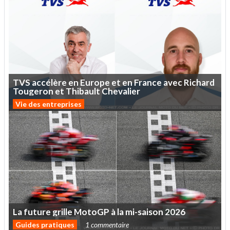
TVS
accélère
en
Europe
et
en
France
avec
Richard
Tougeron
et
Thibault
Chevalier
Vie des entreprises
La
future
grille
MotoGP
à
la
mi-saison
2026
Guides pratiques
1 commentaire