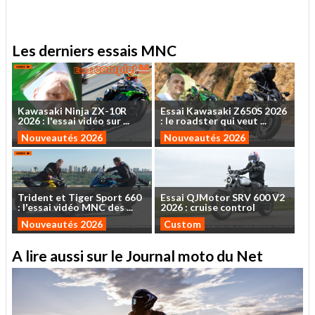
Les derniers essais MNC
Kawasaki
Ninja
ZX-10R
Essai
Kawasaki
Z650S
2026
2026
:
l'essai
vidéo
sur
...
:
le
roadster
qui
veut
...
Nouveautés 2026
Nouveautés 2026
Trident
et
Tiger
Sport
660
Essai
QJMotor
SRV
600
V2
:
l'essai
vidéo
MNC
des
...
2026
:
cruise
control
Nouveautés 2026
Custom
A lire aussi sur le Journal moto du Net