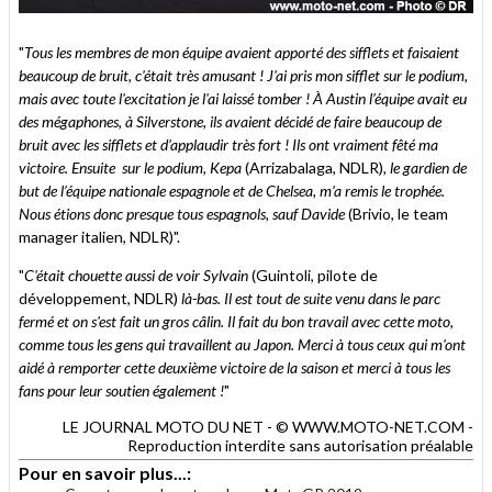
"
Tous les membres de mon équipe avaient apporté des sifflets et faisaient
beaucoup de bruit, c'était très amusant ! J'ai pris mon sifflet sur le podium,
mais avec toute l'excitation je l'ai laissé tomber ! À Austin l’équipe avait eu
des mégaphones, à Silverstone, ils avaient décidé de faire beaucoup de
bruit avec les sifflets et d’applaudir très fort ! Ils ont vraiment fêté ma
victoire. Ensuite sur le podium, Kepa
(Arrizabalaga, NDLR)
, le gardien de
but de l’équipe nationale espagnole et de Chelsea, m’a remis le trophée.
Nous étions donc presque tous espagnols, sauf Davide
(Brivio, le team
manager italien, NDLR)".
"
C'était chouette aussi de voir Sylvain
(Guintoli, pilote de
développement, NDLR)
là-bas. Il est tout de suite venu dans le parc
fermé et on s'est fait un gros câlin. Il fait du bon travail avec cette moto,
comme tous les gens qui travaillent au Japon. Merci à tous ceux qui m'ont
aidé à remporter cette deuxième victoire de la saison et merci à tous les
fans pour leur soutien également !
"
LE JOURNAL MOTO DU NET - © WWW.MOTO-NET.COM -
Reproduction interdite sans autorisation préalable
Pour en savoir plus...: