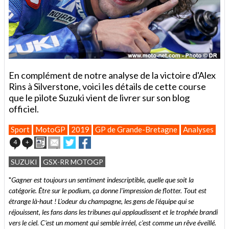
En complément de notre analyse de la victoire d'Alex
Rins à Silverstone, voici les détails de cette course
que le pilote Suzuki vient de livrer sur son blog
officiel.
Sport
MotoGP
2019
GP de Grande-Bretagne
Analyses
Imprimer
Envoyer
Partager
Partager
4
+
cet
sur
sur
article
Twitter
Facebook
SUZUKI
GSX-RR MOTOGP
à
un
"
Gagner est toujours un sentiment indescriptible, quelle que soit la
ami
catégorie. Être sur le podium, ça donne l'impression de flotter. Tout est
étrange là-haut ! L'odeur du champagne, les gens de l'équipe qui se
réjouissent, les fans dans les tribunes qui applaudissent et le trophée brandi
vers le ciel. C'est un moment qui semble irréel, c'est comme un rêve éveillé.