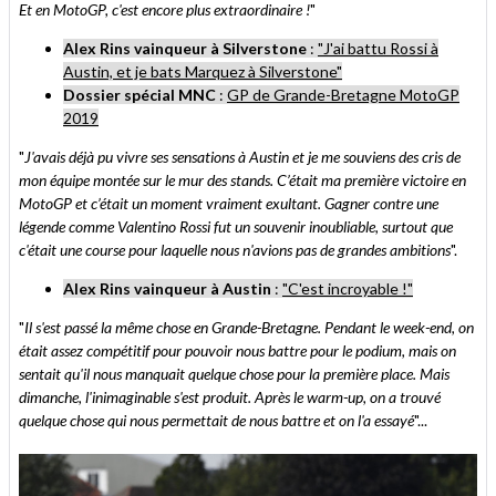
Et en MotoGP, c'est encore plus extraordinaire !
"
Alex Rins vainqueur à Silverstone
:
"J'ai battu Rossi à
Austin, et je bats Marquez à Silverstone"
Dossier spécial MNC
:
GP de Grande-Bretagne MotoGP
2019
"
J'avais déjà pu vivre ses sensations à Austin et je me souviens des cris de
mon équipe montée sur le mur des stands. C’était ma première victoire en
MotoGP et c’était un moment vraiment exultant. Gagner contre une
légende comme Valentino Rossi fut un souvenir inoubliable, surtout que
c'était une course pour laquelle nous n'avions pas de grandes ambitions
".
Alex Rins vainqueur à Austin
:
"C'est incroyable !"
"
Il s'est passé la même chose en Grande-Bretagne. Pendant le week-end, on
était assez compétitif pour pouvoir nous battre pour le podium, mais on
sentait qu'il nous manquait quelque chose pour la première place. Mais
dimanche, l'inimaginable s'est produit. Après le warm-up, on a trouvé
quelque chose qui nous permettait de nous battre et on l'a essayé
"...