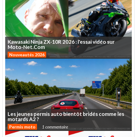
Kawasaki
Ninja
ZX-10R
2026
:
l'essai
vidéo
sur
Moto-Net.Com
Nouveautés 2026
Les
jeunes
permis
auto
bientôt
bridés
comme
les
motards
A2
?
Permis moto
1 commentaire