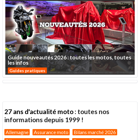
Guide
nouveautés
2026
:
toutes
les
motos,
toutes
les
infos
Guides pratiques
27 ans d'actualité moto :
toutes nos
informations depuis 1999 !
Allemagne
Assurance moto
Bilans marché 2026