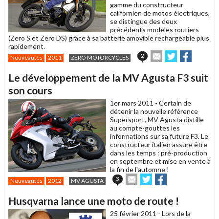
gamme du constructeur
californien de motos électriques,
se distingue des deux
précédents modèles routiers
(Zero S et Zero DS) grâce à sa batterie amovible rechargeable plus
rapidement.
Envoyer
Partager
Partager
2
Nouveautés
2011
ZERO MOTORCYCLES
cet
sur
sur
article
Twitter
Facebook
Le développement de la MV Agusta F3 suit
à
un
son cours
ami
1er mars 2011 -
Certain de
détenir la nouvelle référence
Supersport, MV Agusta distille
au compte-gouttes les
informations sur sa future F3. Le
constructeur italien assure être
dans les temps : pré-production
en septembre et mise en vente à
la fin de l'automne !
Envoyer
Partager
Partager
3
Nouveautés
2012
MV AGUSTA
cet
sur
sur
article
Twitter
Facebook
Husqvarna lance une moto de route !
à
un
25 février 2011 -
Lors de la