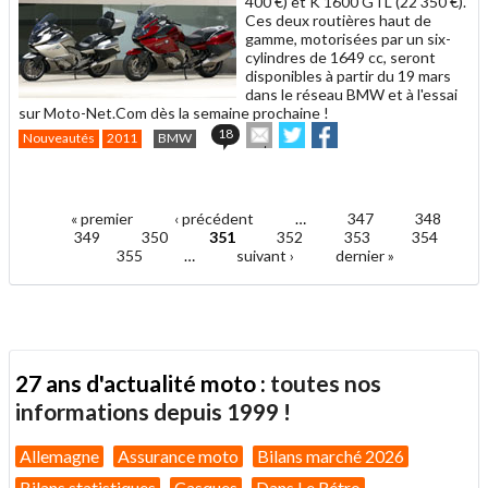
400 €) et K 1600 GTL (22 350 €).
Ces deux routières haut de
gamme, motorisées par un six-
cylindres de 1649 cc, seront
disponibles à partir du 19 mars
dans le réseau BMW et à l'essai
sur Moto-Net.Com dès la semaine prochaine !
Envoyer
Partager
Partager
18
Nouveautés
2011
BMW
cet
sur
sur
article
Twitter
Facebook
.
à
un
« premier
‹ précédent
…
347
348
ami
Pages
349
350
351
352
353
354
355
…
suivant ›
dernier »
27 ans d'actualité moto :
toutes nos
informations depuis 1999 !
Allemagne
Assurance moto
Bilans marché 2026
Bilans statistiques
Casques
Dans Le Rétro