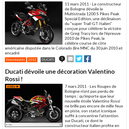
11 mars 2011 -
Le constructeur
de Bologne dévoile la
Multistrada 1200 S Pikes Peak
Special Edition, une déclinaison
du "super Trail-GT Italien"
conçue pour célébrer la victoire
de Greg Tracy lors de l'épreuve
2010 de Pikes Peak, la
célèbre course de côte
américaine disputée dans le Colorado (lire MNC du 30 juin 2010 et
encadré
Envoyer
Partager
Partager
5
Nouveautés
2012
DUCATI
cet
sur
sur
article
Twitter
Facebook
Ducati dévoile une décoration Valentino
à
un
Rossi !
ami
7 mars 2011 -
Les Rouges de
Bologne n'ont pas perdu de
temps : qu'importe que leur
nouvelle étoile Valentino Rossi
ne brille pas encore de mille feux
en piste, son statut iconique
suffit à concentrer l'attention
sur Ducati, ce dont le
constructeur italien profite en