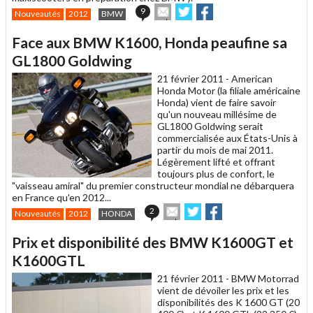
Envoyer
Partager
Partager
9
Nouveautés
2012
BMW
cet
sur
sur
article
Twitter
Facebook
Face aux BMW K1600, Honda peaufine sa
à
un
GL1800 Goldwing
ami
21 février 2011 -
American
Honda Motor (la filiale américaine
Honda) vient de faire savoir
qu'un nouveau millésime de
GL1800 Goldwing serait
commercialisée aux États-Unis à
partir du mois de mai 2011.
Légèrement lifté et offrant
toujours plus de confort, le
"vaisseau amiral" du premier constructeur mondial ne débarquera
en France qu'en 2012...
Envoyer
Partager
Partager
2
Nouveautés
2012
HONDA
cet
sur
sur
article
Twitter
Facebook
Prix et disponibilité des BMW K1600GT et
à
un
K1600GTL
ami
21 février 2011 -
BMW Motorrad
vient de dévoiler les prix et les
disponibilités des K 1600 GT (20