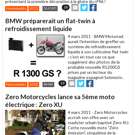
présentant la première décoration à la gloire du n°46 !
Envoyer
Partager
Partager
18
Nouveautés
2011
DUCATI
cet
sur
sur
article
Twitter
Facebook
BMW préparerait un flat-twin à
à
un
refroidissement liquide
ami
4 mars 2011 -
BMW Motorrad
aurait l'intention de greffer un
système de refroidissement
liquide à son cultissime flat-twin
: c'est en tout cas ce que
suggèrent des photos de la
probable nouvelle R1200GS
prises par un lecteur du
magazine espagnol Solomoto .
Envoyer
Partager
Partager
19
Nouveautés
2012
BMW
cet
sur
sur
article
Twitter
Facebook
Zero Motorcycles lance sa 5ème moto
à
un
électrique : Zero XU
ami
4 mars 2011 -
Zero Motorcycles
accroît son offre avec un
roadster urbain baptisé Zero XU.
Cette nouvelle moto "Zéro
émission", cinquième de la