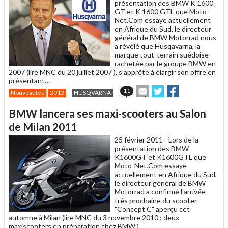
ami
présentation des BMW K 1600
GT et K 1600 GTL que Moto-
Net.Com essaye actuellement
en Afrique du Sud, le directeur
général de BMW Motorrad nous
a révélé que Husqavarna, la
marque tout-terrain suédoise
rachetée par le groupe BMW en
2007 (lire MNC du 20 juillet 2007 ), s'apprête à élargir son offre en
présentant…
Envoyer
Partager
Partager
11
Nouveautés
2012
HUSQVARNA
cet
sur
sur
article
Twitter
Facebook
BMW lancera ses maxi-scooters au Salon
à
un
de Milan 2011
ami
25 février 2011 -
Lors de la
présentation des BMW
K1600GT et K1600GTL que
Moto-Net.Com essaye
actuellement en Afrique du Sud,
le directeur général de BMW
Motorrad a confirmé l'arrivée
très prochaine du scooter
"Concept C" aperçu cet
automne à Milan (lire MNC du 3 novembre 2010 : deux
maxiscooters en préparation chez BMW ).