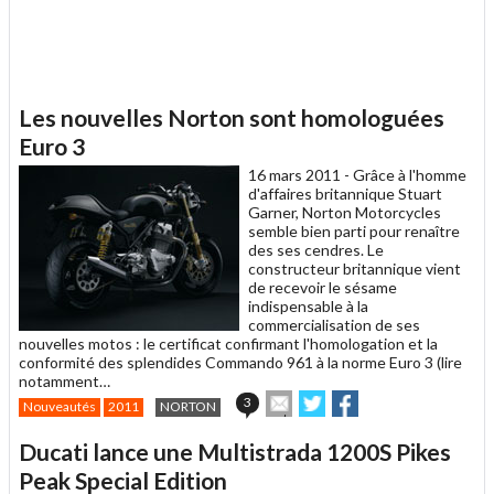
Les nouvelles Norton sont homologuées
Euro 3
16 mars 2011 -
Grâce à l'homme
d'affaires britannique Stuart
Garner, Norton Motorcycles
semble bien parti pour renaître
des ses cendres. Le
constructeur britannique vient
de recevoir le sésame
indispensable à la
commercialisation de ses
nouvelles motos : le certificat confirmant l'homologation et la
conformité des splendides Commando 961 à la norme Euro 3 (lire
notamment…
Envoyer
Partager
Partager
3
Nouveautés
2011
NORTON
cet
sur
sur
article
Twitter
Facebook
Ducati lance une Multistrada 1200S Pikes
à
un
Peak Special Edition
ami