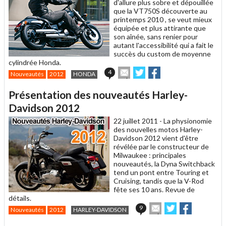
d'allure plus sobre et dépouillée
que la VT750S découverte au
printemps 2010 , se veut mieux
équipée et plus attirante que
son aînée, sans renier pour
autant l'accessibilité qui a fait le
succès du custom de moyenne
cylindrée Honda.
Envoyer
Partager
Partager
4
Nouveautés
2012
HONDA
cet
sur
sur
article
Twitter
Facebook
Présentation des nouveautés Harley-
à
un
Davidson 2012
ami
22 juillet 2011 -
La physionomie
des nouvelles motos Harley-
Davidson 2012 vient d'être
révélée par le constructeur de
Milwaukee : principales
nouveautés, la Dyna Switchback
tend un pont entre Touring et
Cruising, tandis que la V-Rod
fête ses 10 ans. Revue de
détails.
Envoyer
Partager
Partager
9
Nouveautés
2012
HARLEY-DAVIDSON
cet
sur
sur
article
Twitter
Facebook