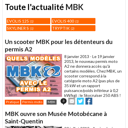
Toute l'actualité
MBK
EVOLIS 125
EVOLIS 400
1
1
SKYLINER S
TRYPTIK
1
2
Un scooter MBK pour les détenteurs du
permis A2
8 janvier 2013 -
Le 19 janvier
2013, le nouveau permis moto
A2 ne donnera accès qu'à
certains modèles. Chez MBK, un
scooter correspond à la
catégorie moto A2 (pas plus de
35 kW et un rapport
puissance/poids inférieur à 0,2
kW/kg) : le Skycruiser 250 ABS !
Envoyer
Partager
Partager
3
Pratique
Permis moto
MBK
cet
sur
sur
article
Twitter
Facebook
MBK ouvre son Musée Motobécane à
à
un
Saint-Quentin
ami