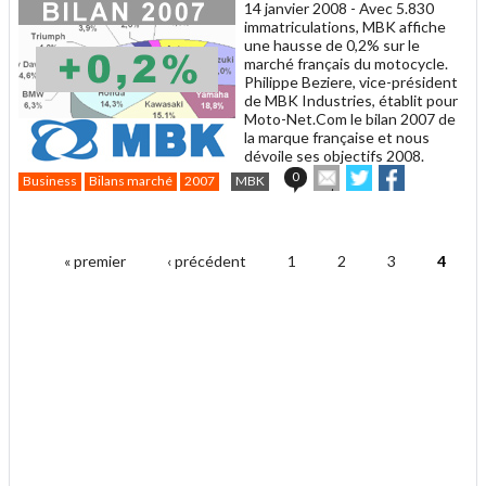
14 janvier 2008 -
Avec 5.830
immatriculations, MBK affiche
une hausse de 0,2% sur le
marché français du motocycle.
Philippe Beziere, vice-président
de MBK Industries, établit pour
Moto-Net.Com le bilan 2007 de
la marque française et nous
dévoile ses objectifs 2008.
Envoyer
Partager
Partager
0
Business
Bilans marché
2007
MBK
cet
sur
sur
article
Twitter
Facebook
.
à
un
« premier
‹ précédent
1
2
3
4
ami
Pages