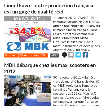
article
Twitter
Facebook
Lionel Favre : notre production française
à
un
est un gage de qualité réel
ami
11 janvier 2012 -
Avec 2 192
immatriculations en 2011, MBK
affiche une chute de -34,8% sur
le marché moto français. Lionel
Favre, directeur commercial
MBK, établit pour Moto-
Net.Com le bilan 2011 de la
marque française et dévoile ses
objectifs 2012. Interview.
Envoyer
Partager
Partager
4
Business
Bilans marché
2011
MBK
cet
sur
sur
article
Twitter
Facebook
MBK débarque chez les maxi scooters en
à
un
2012
ami
30 novembre 2011 -
Numéro
trois du marché français des 50
cc, MBK roule dans l'ombre de
son aînée Yamaha dans le
secteur des 125 cc. Mais qu'à
cela ne tienne pour faire évoluer
son image, la marque française
investit la cour des grands avec