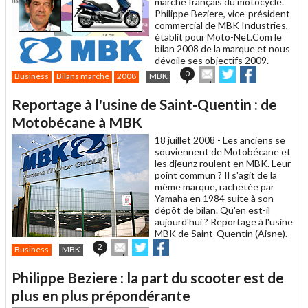
marché français du motocycle.
Philippe Beziere, vice-président
commercial de MBK Industries,
établit pour Moto-Net.Com le
bilan 2008 de la marque et nous
dévoile ses objectifs 2009.
Envoyer
Partager
Partager
0
Business
Bilans marché
2008
MBK
cet
sur
sur
article
Twitter
Facebook
Reportage à l'usine de Saint-Quentin : de
à
un
Motobécane à MBK
ami
18 juillet 2008 -
Les anciens se
souviennent de Motobécane et
les djeunz roulent en MBK. Leur
point commun ? Il s'agit de la
même marque, rachetée par
Yamaha en 1984 suite à son
dépôt de bilan. Qu'en est-il
aujourd'hui ? Reportage à l'usine
MBK de Saint-Quentin (Aisne).
Envoyer
Partager
Partager
2
Business
MBK
cet
sur
sur
article
Twitter
Facebook
Philippe Beziere : la part du scooter est de
à
un
plus en plus prépondérante
ami