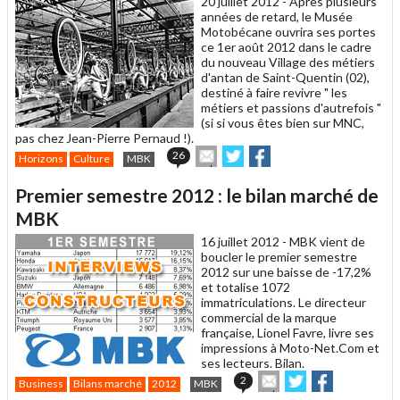
20 juillet 2012 -
Après plusieurs
années de retard, le Musée
Motobécane ouvrira ses portes
ce 1er août 2012 dans le cadre
du nouveau Village des métiers
d'antan de Saint-Quentin (02),
destiné à faire revivre " les
métiers et passions d'autrefois "
(si si vous êtes bien sur MNC,
pas chez Jean-Pierre Pernaud !).
Envoyer
Partager
Partager
26
Horizons
Culture
MBK
cet
sur
sur
article
Twitter
Facebook
Premier semestre 2012 : le bilan marché de
à
un
MBK
ami
16 juillet 2012 -
MBK vient de
boucler le premier semestre
2012 sur une baisse de -17,2%
et totalise 1072
immatriculations. Le directeur
commercial de la marque
française, Lionel Favre, livre ses
impressions à Moto-Net.Com et
ses lecteurs. Bilan.
Envoyer
Partager
Partager
2
Business
Bilans marché
2012
MBK
cet
sur
sur