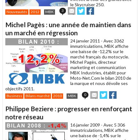
le Skycruiser 250.
Envoyer
Partager
Partager
3
Nouveautés
2012
MBK
cet
sur
sur
article
Twitter
Facebook
Michel Pagès : une année de maintien dans
à
un
un marché en régression
ami
24 janvier 2011 -
Avec 3362
immatriculations, MBK affiche
une baisse de -12,2% sur le
marché français du motocycle.
Michel Pagès, directeur
marketing et communication
MBK Industries, établit pour
Moto-Net.Com le bilan 2010 de
la marque et nous dévoile ses
objectifs 2011.
Envoyer
Partager
Partager
0
Business
Bilans marché
2010
MBK
cet
sur
sur
article
Twitter
Facebook
Philippe Beziere : progresser en renforçant
à
un
notre réseau
ami
16 janvier 2009 -
Avec 5 306
immatriculations, MBK affiche
une baisse de -1,4% sur le