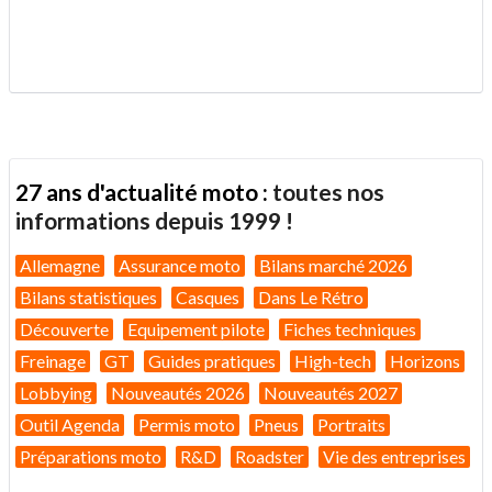
.
27 ans d'actualité moto :
toutes nos
informations depuis 1999 !
Allemagne
Assurance moto
Bilans marché 2026
Bilans statistiques
Casques
Dans Le Rétro
Découverte
Equipement pilote
Fiches techniques
Freinage
GT
Guides pratiques
High-tech
Horizons
Lobbying
Nouveautés 2026
Nouveautés 2027
Outil Agenda
Permis moto
Pneus
Portraits
Préparations moto
R&D
Roadster
Vie des entreprises