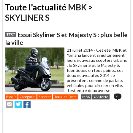
Toute l'actualité
MBK
>
SKYLINER S
Essai Skyliner S et Majesty S : plus belle
TEST
la ville
21 juillet 2014 -
Cet été, MBK et
Yamaha lancent simultanément
leurs nouveaux scooters urbains
: le Skyliner S et le Majesty S.
Identiques en tous points, ces
deux nouveautés 2014 se
présentent comme de parfaits
véhicules pour circuler en ville.
Test entre deux averses !
23
Essais
Catégorie
Scooter
Tous les Tests
MBK
YAMAHA
Envoyer
Partager
Partager
cet
sur
sur
article
Twitter
Facebook
.
à
un
ami