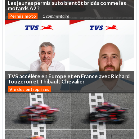
Les
jeunes
permis
auto
bientôt
bridés
comme
les
motards
A2
?
Permis moto
1 commentaire
TVS
accélère
en
Europe
et
en
France
avec
Richard
Tougeron
et
Thibault
Chevalier
Vie des entreprises