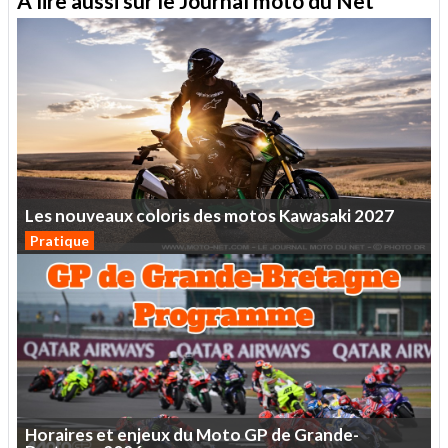
A lire aussi sur le Journal moto du Net
Les
nouveaux
coloris
des
motos
Kawasaki
2027
Pratique
Horaires
et
enjeux
du
Moto
GP
de
Grande-