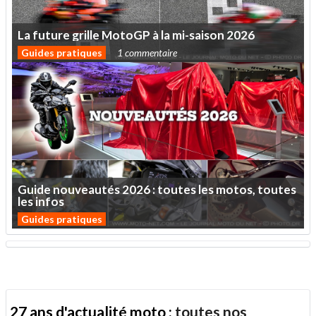
La
future
grille
MotoGP
à
la
mi-saison
2026
Guides pratiques
1 commentaire
Guide
nouveautés
2026
:
toutes
les
motos,
toutes
les
infos
Guides pratiques
27 ans d'actualité moto :
toutes nos