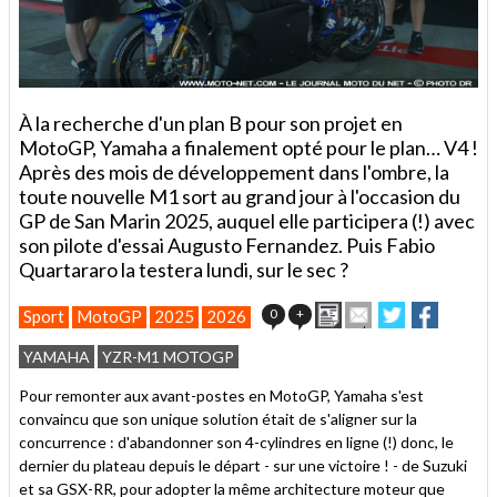
À la recherche d'un plan B pour son projet en
MotoGP, Yamaha a finalement opté pour le plan… V4 !
Après des mois de développement dans l'ombre, la
toute nouvelle M1 sort au grand jour à l'occasion du
GP de San Marin 2025, auquel elle participera (!) avec
son pilote d'essai Augusto Fernandez. Puis Fabio
Quartararo la testera lundi, sur le sec ?
Imprimer
Envoyer
Partager
Partage
0
+
Sport
MotoGP
2025
2026
cet
sur
sur
article
Twitter
Facebook
YAMAHA
YZR-M1 MOTOGP
à
un
Pour remonter aux avant-postes en MotoGP, Yamaha s'est
ami
convaincu que son unique solution était de s'aligner sur la
concurrence : d'abandonner son 4-cylindres en ligne (!) donc, le
dernier du plateau depuis le départ - sur une victoire ! - de Suzuki
et sa GSX-RR, pour adopter la même architecture moteur que