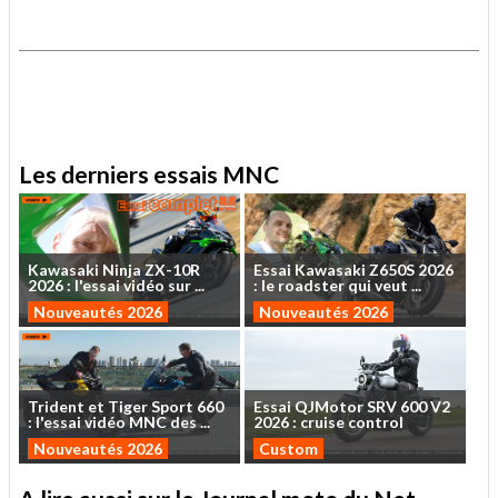
.
.
Les derniers essais MNC
Kawasaki
Ninja
ZX-10R
Essai
Kawasaki
Z650S
2026
2026
:
l'essai
vidéo
sur
...
:
le
roadster
qui
veut
...
Nouveautés 2026
Nouveautés 2026
Trident
et
Tiger
Sport
660
Essai
QJMotor
SRV
600
V2
:
l'essai
vidéo
MNC
des
...
2026
:
cruise
control
Nouveautés 2026
Custom