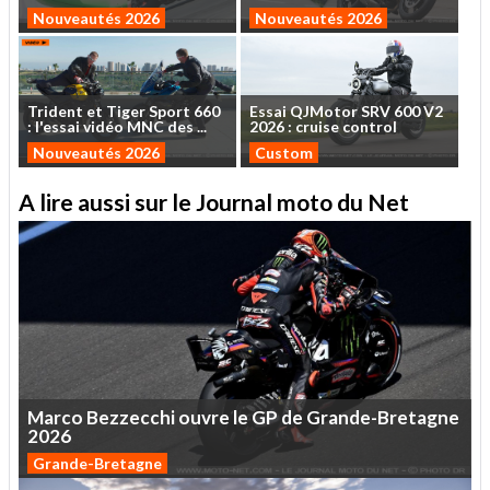
Nouveautés 2026
Nouveautés 2026
Trident
et
Tiger
Sport
660
Essai
QJMotor
SRV
600
V2
:
l'essai
vidéo
MNC
des
...
2026
:
cruise
control
Nouveautés 2026
Custom
A lire aussi sur le Journal moto du Net
Marco
Bezzecchi
ouvre
le
GP
de
Grande-Bretagne
2026
Grande-Bretagne