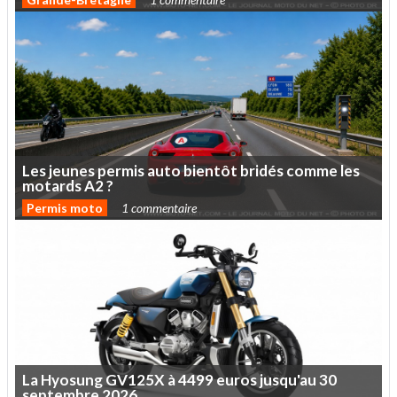
Les
jeunes
permis
auto
bientôt
bridés
comme
les
motards
A2
?
Permis moto
1 commentaire
La
Hyosung
GV125X
à
4499
euros
jusqu'au
30
septembre
2026