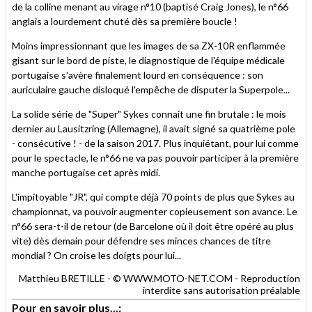
de la colline menant au virage n°10 (baptisé Craig Jones), le n°66
anglais a lourdement chuté dès sa première boucle !
Moins impressionnant que les images de sa ZX-10R enflammée
gisant sur le bord de piste, le diagnostique de l'équipe médicale
portugaise s'avère finalement lourd en conséquence : son
auriculaire gauche disloqué l'empêche de disputer la Superpole...
La solide série de "Super" Sykes connait une fin brutale : le mois
dernier au Lausitzring (Allemagne), il avait signé sa quatrième pole
- consécutive ! - de la saison 2017. Plus inquiétant, pour lui comme
pour le spectacle, le n°66 ne va pas pouvoir participer à la première
manche portugaise cet après midi.
L'impitoyable "JR", qui compte déjà 70 points de plus que Sykes au
championnat, va pouvoir augmenter copieusement son avance. Le
n°66 sera-t-il de retour (de Barcelone où il doit être opéré au plus
vite) dès demain pour défendre ses minces chances de titre
mondial ? On croise les doigts pour lui...
Matthieu BRETILLE - © WWW.MOTO-NET.COM - Reproduction
interdite sans autorisation préalable
Pour en savoir plus...: