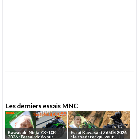
.
.
Les derniers essais MNC
Kawasaki
Ninja
ZX-10R
Essai
Kawasaki
Z650S
2026
2026
:
l'essai
vidéo
sur
...
:
le
roadster
qui
veut
...