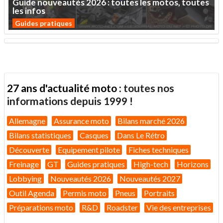
Guide
nouveautés
2026
:
toutes
les
motos,
toutes
les
infos
Guides pratiques
27 ans d'actualité moto :
toutes nos
informations depuis 1999 !
Allemagne
Assurance moto
Bilans marché 2026
Bilans statistiques
Casques
Dans Le Rétro
Découverte
Equipement pilote
Fiches techniques
Freinage
GT
Guides pratiques
High-tech
Horizons
Lobbying
Nouveautés 2026
Nouveautés 2027
Outil Agenda
Permis moto
Pneus
Portraits
Préparations moto
R&D
Roadster
Vie des entreprises