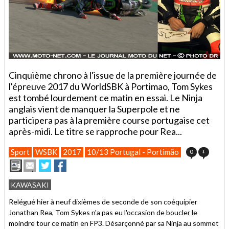
Cinquième chrono à l'issue de la première journée de
l'épreuve 2017 du WorldSBK à Portimao, Tom Sykes
est tombé lourdement ce matin en essai. Le Ninja
anglais vient de manquer la Superpole et ne
participera pas à la première course portugaise cet
après-midi. Le titre se rapproche pour Rea...
Sport
WSBK
2017
10/13 Portugal - Portimão
0
+
Imprimer
Envoyer
Partager
Partager
cet
sur
sur
article
Twitter
Facebook
KAWASAKI
à
un
Relégué hier à neuf dixièmes de seconde de son coéquipier
ami
Jonathan Rea, Tom Sykes n'a pas eu l'occasion de boucler le
moindre tour ce matin en FP3. Désarçonné par sa Ninja au sommet