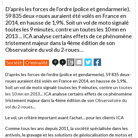
D'après les forces de l'ordre (police et gendarmerie),
59 835 deux-roues auraient été volés en France en
2014, en hausse de 1,9%. Soit un vol de moto signalé
toutes les 9 minutes, contre un toutes les 10 mn en
2013 ... ICA analyse certains effets de ce phénomène
tristement majeur dans la 4ème édition de son
Observatoire du vol du 2-roues…
Imprimer
Envoyer
Partager
Partager
9
+
Société
Criminalité
cet
sur
sur
article
Twitter
Facebook
D'après les forces de l'ordre (police et gendarmerie), 59 835 deux-
à
roues auraient été volés en France en 2014, en hausse de 1,9%.
un
Soit un vol de moto signalé toutes les 9 minutes, contre
ami
un toutes
les 10 mn en 2013
... ICA analyse certains effets de ce phénomène
tristement majeur dans la 4ème édition de son
Observatoire du
vol du 2-roues
...
Le vol, un critère important avant l'achat... pour les clients ICA
Comme tous les ans depuis 2011, la société spécialisée dans les
antivols, le gravage et les solutions de géolocalisation de motos et