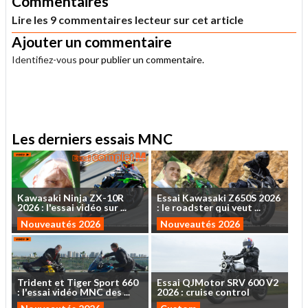
Commentaires
Lire les 9 commentaires lecteur sur cet article
Ajouter un commentaire
Identifiez-vous
pour publier un commentaire.
.
Les derniers essais MNC
Kawasaki
Ninja
ZX-10R
Essai
Kawasaki
Z650S
2026
2026
:
l'essai
vidéo
sur
...
:
le
roadster
qui
veut
...
Nouveautés 2026
Nouveautés 2026
Trident
et
Tiger
Sport
660
Essai
QJMotor
SRV
600
V2
:
l'essai
vidéo
MNC
des
...
2026
:
cruise
control