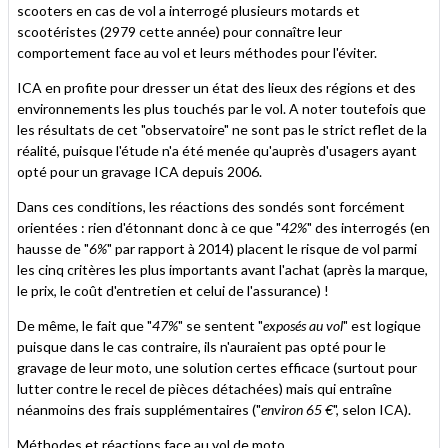
scooters en cas de vol a interrogé plusieurs motards et
scootéristes (2979 cette année) pour connaître leur
comportement face au vol et leurs méthodes pour l'éviter.
ICA en profite pour dresser un état des lieux des régions et des
environnements les plus touchés par le vol. A noter toutefois que
les résultats de cet "observatoire" ne sont pas le strict reflet de la
réalité, puisque l'étude n'a été menée qu'auprès d'usagers ayant
opté pour un gravage ICA depuis 2006.
Dans ces conditions, les réactions des sondés sont forcément
orientées : rien d'étonnant donc à ce que "
42%
" des interrogés (en
hausse de "
6%
" par rapport à 2014) placent le risque de vol parmi
les cinq critères les plus importants avant l'achat (après la marque,
le prix, le coût d'entretien et celui de l'assurance) !
De même, le fait que "
47%
" se sentent "
exposés au vol
" est logique
puisque dans le cas contraire, ils n'auraient pas opté pour le
gravage de leur moto, une solution certes efficace (surtout pour
lutter contre le recel de pièces détachées) mais qui entraîne
néanmoins des frais supplémentaires ("
environ 65 €
", selon ICA
).
Méthodes et réactions face au vol de moto