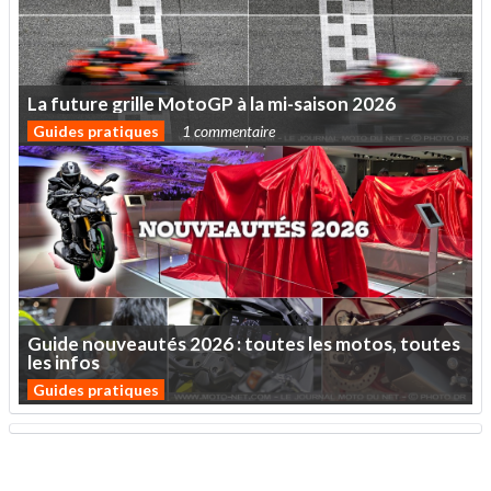
La
future
grille
MotoGP
à
la
mi-saison
2026
Guides pratiques
1 commentaire
Guide
nouveautés
2026
:
toutes
les
motos,
toutes
les
infos
Guides pratiques