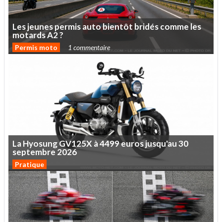
Les
jeunes
permis
auto
bientôt
bridés
comme
les
motards
A2
?
Permis moto
1 commentaire
La
Hyosung
GV125X
à
4499
euros
jusqu'au
30
septembre
2026
Pratique