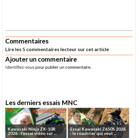
.
Commentaires
Lire les 5 commentaires lecteur sur cet article
Ajouter un commentaire
Identifiez-vous
pour publier un commentaire.
.
Les derniers essais MNC
Kawasaki
Ninja
ZX-10R
Essai
Kawasaki
Z650S
2026
2026
:
l'essai
vidéo
sur
...
:
le
roadster
qui
veut
...