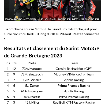
La prochaine course MotoGP, le Grand Prix d'Autriche, est prévu
sur le circuit du Red Bull Ring du 18 au 20 août. Restez connectés
!
Résultats et classement du Sprint MotoGP
de Grande-Bretagne 2023
Pos.
Pts
Pilote
Team
1
12
73A. Marquez
Gresini Racing MotoGP™
2
9
72M. Bezzecchi
Mooney VR46 Racing Team
3
7
12M. Viñales
Aprilia Racing
4
6
5J. Zarco
Prima Pramac Racing
5
5
41A. Espargaro
Aprilia Racing
6
4
89J. Martin
Prima Pramac Racing
7
3
43J. Miller
Red Bull KTM Factory Racing