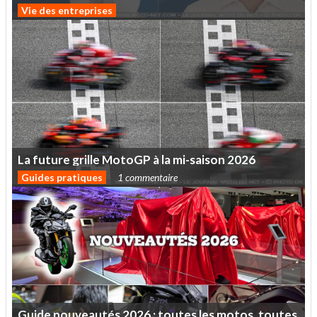
Vie des entreprises
La
future
grille
MotoGP
à
la
mi-saison
2026
Guides pratiques
1 commentaire
Guide
nouveautés
2026
:
toutes
les
motos,
toutes