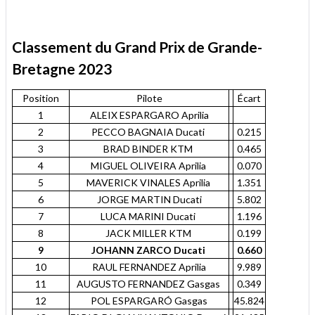
Classement du Grand Prix de Grande-
Bretagne 2023
Position
Pilote
Écart
1
ALEIX ESPARGARO Aprilia
2
PECCO BAGNAIA Ducati
0.215
3
BRAD BINDER KTM
0.465
4
MIGUEL OLIVEIRA Aprilia
0.070
5
MAVERICK VINALES Aprilia
1.351
6
JORGE MARTIN Ducati
5.802
7
LUCA MARINI Ducati
1.196
8
JACK MILLER KTM
0.199
9
JOHANN ZARCO Ducati
0.660
10
RAUL FERNANDEZ Aprilia
9.989
11
AUGUSTO FERNANDEZ Gasgas
0.349
12
POL ESPARGARÓ Gasgas
45.824