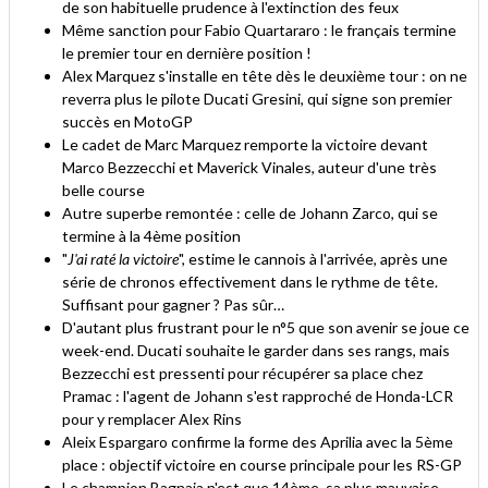
de son habituelle prudence à l'extinction des feux
Même sanction pour Fabio Quartararo : le français termine
le premier tour en dernière position !
Alex Marquez s'installe en tête dès le deuxième tour : on ne
reverra plus le pilote Ducati Gresini, qui signe son premier
succès en MotoGP
Le cadet de Marc Marquez remporte la victoire devant
Marco Bezzecchi et Maverick Vinales, auteur d'une très
belle course
Autre superbe remontée : celle de Johann Zarco, qui se
termine à la 4ème position
"
J'ai raté la victoire
", estime le cannois à l'arrivée, après une
série de chronos effectivement dans le rythme de tête.
Suffisant pour gagner ? Pas sûr…
D'autant plus frustrant pour le n°5 que son avenir se joue ce
week-end. Ducati souhaite le garder dans ses rangs, mais
Bezzecchi est pressenti pour récupérer sa place chez
Pramac : l'agent de Johann s'est rapproché de Honda-LCR
pour y remplacer Alex Rins
Aleix Espargaro confirme la forme des Aprilia avec la 5ème
place : objectif victoire en course principale pour les RS-GP
Le champion Bagnaia n'est que 14ème, sa plus mauvaise