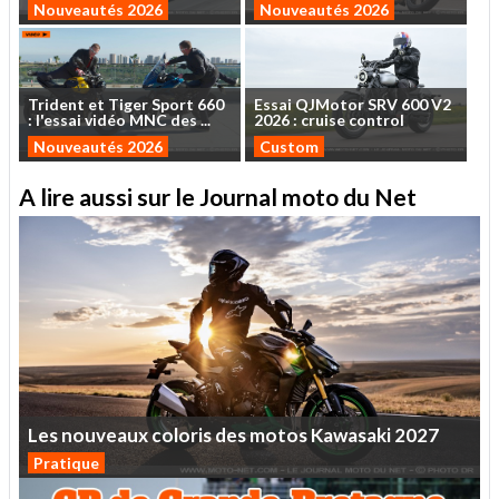
Nouveautés 2026
Nouveautés 2026
Trident
et
Tiger
Sport
660
Essai
QJMotor
SRV
600
V2
:
l'essai
vidéo
MNC
des
...
2026
:
cruise
control
Nouveautés 2026
Custom
A lire aussi sur le Journal moto du Net
Les
nouveaux
coloris
des
motos
Kawasaki
2027
Pratique