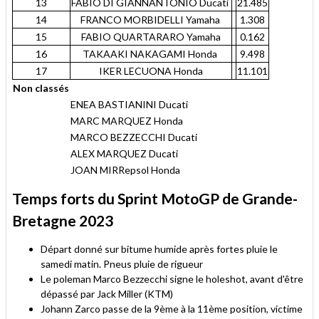
13
FABIO DI GIANNANTONIO Ducati
21.485
14
FRANCO MORBIDELLI Yamaha
1.308
15
FABIO QUARTARARO Yamaha
0.162
16
TAKAAKI NAKAGAMI Honda
9.498
17
IKER LECUONA Honda
11.101
Non classés
ENEA BASTIANINI Ducati
MARC MARQUEZ Honda
MARCO BEZZECCHI Ducati
ALEX MARQUEZ Ducati
JOAN MIRRepsol Honda
Temps forts du Sprint MotoGP de Grande-
Bretagne 2023
Départ donné sur bitume humide après fortes pluie le
samedi matin. Pneus pluie de rigueur
Le poleman Marco Bezzecchi signe le holeshot, avant d'être
dépassé par Jack Miller (KTM)
Johann Zarco passe de la 9ème à la 11ème position, victime