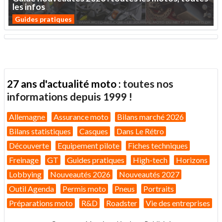
les
infos
Guides pratiques
27 ans d'actualité moto :
toutes nos
informations depuis 1999 !
Allemagne
Assurance moto
Bilans marché 2026
Bilans statistiques
Casques
Dans Le Rétro
Découverte
Equipement pilote
Fiches techniques
Freinage
GT
Guides pratiques
High-tech
Horizons
Lobbying
Nouveautés 2026
Nouveautés 2027
Outil Agenda
Permis moto
Pneus
Portraits
Préparations moto
R&D
Roadster
Vie des entreprises