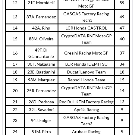
12
21F. Morbidelli
59
MotoGP
GASGAS Factory Racing
13
37A. Fernandez
49
Tech3
14
42A. Rins
LCR Honda CASTROL
47
CryptoDATA RNF MotoGP
15
88M. Oliveira
40
Team
49F. Di
16
Gresini Racing MotoGP
37
Giannantonio
17
30T. Nakagami
LCR Honda IDEMITSU
34
18
23E. Bastianini
Ducati Lenovo Team
18
19
93M. Marquez
Repsol Honda Team
15
CryptoDATA RNF MotoGP
20
25R. Fernandez
14
Team
21
26D. Pedrosa
Red Bull KTM Factory Racing
13
22
32L. Savadori
Aprilia Racing
9
GASGAS Factory Racing
23
94J. Folger
9
Tech3
24
51M. Pirro
Aruba.it Racing
5