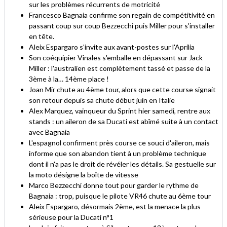
sur les problèmes récurrents de motricité
Francesco Bagnaia confirme son regain de compétitivité en
passant coup sur coup Bezzecchi puis Miller pour s'installer
en tête.
Aleix Espargaro s'invite aux avant-postes sur l'Aprilia
Son coéquipier Vinales s'emballe en dépassant sur Jack
Miller : l'australien est complètement tassé et passe de la
3ème à la… 14ème place !
Joan Mir chute au 4ème tour, alors que cette course signait
son retour depuis sa chute début juin en Italie
Alex Marquez, vainqueur du Sprint hier samedi, rentre aux
stands : un aileron de sa Ducati est abîmé suite à un contact
avec Bagnaia
L'espagnol confirment près course ce souci d'aileron, mais
informe que son abandon tient à un problème technique
dont il n'a pas le droit de révéler les détails. Sa gestuelle sur
la moto désigne la boîte de vitesse
Marco Bezzecchi donne tout pour garder le rythme de
Bagnaia : trop, puisque le pilote VR46 chute au 6ème tour
Aleix Espargaro, désormais 2ème, est la menace la plus
sérieuse pour la Ducati n°1