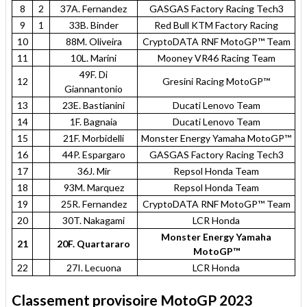
8
2
37A. Fernandez
GASGAS Factory Racing Tech3
9
1
33B. Binder
Red Bull KTM Factory Racing
10
88M. Oliveira
CryptoDATA RNF MotoGP™ Team
11
10L. Marini
Mooney VR46 Racing Team
49F. Di
12
Gresini Racing MotoGP™
Giannantonio
13
23E. Bastianini
Ducati Lenovo Team
14
1F. Bagnaia
Ducati Lenovo Team
15
21F. Morbidelli
Monster Energy Yamaha MotoGP™
16
44P. Espargaro
GASGAS Factory Racing Tech3
17
36J. Mir
Repsol Honda Team
18
93M. Marquez
Repsol Honda Team
19
25R. Fernandez
CryptoDATA RNF MotoGP™ Team
20
30T. Nakagami
LCR Honda
Monster Energy Yamaha
21
20F. Quartararo
MotoGP™
22
27I. Lecuona
LCR Honda
Classement provisoire MotoGP 2023