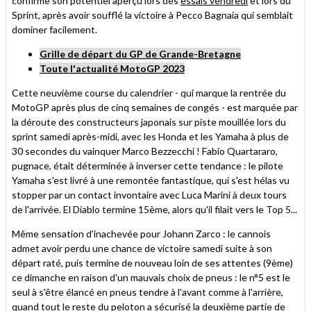
confirme son potentiel aperçu lors des
essais vendredi
et lors du
Sprint, après avoir soufflé la victoire à Pecco Bagnaia qui semblait
dominer facilement.
Grille de départ du GP de Grande-Bretagne
Toute l'actualité MotoGP 2023
Cette neuvième course du calendrier - qui marque la rentrée du
MotoGP après plus de cinq semaines de congés - est marquée par
la déroute des constructeurs japonais sur piste mouillée lors du
sprint samedi après-midi, avec les Honda et les Yamaha à plus de
30 secondes du vainquer Marco Bezzecchi ! Fabio Quartararo,
pugnace, était déterminée à inverser cette tendance : le pilote
Yamaha s'est livré à une remontée fantastique, qui s'est hélas vu
stopper par un contact invontaire avec Luca Marini à deux tours
de l'arrivée. El Diablo termine 15ème, alors qu'il filait vers le Top 5...
Même sensation d'inachevée pour Johann Zarco : le cannois
admet avoir perdu une chance de victoire samedi suite à son
départ raté, puis termine de nouveau loin de ses attentes (9ème)
ce dimanche en raison d'un mauvais choix de pneus : le n°5 est le
seul à s'être élancé en pneus tendre à l'avant comme à l'arrière,
quand tout le reste du peloton a sécurisé la deuxième partie de