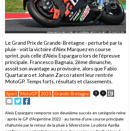
Le Grand Prix de Grande-Bretagne - perturbé par la
pluie - voit la victoire d'Alex Marquez en course
sprint, puis celle d'Aleix Espargaro lors de l'épreuve
principale. Francesco Bagnaia, 2ème dimanche,
assoit son avantage au provisoire, alors que Fabio
Quartararo et Johann Zarco ratent leur rentrée
MotoGP. Temps forts, résultats et classements.
Imprimer
5
+
Sport
MotoGP
2023
Grande-Bretagne
Envoyer
Partager
Partager
cet
sur
sur
article
Twitter
Facebook
Aleix Espargaro remporte son deuxième succès en catégorie reine
à
- après le GP d'Argentine 2022 - au terme d'une course principale
un
chahutée par le retour de la pluie à Silverstone. Le pilote Aprilia
ami