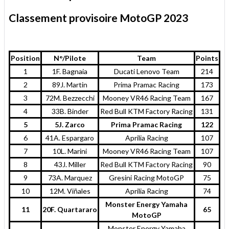
Classement provisoire MotoGP 2023
Position
N°/Pilote
Team
Points
1
1F. Bagnaia
Ducati Lenovo Team
214
2
89J. Martin
Prima Pramac Racing
173
3
72M. Bezzecchi
Mooney VR46 Racing Team
167
4
33B. Binder
Red Bull KTM Factory Racing
131
5
5J. Zarco
Prima Pramac Racing
122
6
41A. Espargaro
Aprilia Racing
107
7
10L. Marini
Mooney VR46 Racing Team
107
8
43J. Miller
Red Bull KTM Factory Racing
90
9
73A. Marquez
Gresini Racing MotoGP
75
10
12M. Viñales
Aprilia Racing
74
Monster Energy Yamaha
11
20F. Quartararo
65
MotoGP
Monster Energy Yamaha