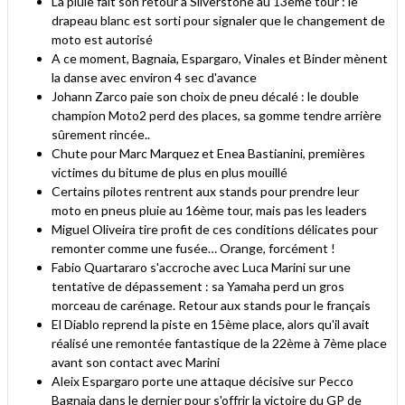
La pluie fait son retour à Silverstone au 13ème tour : le
drapeau blanc est sorti pour signaler que le changement de
moto est autorisé
A ce moment, Bagnaia, Espargaro, Vinales et Binder mènent
la danse avec environ 4 sec d'avance
Johann Zarco paie son choix de pneu décalé : le double
champion Moto2 perd des places, sa gomme tendre arrière
sûrement rincée..
Chute pour Marc Marquez et Enea Bastianini, premières
victimes du bitume de plus en plus mouillé
Certains pilotes rentrent aux stands pour prendre leur
moto en pneus pluie au 16ème tour, mais pas les leaders
Miguel Oliveira tire profit de ces conditions délicates pour
remonter comme une fusée… Orange, forcément !
Fabio Quartararo s'accroche avec Luca Marini sur une
tentative de dépassement : sa Yamaha perd un gros
morceau de carénage. Retour aux stands pour le français
El Diablo reprend la piste en 15ème place, alors qu'il avait
réalisé une remontée fantastique de la 22ème à 7ème place
avant son contact avec Marini
Aleix Espargaro porte une attaque décisive sur Pecco
Bagnaia dans le dernier pour s'offrir la victoire du GP de