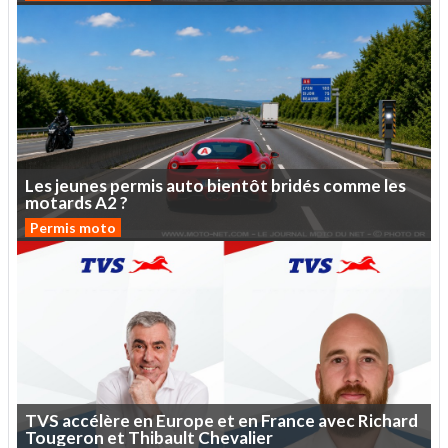
Les
jeunes
permis
auto
bientôt
bridés
comme
les
motards
A2
?
Permis moto
TVS
accélère
en
Europe
et
en
France
avec
Richard
Tougeron
et
Thibault
Chevalier