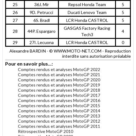
25
36J. Mir
Repsol Honda Team
5
26
9D. Petrucci
Ducati Lenovo Team
5
27
6S. Bradl
LCR Honda CASTROL
5
GASGAS Factory Racing
28
44P. Espargaro
4
Tech3
29
27I. Lecuona
LCR Honda CASTROL
0
Alexandre BARDIN - © WWW.MOTO-NET.COM - Reproduction
interdite sans autorisation préalable
Pour en savoir plus...:
Comptes rendus et analyses MotoGP 2022
Comptes rendus et analyses MotoGP 2021
Comptes rendus et analyses MotoGP 2020
Comptes rendus et analyses MotoGP 2019
Comptes rendus et analyses MotoGP 2018
Comptes rendus et analyses MotoGP 2017
Comptes rendus et analyses MotoGP 2016
Comptes rendus et analyses MotoGP 2015
Comptes rendus et analyses MotoGP 2014
Comptes rendus et analyses MotoGP 2013
Comptes rendus et analyses MotoGP 2012
Comptes rendus et analyses MotoGP 2011
Rétrospective MotoGP 2010