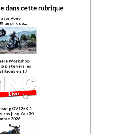
re dans cette rubrique
ooter Voge
X au prix de…
néré Workshop
la piste vers les
titions en T7
osung GV125X à
euros jusqu'au 30
mbre 2026