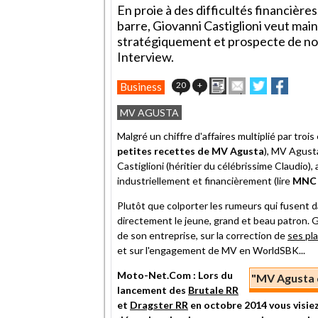
En proie à des difficultés financière
barre, Giovanni Castiglioni veut main
stratégiquement et prospecte de no
Interview.
Imprimer
Envoyer
Partager
Partag
20
+
Business
cet
sur
sur
article
Twitter
Facebook
MV AGUSTA
à
un
Malgré un chiffre d'affaires multiplié par trois 
ami
petites recettes de MV Agusta
), MV Agusta
Castiglioni (héritier du célébrissime Claudio)
industriellement et financièrement (lire
MNC d
Plutôt que colporter les rumeurs qui fusent 
directement le jeune, grand et beau patron. Gi
de son entreprise, sur la correction de
ses pl
et sur l'engagement de MV en WorldSBK...
Moto-Net.Com : Lors du
"MV Agusta d
lancement des
Brutale RR
et
Dragster RR
en octobre 2014 vous visie