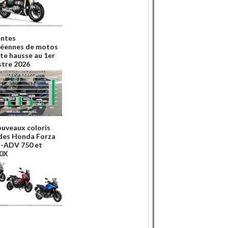
entes
éennes de motos
rte hausse au 1er
tre 2026
ouveaux coloris
des Honda Forza
X-ADV 750 et
0X