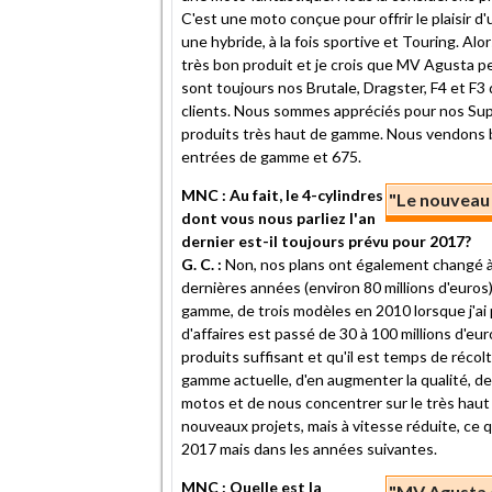
C'est une moto conçue pour offrir le plaisir d
une hybride, à la fois sportive et Touring. Alo
très bon produit et je crois que MV Agusta pe
sont toujours nos Brutale, Dragster, F4 et F3
clients. Nous sommes appréciés pour nos Supe
produits très haut de gamme. Nous vendons 
entrées de gamme et 675.
MNC : Au fait, le 4-cylindres
"Le nouveau 
dont vous nous parliez l'an
dernier est-il toujours prévu pour 2017?
G. C. :
Non, nos plans ont également changé à 
dernières années (environ 80 millions d'euro
gamme, de trois modèles en 2010 lorsque j'ai 
d'affaires est passé de 30 à 100 millions d'e
produits suffisant et qu'il est temps de récol
gamme actuelle, d'en augmenter la qualité, de
motos et de nous concentrer sur le très hau
nouveaux projets, mais à vitesse réduite, ce q
2017 mais dans les années suivantes.
MNC : Quelle est la
"MV Agusta d