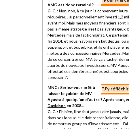
AMG est donc terminé ?
G. C. :
Non, non, à ce jour ils conservent leurs
récupérer. J'ai personnellement investi 1,2 mi
avant moi. Mais mes moyens financiers sont limi
pas la même stratégie n'est pas avantageux, bie
Mercedes mais de l'actionnariat. Ce partenari
fin 2014, et nous n'avons rien fait depuis, ou
Supersport et Superbike, et ils ont placé le n
motos à des concessionnaires Mercedes. Mais a
de se concentrer sur MV. Je vais tacher de re
auprès de nouveaux investisseurs. MV Agusta a
effectué ces dernières années est appréciés d
constraint".
MNC : Seriez-vous prêt à
"J'y réfléchi
laisser le guidon de MV
Agusta à quelqu'un d'autre ? Après tout, v
Davidson
en 2008...
G. C. :
Eh bien, il ne faut jamais dire jamais, 
dans ses locaux, elle doit rester italienne, e
de nombreux groupes d'investissement... J'ai 