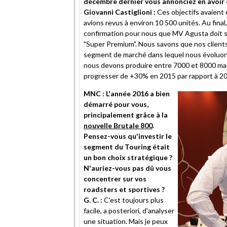
décembre dernier vous annonciez en avoir 
Giovanni Castiglioni :
Ces objectifs avaient é
avions revus à environ 10 500 unités. Au fina
confirmation pour nous que MV Agusta doit s'
"Super Premium". Nous savons que nos clients
segment de marché dans lequel nous évoluons
nous devons produire entre 7000 et 8000 mac
progresser de +30% en 2015 par rapport à 20
MNC : L'année 2016 a bien
démarré pour vous,
principalement grâce à la
nouvelle Brutale 800
.
Pensez-vous qu'investir le
segment du Touring était
un bon choix stratégique ?
N'auriez-vous pas dû vous
concentrer sur vos
roadsters et sportives ?
G. C. :
C'est toujours plus
facile, a posteriori, d'analyser
une situation. Mais je peux