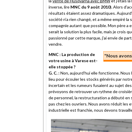
la
vente de Husqvarna avec BMW
et j'étais l
inverse, lire
MNC du 9 août 2010
). Alors d'a
résultats étaient assez dramatiques. Aujourd'h
société n'a rien changé, et a même empiré la 
compagnie autant que possible. Mon père a e
serait la solution la plus facile, mais je crois 
passionné par cette marque, j'ai envie de part
vendre.
MNC : La production de
"Nous avons 
votre usine à Varese est-
elle stoppée ?
G. C. :
Non, aujourd'hui elle fonctionne. Nous 
lieu pour écouler les stocks générés par notre
incertain et les rumeurs fusaient au sujet des
prévoyons de retrouver un rythme de croisière
de personnel, la restructuration a débuté en 
pas chez les ouvriers. Nous avons réduit les 
industrielle est franchie, nous devons travaille