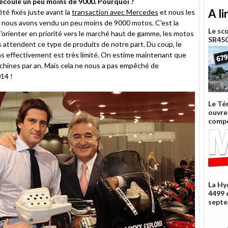
écoulé un peu moins de 9000. Pourquoi ?
A li
té fixés juste avant la
transaction avec Mercedes
et nous les
l, nous avons vendu un peu moins de 9000 motos. C'est la
Le sc
orienter en priorité vers le marché haut de gamme, les motos
SR450
 attendent ce type de produits de notre part. Du coup, le
 effectivement est très limité. On estime maintenant que
hines par an. Mais cela ne nous a pas empêché de
14 !
Le Té
ouvre 
compé
La Hy
4499 
septe