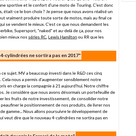
'une sportive et le confort d'une moto de Touring. C'est donc
rs, était-ce le bon choix ? Je pense que nous avons réalisé un
ut vraiment produire toute sorte de motos, mais au final ce
 qui se vendent le mieux. C'est ce que nous demandent les
rbike, Supersport, "naked" et au-delà de ça, pour nos
bien mieux nos
séries RC
,
Lewis Hamilton
ou RR que les
4-cylindrées ne sortira pas en 2017"
ce sujet. MV a beaucoup investi dans le R&D ces cinq
s). Cela nous a permis d'augmenter sensiblement notre
pris en charge la compagnie à 21 aujourd'hui. Notre chiffre
uros. Je considère que nous avons désormais un portefeuille de
ter les fruits de notre investissement, de consolider notre
 peaufiner le positionnement de nos produits, de livrer nos
t de gamme... Nous allons poursuivre le développement de
ui veut dire que le nouveau 4-cylindrées ne sortira pas en
oit devenir le Ferrari de la moto"