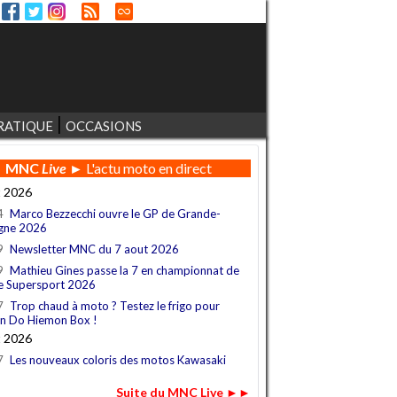
RATIQUE
OCCASIONS
MNC
Live
► L'actu moto en direct
t 2026
4
Marco Bezzecchi ouvre le GP de Grande-
gne 2026
9
Newsletter MNC du 7 aout 2026
9
Mathieu Gines passe la 7 en championnat de
e Supersport 2026
7
Trop chaud à moto ? Testez le frigo pour
n Do Hiemon Box !
t 2026
7
Les nouveaux coloris des motos Kawasaki
Suite du MNC Live ►►