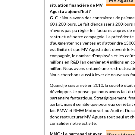
situation financière de MV
Agusta aujourd'hui ?
G. C. :
Nous avons des contraintes de paiemen
60 à 200 jours. Le fait d'encaisser à 200 jour
n'avons pas pu régler les factures auprès de
restructuré notre compagnie. La précédente s
d'augmenter nos ventes et d'atteindre 15000
est limité et que MV Agusta doit devenir le F
compagnie, le nombre d'employés et les coû
millions en R&D l'an dernier et 4 millions en
million. Nous avons entamé une restructuratio
Nous cherchons aussi à lever de nouveaux fo
Quand je suis arrivé en 2010, la société étai
développer. Je pense que nous avons fait du
partenaire fantastique. Stratégiquement, fin
parfait, mais il semble que pour eux ce n'éta
fait BMW et BMW Motorrad, ou Audi et Ducati
donc restructurer MV Agusta tout seul et ch
consolider notre activité.
MNC : Le partenariat avec
"Pour Merced