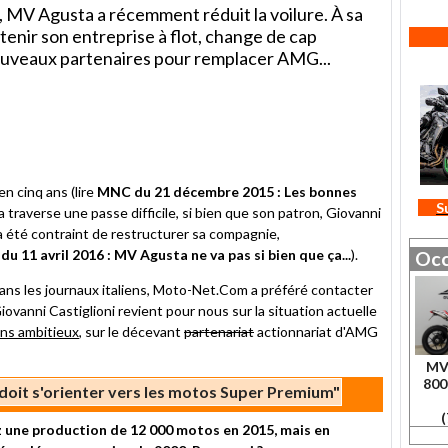
s, MV Agusta a récemment réduit la voilure. À sa
tenir son entreprise à flot, change de cap
uveaux partenaires pour remplacer AMG...
er
en cinq ans (lire
MNC du 21 décembre 2015 : Les bonnes
S
 traverse une passe difficile, si bien que son patron, Giovanni
, a été contraint de restructurer sa compagnie,
u 11 avril 2016 : MV Agusta ne va pas si bien que ça...
).
Occ
dans les journaux italiens, Moto-Net.Com a préféré contacter
ovanni Castiglioni revient pour nous sur la situation actuelle
ans ambitieux
, sur le décevant
partenariat
actionnariat d'AMG
MV
800
oit s'orienter vers les motos Super Premium"
(
z une production de 12 000 motos en 2015, mais en