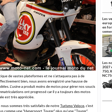
Les v
europ
en fo
semes
Les n
2027 
750, 
NC75
ique de vastes plateformes et ne s'attaquera pas à de
fectivement bien, nous avons enregistré une hausse de
dèles. L'usine a produit moins de motos pour gérer nos soucis
immatriculations ont progressé car il y a toujours des motos
ale est très appréciée.
ue nous sommes très satisfaits de notre
Turismo Veloce
, c'est
lus comme une "Hypersport Tourer" plus qu'une "Tourer".