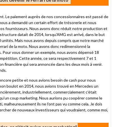
t. Le paiement auprès de nos concessionnaires est passé de
s nous a demandé un certain effort de trésorerie et nous
 nos fournisseurs. Nous avons donc réduit notre production et
tructure datait de 2014, lorsqu'AMG est arrivé, dans le but
 unités. Mais nous avons depuis compris que notre marché
errari de la moto. Nous avons donc redimensionné la
ts. Pour vous donner un exemple, nous avons dépensé 18
 compétition. Cette année, ce sera respectivement 7 et 1
n financière qui sera annoncée dans les deux mois à venir.
nds.
t encore petite et nous avions besoin de cash pour nous
 bon boulot en 2014, nous avions trouvé en Mercedes un
ancièrement, industriellement, commercialement c'était
it qu'un coup marketing. Nous aurions pu coopérer comme le
, malheureusement ils ne l'ont pas vu comme cela. Je dois
ercher de nouveaux investisseurs qui voudraient, comme moi,
es, ce n'était qu'un coup marketing"