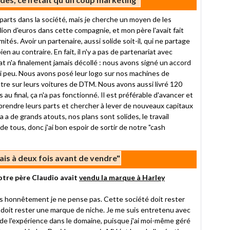
 parts dans la société, mais je cherche un moyen de les
llion d'euros dans cette compagnie, et mon père l'avait fait
tés. Avoir un partenaire, aussi solide soit-il, qui ne partage
n au contraire. En fait, il n'y a pas de partenariat avec
at n'a finalement jamais décollé : nous avons signé un accord
 si peu. Nous avons posé leur logo sur nos machines de
otre sur leurs voitures de DTM. Nous avons aussi livré 120
u final, ça n'a pas fonctionné. Il est préférable d'avancer et
prendre leurs parts et chercher à lever de nouveaux capitaux
 de grands atouts, nos plans sont solides, le travail
e tous, donc j'ai bon espoir de sortir de notre "cash
rais à deux fois avant de vendre"
otre père Claudio avait
vendu la marque à Harley
mais honnêtement je ne pense pas. Cette société doit rester
lle doit rester une marque de niche. Je me suis entretenu avec
de l'expérience dans le domaine, puisque j'ai moi-même géré