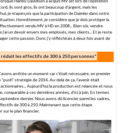
à lorsque Harley-Davidson a acquis MV (et lors de l'opération
ccord, ils sont gros, ils ont beaucoup d'argent, mais les
ui, je m'aperçois que la participation de Daimler dans notre
situation. Honnêtement, je considère que je dois protéger la
ffectivement vendu MV à HD en 2008... Bien sûr, vendre
que j'ai un devoir envers mes employés, mes clients... Et je reste
ager cette passion. Donc j'y réfléchirais à deux fois avant de
réduit les effectifs de 300 à 250 personnes"
l'avons arrêtée un moment car c'était nécessaire, en premier
 "push" stratégie de 2014. Au-delà de ça, l'avenir était
 actionnaires... Aujourd'hui la production est relancée et nous
, comparable à ces dernières années, d'ici à juin. En termes
septembre dernier. Nous avons dû licencier parmi les cadres,
effectifs de 300 à 250. Maintenant que cette étape
r sur le plan financier.