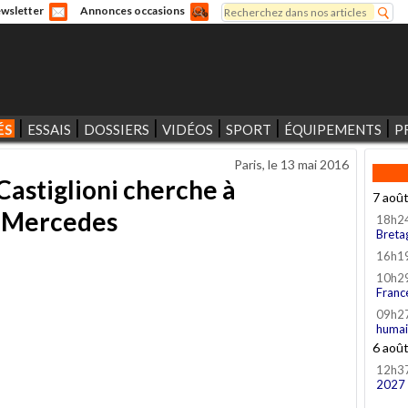
Rechercher
wsletter
Annonces occasions
Formulaire de recherche
ÉS
ESSAIS
DOSSIERS
VIDÉOS
SPORT
ÉQUIPEMENTS
P
Paris, le
13 mai 2016
Castiglioni cherche à
7 aoû
e Mercedes
18h2
Breta
16h1
10h2
Franc
09h2
humai
6 aoû
12h3
2027