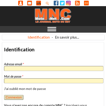
Identification
-
En savoir plus...
Identification
Adresse email
*
Mot de passe
*
J'ai oublié mon mot de passe
Vous n'avez pas encore de compte MNC ?
inscrivez-vous