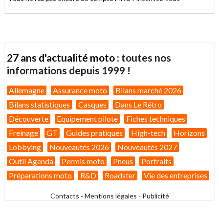
27 ans d'actualité moto :
toutes nos
informations depuis 1999 !
Allemagne
Assurance moto
Bilans marché 2026
Bilans statistiques
Casques
Dans Le Rétro
Découverte
Equipement pilote
Fiches techniques
Freinage
GT
Guides pratiques
High-tech
Horizons
Lobbying
Nouveautés 2026
Nouveautés 2027
Outil Agenda
Permis moto
Pneus
Portraits
Préparations moto
R&D
Roadster
Vie des entreprises
Contacts
-
Mentions légales
-
Publicité