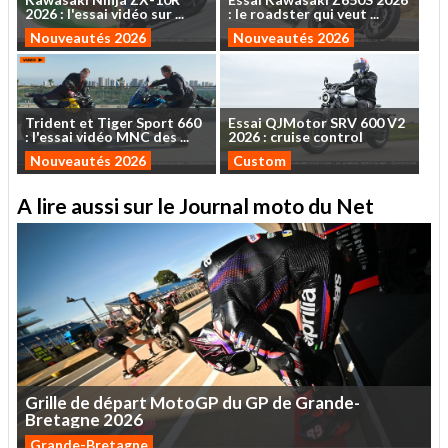
2026
:
l'essai
vidéo
sur
...
:
le
roadster
qui
veut
...
Nouveautés 2026
Nouveautés 2026
Trident
et
Tiger
Sport
660
Essai
QJMotor
SRV
600
V2
:
l'essai
vidéo
MNC
des
...
2026
:
cruise
control
Nouveautés 2026
Custom
A lire aussi sur le Journal moto du Net
Grille
de
départ
MotoGP
du
GP
de
Grande-
Bretagne
2026
Grande-Bretagne