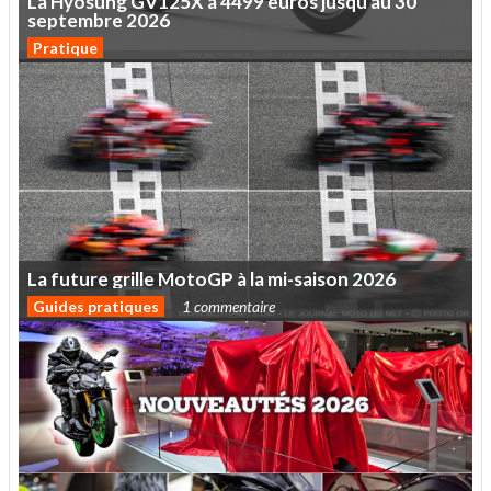
La
Hyosung
GV125X
à
4499
euros
jusqu'au
30
septembre
2026
Pratique
La
future
grille
MotoGP
à
la
mi-saison
2026
Guides pratiques
1 commentaire