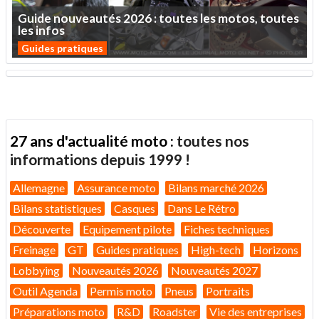
Guide
nouveautés
2026
:
toutes
les
motos,
toutes
les
infos
Guides pratiques
27 ans d'actualité moto :
toutes nos
informations depuis 1999 !
Allemagne
Assurance moto
Bilans marché 2026
Bilans statistiques
Casques
Dans Le Rétro
Découverte
Equipement pilote
Fiches techniques
Freinage
GT
Guides pratiques
High-tech
Horizons
Lobbying
Nouveautés 2026
Nouveautés 2027
Outil Agenda
Permis moto
Pneus
Portraits
Préparations moto
R&D
Roadster
Vie des entreprises