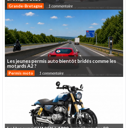
Grande-Bretagne
1 commentaire
Les
jeunes
permis
auto
bientôt
bridés
comme
les
motards
A2
?
Permis moto
1 commentaire