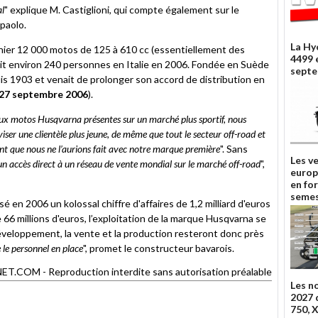
al
" explique M. Castiglioni, qui compte également sur le
paolo.
La Hy
rnier 12 000 motos de 125 à 610 cc (essentiellement des
4499 
ait environ 240 personnes en Italie en 2006. Fondée en Suède
septe
 1903 et venait de prolonger son accord de distribution en
27 septembre 2006
).
ux motos Husqvarna présentes sur un marché plus sportif, nous
r une clientèle plus jeune, de même que tout le secteur off-road et
nt que nous ne l’aurions fait avec notre marque première
". Sans
Les v
un accès direct à un réseau de vente mondial sur le marché off-road
",
europ
en fo
semes
é en 2006 un kolossal chiffre d'affaires de 1,2 milliard d'euros
66 millions d'euros, l’exploitation de la marque Husqvarna se
développement, la vente et la production resteront donc près
le personnel en place
", promet le constructeur bavarois.
COM - Reproduction interdite sans autorisation préalable
Les n
2027 
750, 