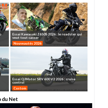
o
Essai
Kawasaki
Z650S
2026
:
le
roadster
qui
veut
tout
casser
Nouveautés 2026
Essai
QJMotor
SRV
600
V2
2026
:
cruise
control
Custom
to du Net