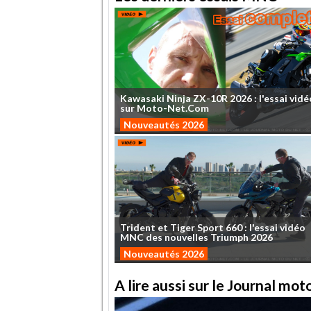
Kawasaki
Ninja
ZX-10R
2026
:
l'essai
vidé
sur
Moto-Net.Com
Nouveautés 2026
Trident
et
Tiger
Sport
660
:
l'essai
vidéo
MNC
des
nouvelles
Triumph
2026
Nouveautés 2026
A lire aussi sur le Journal mo