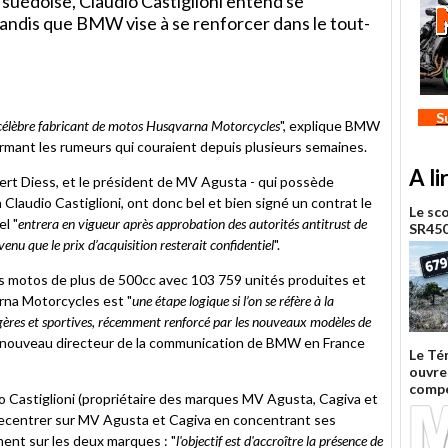
suédoise, Claudio Castiglioni entend se
andis que BMW vise à se renforcer dans le tout-
er
S
 célèbre fabricant de motos Husqvarna Motorcycles
", explique BMW
rmant les rumeurs qui couraient depuis plusieurs semaines.
A li
rt Diess, et le président de MV Agusta - qui possède
en Claudio Castiglioni, ont donc bel et bien signé un contrat le
Le sc
el "
entrera en vigueur après approbation des autorités antitrust de
SR450
enu que le prix d’acquisition resterait confidentiel
".
 motos de plus de 500cc avec 103 759 unités produites et
arna Motorcycles est "
une étape logique si l’on se réfère à la
ères et sportives, récemment renforcé par les nouveaux modèles de
le nouveau directeur de la communication de BMW en France
Le Té
ouvre 
compé
dio Castiglioni (propriétaire des marques MV Agusta, Cagiva et
 recentrer sur MV Agusta et Cagiva en concentrant ses
nt sur les deux marques : "
l'objectif est d'accroître la présence de