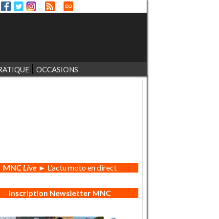
RATIQUE
OCCASIONS
MNC
Live
► L'actu moto en direct
Inscription Newsletter MNC