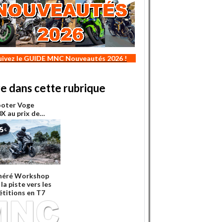
uivez le GUIDE MNC Nouveautés 2026 !
re dans cette rubrique
ooter Voge
X au prix de…
néré Workshop
la piste vers les
titions en T7