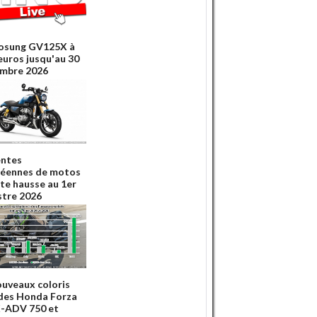
osung GV125X à
euros jusqu'au 30
mbre 2026
entes
éennes de motos
rte hausse au 1er
tre 2026
ouveaux coloris
des Honda Forza
X-ADV 750 et