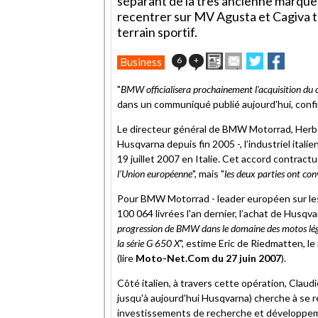
séparant de la très ancienne marque 
recentrer sur MV Agusta et Cagiva t
terrain sportif.
Imprimer
Envoyer
Partager
Partag
6
+
Business
cet
sur
sur
article
Twitter
Facebook
"
BMW officialisera prochainement l’acquisition du
à
dans un communiqué publié aujourd'hui, confi
un
ami
Le directeur général de BMW Motorrad, Herbe
Husqvarna depuis fin 2005 -, l’industriel itali
19 juillet 2007 en Italie. Cet accord contractu
l’Union européenne
", mais "
les deux parties ont conv
Pour BMW Motorrad - leader européen sur les
100 064 livrées l'an dernier, l’achat de Husqv
progression de BMW dans le domaine des motos lég
la série G 650 X
", estime Eric de Riedmatten, 
(lire
Moto-Net.Com du 27 juin 2007
).
Côté italien, à travers cette opération, Clau
jusqu'à aujourd'hui Husqvarna) cherche à se
investissements de recherche et développeme