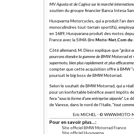
MV Agusta et de Cagiva sur le marché internation
soutien du groupe financier Banca Intesa San
Husqvarna Motorcycles, qui a produit l'an de
monocylindres tout-terrain sportifs), employ
en 1689, Husqvarana produit des motos depuis
France avec la SIMA (lire
Moto-Net.Com du 
Côté allemand, M. Diess explique que "
grâce a
pourrons étendre la gamme de BMW Motorrad et vise
supermoto, bien plus rapidement et plus efficaceme
compter que cette acquisition offre à BMW "
poursuit le big boss de BMW Motorrad.
Selon le souhait de BMW Motorrad, qui a réalis
pour un konfortable bénéfice avant impôts de 
fera "
sous la forme d’une entreprise séparée
". Le 
de Varese, dans le nord de l’Italie, "
tout comme 
Eric MICHEL - © WWW.MOTO-NET.
Pour en savoir plus...:
Site officiel BMW Motorrad France
Site officiel Husqvarna