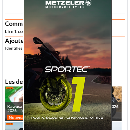
.
Commentaires
Lire 1 commentaire lecteur sur cet article
Ajouter un commentaire
Identifiez-vous
pour publier un commentaire.
.
Les derniers essais MNC
Kawasaki
Ninja
ZX-10R
Essai
Kawasaki
Z650S
2026
2026
:
l'essai
vidéo
sur
...
:
le
roadster
qui
veut
...
Nouveautés 2026
Nouveautés 2026