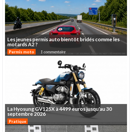
Les
jeunes
permis
auto
bientôt
bridés
comme
les
motards
A2
?
Permis moto
1 commentaire
La
Hyosung
GV125X
à
4499
euros
jusqu'au
30
septembre
2026
Pratique