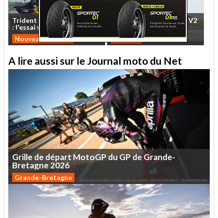
Trident
et
Tiger
Sport
660
Essai
QJMotor
SRV
600
V2
:
l'essai
vidéo
MNC
des
...
2026
:
cruise
control
Nouveautés 2026
Custom
A lire aussi sur le Journal moto du Net
Grille
de
départ
MotoGP
du
GP
de
Grande-
Bretagne
2026
Grande-Bretagne