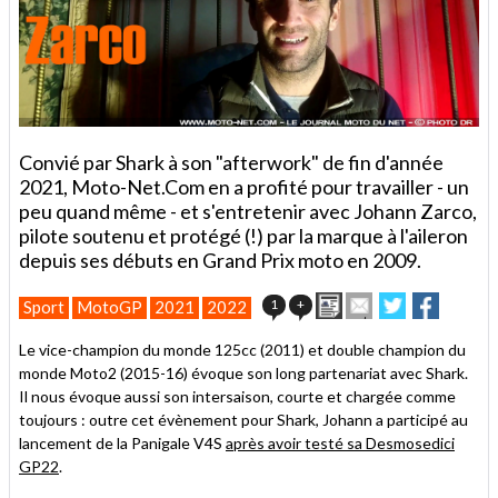
Convié par Shark à son "afterwork" de fin d'année
2021, Moto-Net.Com en a profité pour travailler - un
peu quand même - et s'entretenir avec Johann Zarco,
pilote soutenu et protégé (!) par la marque à l'aileron
depuis ses débuts en Grand Prix moto en 2009.
Imprimer
Envoyer
Partager
Partage
1
+
Sport
MotoGP
2021
2022
cet
sur
sur
article
Twitter
Facebook
Le vice-champion du monde 125cc (2011) et double champion du
à
monde Moto2 (2015-16) évoque son long partenariat avec Shark.
un
Il nous évoque aussi son intersaison, courte et chargée comme
ami
toujours : outre cet évènement pour Shark, Johann a participé au
lancement de la Panigale V4S
après avoir testé sa Desmosedici
GP22
.