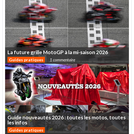
La
future
grille
MotoGP
à
la
mi-saison
2026
Guides pratiques
1 commentaire
Guide
nouveautés
2026
:
toutes
les
motos,
toutes
les
infos
Guides pratiques