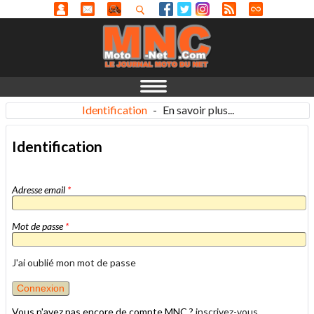
Identification
-
En savoir plus...
Identification
Adresse email
*
Mot de passe
*
J'ai oublié mon mot de passe
Vous n'avez pas encore de compte MNC ?
inscrivez-vous