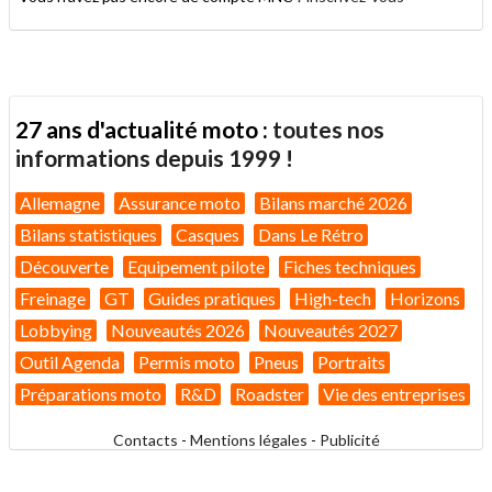
27 ans d'actualité moto :
toutes nos
informations depuis 1999 !
Allemagne
Assurance moto
Bilans marché 2026
Bilans statistiques
Casques
Dans Le Rétro
Découverte
Equipement pilote
Fiches techniques
Freinage
GT
Guides pratiques
High-tech
Horizons
Lobbying
Nouveautés 2026
Nouveautés 2027
Outil Agenda
Permis moto
Pneus
Portraits
Préparations moto
R&D
Roadster
Vie des entreprises
Contacts
-
Mentions légales
-
Publicité