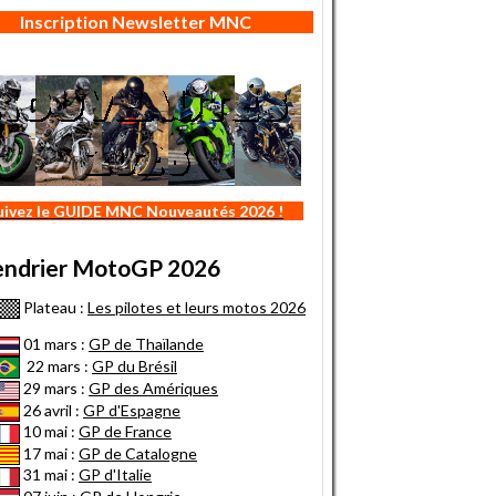
Inscription Newsletter MNC
uivez le GUIDE MNC Nouveautés 2026 !
endrier MotoGP 2026
Plateau :
Les pilotes et leurs motos 2026
01 mars :
GP de Thaïlande
22 mars :
GP du Brésil
29 mars :
GP des Amériques
26 avril :
GP d'Espagne
10 mai :
GP de France
17 mai :
GP de Catalogne
31 mai :
GP d'Italie