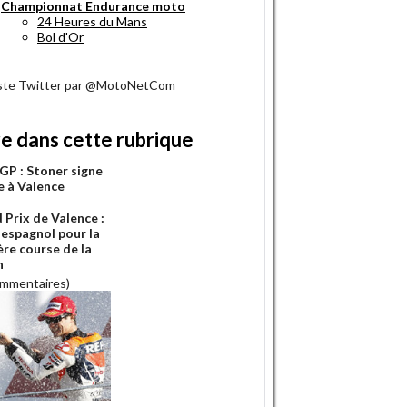
Championnat Endurance moto
24 Heures du Mans
Bol d'Or
iste Twitter par @MotoNetCom
re dans cette rubrique
P : Stoner signe
e à Valence
 Prix de Valence :
 espagnol pour la
ère course de la
n
ommentaires)