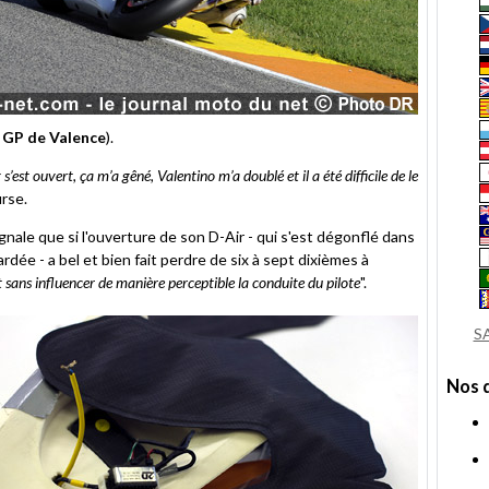
 GP de Valence
).
s’est ouvert, ça m’a gêné, Valentino m’a doublé et il a été difficile de le
urse.
ale que si l'ouverture de son D-Air - qui s'est dégonflé dans
dée - a bel et bien fait perdre de six à sept dixièmes à
 sans influencer de manière perceptible la conduite du pilote
".
S
Nos 