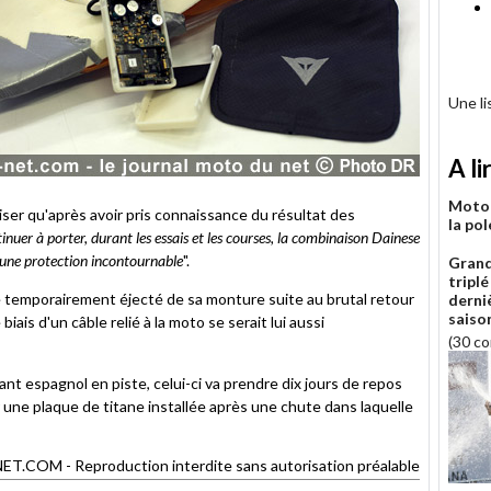
Une l
A li
MotoG
iser qu'après avoir pris connaissance du résultat des
la pol
inuer à porter, durant les essais et les courses, la combinaison Dainese
 une protection incontournable
".
Grand
triplé
e temporairement éjecté de sa monture suite au brutal retour
derni
saiso
iais d'un câble relié à la moto se serait lui aussi
(30 c
ant espagnol en piste, celui-ci va prendre dix jours de repos
r une plaque de titane installée après une chute dans laquelle
OM - Reproduction interdite sans autorisation préalable