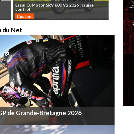
Essai
QJMotor
SRV
600
V2
2026
:
cruise
control
Custom
to du Net
GP
de
Grande-Bretagne
2026