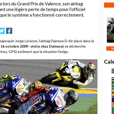
zo lors du Grand Prix de Valence, son airbag
nt une légère perte de temps pour l'officiel
ue le système a fonctionné correctement.
mer
nvoyer
Partager
Partager
sur
sur
e
Twitter
Facebook
majorquin Jorge Lorenzo, l'airbag Dainese D-Air placé dans la
6 octobre 2009 : visite chez Dainese
) se déclenche
S
res, GPS) estiment que la situation l'exige.
Cal