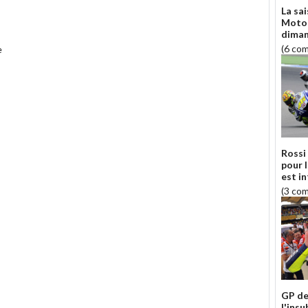
La sa
MotoG
diman
(6 co
e
Rossi
pour 
est in
(3 co
GP de
l'ins