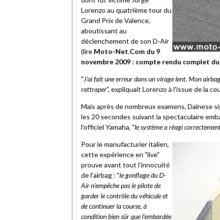
Lorenzo au quatrième tour du
Grand Prix de Valence,
aboutissant au
déclenchement de son D-Air
(lire
Moto-Net.Com du 9
novembre 2009 : compte rendu complet du
"
J’ai fait une erreur dans un virage lent. Mon airbag 
rattraper
", expliquait Lorenzo à l'issue de la co
Mais après de nombreux examens, Dainese sign
les 20 secondes suivant la spectaculaire embar
l'officiel Yamaha, "
le système a réagi correctement
Pour le manufacturier italien,
cette expérience en "live"
prouve avant tout l’innocuité
de l'airbag : "
le gonflage du D-
Air n’empêche pas le pilote de
garder le contrôle du véhicule et
de continuer la course, à
condition bien sûr que l’embardée