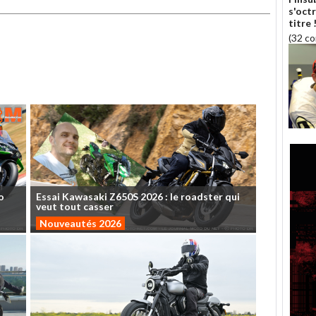
s'oct
titre 
(32 c
o
Essai
Kawasaki
Z650S
2026
:
le
roadster
qui
veut
tout
casser
Nouveautés 2026