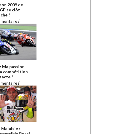
ison 2009 de
P se clôt
che !
mmentaires)
 : Ma passion
la compétition
tacte !
mmentaires)
 Malaisie :
ubmersible Rossi