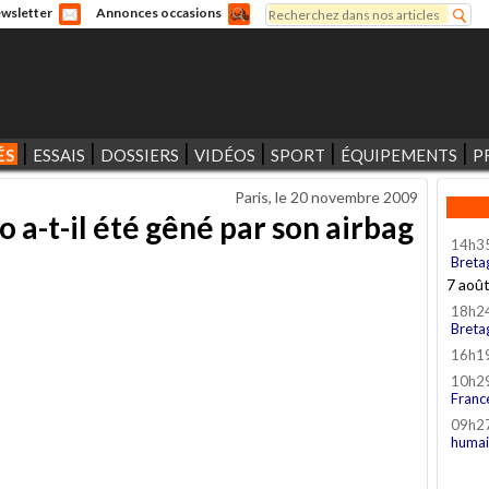
Rechercher
wsletter
Annonces occasions
Formulaire de recherche
ÉS
ESSAIS
DOSSIERS
VIDÉOS
SPORT
ÉQUIPEMENTS
P
Paris, le
20 novembre 2009
 a-t-il été gêné par son airbag
14h3
Breta
7 aoû
18h2
Breta
16h1
10h2
Franc
09h2
humai