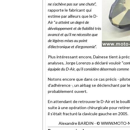
ne s’achève pas sur une chute
",
rapporte le fabricant qui
estime par ailleurs que le D-
Air "
a atteint un degré de
développement et de fiabilité très
avancé et qu’il ne nécessite que
de légères mises au point
d’électronique et d’ergonomie
".
Plus intéressant encore, Dainese tient à préc
analyses, Jorge Lorenzo a déclaré vouloir "
cont
équipée du D-Air, qu’il considère désormais comme
Notons encore que dans ce cas précis - pilot
d'adhérence -, un airbag se déclenchant par le b
probablement ouvert.
En attendant de retrouver le D-Air et le bouill
suite à une opération chirurgicale pour retire
il s’était fracturé la clavicule gauche en 2005.
Alexandre BARDIN - © WWW.MOTO-NET.C