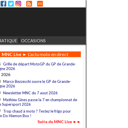
RATIQUE
OCCASIONS
MNC
Live
► L'actu moto en direct
5
Grille de départ MotoGP du GP de Grande-
gne 2026
t 2026
4
Marco Bezzecchi ouvre le GP de Grande-
gne 2026
9
Newsletter MNC du 7 aout 2026
9
Mathieu Gines passe la 7 en championnat de
e Supersport 2026
7
Trop chaud à moto ? Testez le frigo pour
n Do Hiemon Box !
Suite du MNC Live ►►