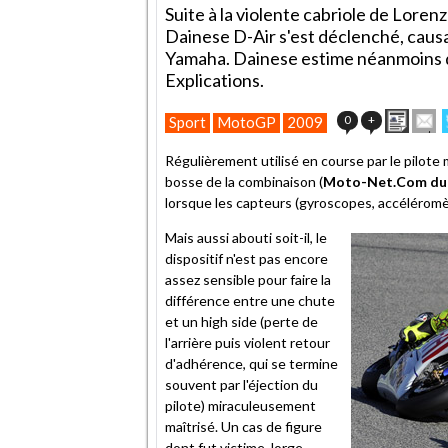
Suite à la violente cabriole de Loren
Dainese D-Air s'est déclenché, causa
Yamaha. Dainese estime néanmoins q
Explications.
Impri
E
0
+
Sport
MotoGP
2009
cet
articl
Régulièrement utilisé en course par le pilote 
à
bosse de la combinaison (
Moto-Net.Com du 1
un
lorsque les capteurs (gyroscopes, accéléromèt
ami
Mais aussi abouti soit-il, le
dispositif n'est pas encore
assez sensible pour faire la
différence entre une chute
et un high side (perte de
l'arrière puis violent retour
d'adhérence, qui se termine
souvent par l'éjection du
pilote) miraculeusement
maîtrisé. Un cas de figure
dont fut victime Jorge