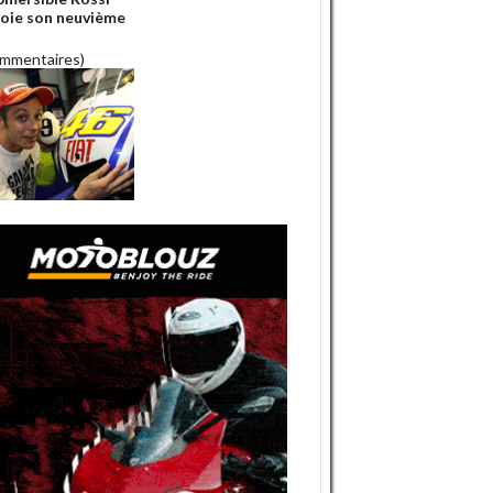
roie son neuvième
!
ommentaires)