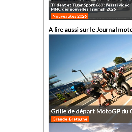
Trident
et
Tiger
Sport
660
:
l'essai
vidéo
MNC
des
nouvelles
Triumph
2026
Nouveautés 2026
A lire aussi sur le Journal mo
Grille
de
départ
MotoGP
du
Grande-Bretagne