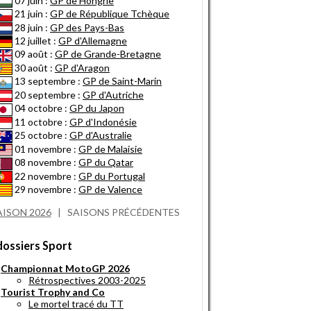
07 juin :
GP de Hongrie
21 juin :
GP de République Tchèque
28 juin :
GP des Pays-Bas
12 juillet :
GP d'Allemagne
09 août :
GP de Grande-Bretagne
30 août :
GP d'Aragon
13 septembre :
GP de Saint-Marin
20 septembre :
GP d'Autriche
04 octobre :
GP du Japon
11 octobre :
GP d'Indonésie
25 octobre :
GP d'Australie
01 novembre :
GP de Malaisie
08 novembre :
GP du Qatar
22 novembre :
GP du Portugal
29 novembre :
GP de Valence
AISON 2026
|
SAISONS PRÉCÉDENTES
dossiers Sport
Championnat MotoGP 2026
Rétrospectives 2003-2025
Tourist Trophy and Co
Le mortel tracé du TT