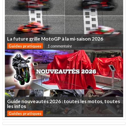
La
future
grille
MotoGP
à
la
mi-saison
2026
Guides pratiques
1 commentaire
Guide
nouveautés
2026
:
toutes
les
motos,
toutes
les
infos
Guides pratiques