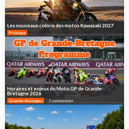
Les
nouveaux
coloris
des
motos
Kawasaki
2027
Pratique
Horaires
et
enjeux
du
Moto
GP
de
Grande-
Bretagne
2026
Grande-Bretagne
1 commentaire