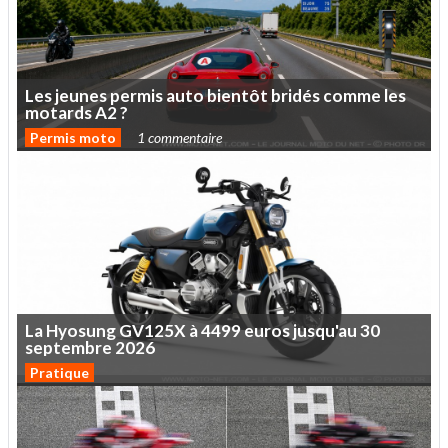
Les
jeunes
permis
auto
bientôt
bridés
comme
les
motards
A2
?
Permis moto
1 commentaire
La
Hyosung
GV125X
à
4499
euros
jusqu'au
30
septembre
2026
Pratique