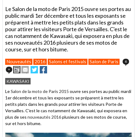
Le Salon de la moto de Paris 2015 ouvre ses portes au
public mardi 1er décembre et tous les exposants se
préparent à mettre les petits plats dans les grands
pour attirer les visiteurs Porte de Versailles. C'est le
cas notamment de Kawasaki, qui exposera en plus de
ses nouveautés 2016 plusieurs de ses motos de
course, sur et hors bitume.
Nouveautés
2016
Salons et festivals
Salon de Paris
6
Imprimer
Envoyer
Partager
Partager
+
cet
sur
sur
article
Twitter
Facebook
KAWASAKI
à
un
Le
Salon de la moto de Paris 2015
ouvre ses portes au public mardi
ami
1er décembre et tous les exposants se préparent à mettre les
petits plats dans les grands pour attirer les visiteurs Porte de
Versailles. C'est le cas notamment de Kawasaki, qui exposera en
plus de ses
nouveautés 2016
plusieurs de ses motos de course,
sur et hors bitume.