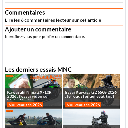
Commentaires
Lire les 6 commentaires lecteur sur cet article
Ajouter un commentaire
Identifiez-vous
pour publier un commentaire.
.
Les derniers essais MNC
Kawasaki
Ninja
ZX-10R
Essai
Kawasaki
Z650S
2026
2026
:
l'essai
vidéo
sur
:
le
roadster
qui
veut
tout
Moto-Net.Com
...
Nouveautés 2026
Nouveautés 2026