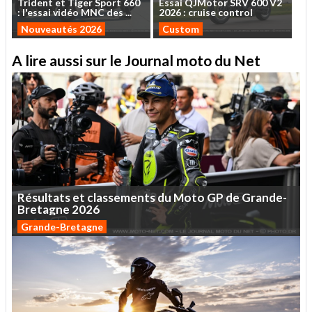
Trident
et
Tiger
Sport
660
Essai
QJMotor
SRV
600
V2
:
l'essai
vidéo
MNC
des
...
2026
:
cruise
control
Nouveautés 2026
Custom
A lire aussi sur le Journal moto du Net
Résultats
et
classements
du
Moto
GP
de
Grande-
Bretagne
2026
Grande-Bretagne