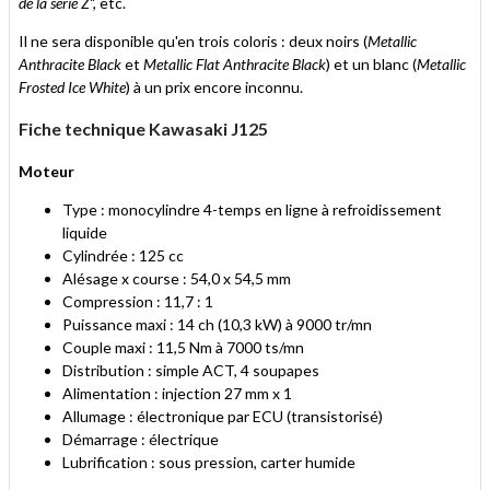
de la série Z
", etc.
Il ne sera disponible qu'en trois coloris : deux noirs (
Metallic
Anthracite Black
et
Metallic Flat Anthracite Black
) et un blanc (
Metallic
Frosted Ice White
) à un prix encore inconnu.
Fiche technique Kawasaki J125
Moteur
Type : monocylindre 4-temps en ligne à refroidissement
liquide
Cylindrée : 125 cc
Alésage x course : 54,0 x 54,5 mm
Compression : 11,7 : 1
Puissance maxi : 14 ch (10,3 kW) à 9000 tr/mn
Couple maxi : 11,5 Nm à 7000 ts/mn
Distribution : simple ACT, 4 soupapes
Alimentation : injection 27 mm x 1
Allumage : électronique par ECU (transistorisé)
Démarrage : électrique
Lubrification : sous pression, carter humide