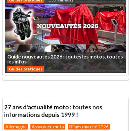
Guide
nouveautés
2026
:
toutes
les
motos,
toutes
les
infos
Guides pratiques
27 ans d'actualité moto :
toutes nos
informations depuis 1999 !
Allemagne
Assurance moto
Bilans marché 2026