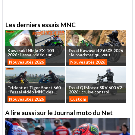
.
Les derniers essais MNC
Kawasaki
Ninja
ZX-10R
Essai
Kawasaki
Z650S
2026
2026
:
l'essai
vidéo
sur
...
:
le
roadster
qui
veut
...
Nouveautés 2026
Nouveautés 2026
Trident
et
Tiger
Sport
660
Essai
QJMotor
SRV
600
V2
:
l'essai
vidéo
MNC
des
...
2026
:
cruise
control
Nouveautés 2026
Custom
A lire aussi sur le Journal moto du Net