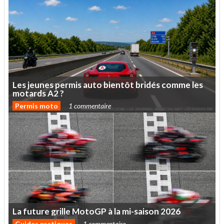
Les
jeunes
permis
auto
bientôt
bridés
comme
les
motards
A2
?
Permis moto
1 commentaire
La
future
grille
MotoGP
à
la
mi-saison
2026
Guides pratiques
1 commentaire