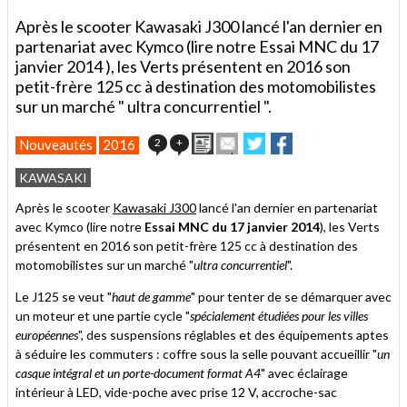
Après le scooter Kawasaki J300 lancé l'an dernier en
partenariat avec Kymco (lire notre Essai MNC du 17
janvier 2014 ), les Verts présentent en 2016 son
petit-frère 125 cc à destination des motomobilistes
sur un marché " ultra concurrentiel ".
Imprimer
Envoyer
Partager
Partager
2
+
Nouveautés
2016
cet
sur
sur
article
Twitter
Facebook
KAWASAKI
à
un
Après le scooter
Kawasaki J300
lancé l'an dernier en partenariat
ami
avec Kymco (lire notre
Essai MNC du 17 janvier 2014
), les Verts
présentent en 2016 son petit-frère 125 cc à destination des
motomobilistes sur un marché "
ultra concurrentiel
".
Le J125 se veut "
haut de gamme
" pour tenter de se démarquer avec
un moteur et une partie cycle "
spécialement étudiées pour les villes
européennes
", des suspensions réglables et des équipements aptes
à séduire les commuters : coffre sous la selle pouvant accueillir "
un
casque intégral et un porte-document format A4
" avec éclairage
intérieur à LED, vide-poche avec prise 12 V, accroche-sac