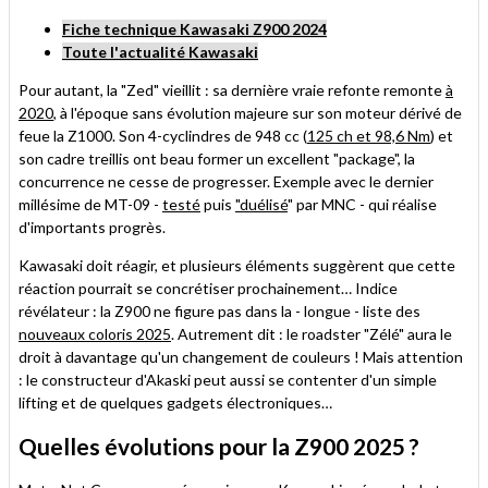
Fiche technique Kawasaki Z900 2024
Toute l'actualité Kawasaki
Pour autant, la "Zed" vieillit : sa dernière vraie refonte remonte
à
2020
, à l'époque sans évolution majeure sur son moteur dérivé de
feue la Z1000. Son 4-cyclindres de 948 cc (
125 ch et 98,6 Nm
) et
son cadre treillis ont beau former un excellent "package", la
concurrence ne cesse de progresser. Exemple avec le dernier
millésime de MT-09 -
testé
puis
"duélisé
" par MNC - qui réalise
d'importants progrès.
Kawasaki doit réagir, et plusieurs éléments suggèrent que cette
réaction pourrait se concrétiser prochainement… Indice
révélateur : la Z900 ne figure pas dans la - longue - liste des
nouveaux coloris 2025
. Autrement dit : le roadster "Zélé" aura le
droit à davantage qu'un changement de couleurs ! Mais attention
: le constructeur d'Akaski peut aussi se contenter d'un simple
lifting et de quelques gadgets électroniques…
Quelles évolutions pour la Z900 2025 ?