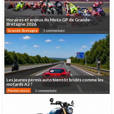
Horaires
et
enjeux
du
Moto
GP
de
Grande-
Bretagne
2026
Grande-Bretagne
1 commentaire
Les
jeunes
permis
auto
bientôt
bridés
comme
les
motards
A2
?
Permis moto
1 commentaire