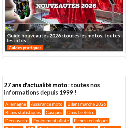
Guide
nouveautés
2026
:
toutes
les
motos,
toutes
les
infos
Guides pratiques
27 ans d'actualité moto :
toutes nos
informations depuis 1999 !
Allemagne
Assurance moto
Bilans marché 2026
Bilans statistiques
Casques
Dans Le Rétro
Découverte
Equipement pilote
Fiches techniques