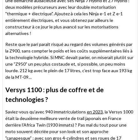
une démarche audacieuse avec ses Ninja 7 Hybrid et Z7 Hybrid :
deux modèles précurseurs avec leur double motorisation
"thermique + électrique". Ajoutez à cela les Ninja e-1 et Z e-1
entièrement électriques, et vous obtenez par ailleurs le
constructeur à ce jour le plus avancé sur les motorisations
alternatives !
Reste que le pari paraît risqué au regard des volumes générés par
la Z900, sans compter le poids et les coûts supplémentaires liés à
la technologie hybride. Si MNC devait parier, on miserait plutôt sur
une "Z950" un peu plus costaude et, si possible, un peu moins
lourde. 212 kg avec le plein de 17 litres, c'est trop face aux 193 kg
de la MT-09…
Versys 1100 : plus de coffre et de
technologies ?
Saviez-vous qu'avec 940 immatriculations
en 2023
, la Versys 1000
était la deuxième meilleure vente de trail japonais en France
derrière l'Africa Twin (1930 immats) ? Pas mal du tout pour une
moto souvent décriée pour son look et son approche
"canapesque" : avec son gros 4-cylindres et ses roues de 17