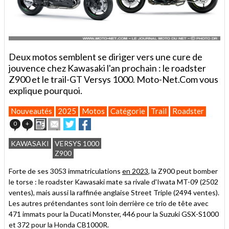
Deux motos semblent se diriger vers une cure de
jouvence chez Kawasaki l'an prochain : le roadster
Z900 et le trail-GT Versys 1000. Moto-Net.Com vous
explique pourquoi.
Nouveautés
2025
Motos
Catégorie
Trail
Roadster
Imprimer
Envoyer
Partager
Partager
0
+
cet
sur
sur
article
Twitter
Facebook
KAWASAKI
VERSYS 1000
à
Z900
un
ami
Forte de ses 3053 immatriculations
en 2023
, la Z900 peut bomber
le torse : le roadster Kawasaki mate sa rivale d'Iwata MT-09 (2502
ventes), mais aussi la raffinée anglaise Street Triple (2494 ventes).
Les autres prétendantes sont loin derrière ce trio de tête avec
471 immats pour la Ducati Monster, 446 pour la Suzuki GSX-S1000
et 372 pour la Honda CB1000R.