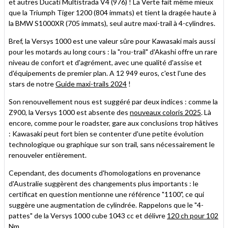
et autres Ducati Multistrada V4 (976) ! La Verte fait même mieux
que la Triumph Tiger 1200 (804 immats) et tient la dragée haute à
la BMW S1000XR (705 immats), seul autre maxi-trail à 4-cylindres.
Bref, la Versys 1000 est une valeur sûre pour Kawasaki mais aussi
pour les motards au long cours : la "rou-trail" d'Akashi offre un rare
niveau de confort et d'agrément, avec une qualité d'assise et
d'équipements de premier plan. A 12 949 euros, c'est l'une des
stars de notre
Guide maxi-trails 2024
!
Son renouvellement nous est suggéré par deux indices : comme la
Z900, la Versys 1000 est absente des
nouveaux coloris 2025
. Là
encore, comme pour le roadster, gare aux conclusions trop hâtives
: Kawasaki peut fort bien se contenter d'une petite évolution
technologique ou graphique sur son trail, sans nécessairement le
renouveler entièrement.
Cependant, des documents d'homologations en provenance
d'Australie suggèrent des changements plus importants : le
certificat en question mentionne une référence "1100", ce qui
suggère une augmentation de cylindrée. Rappelons que le "4-
pattes" de la Versys 1000 cube 1043 cc et délivre
120 ch pour 102
Nm
.