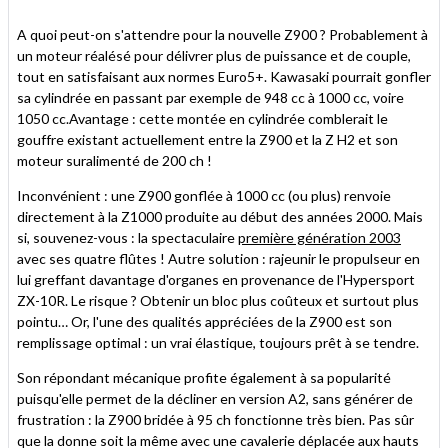
A quoi peut-on s'attendre pour la nouvelle Z900 ? Probablement à
un moteur réalésé pour délivrer plus de puissance et de couple,
tout en satisfaisant aux normes Euro5+. Kawasaki pourrait gonfler
sa cylindrée en passant par exemple de 948 cc à 1000 cc, voire
1050 cc.Avantage : cette montée en cylindrée comblerait le
gouffre existant actuellement entre la Z900 et la Z H2 et son
moteur suralimenté de 200 ch !
Inconvénient : une Z900 gonflée à 1000 cc (ou plus) renvoie
directement à la Z1000 produite au début des années 2000. Mais
si, souvenez-vous : la spectaculaire
première génération 2003
avec ses quatre flûtes ! Autre solution : rajeunir le propulseur en
lui greffant davantage d'organes en provenance de l'Hypersport
ZX-10R. Le risque ? Obtenir un bloc plus coûteux et surtout plus
pointu… Or, l'une des qualités appréciées de la Z900 est son
remplissage optimal : un vrai élastique, toujours prêt à se tendre.
Son répondant mécanique profite également à sa popularité
puisqu'elle permet de la décliner en version A2, sans générer de
frustration : la Z900 bridée à 95 ch fonctionne très bien. Pas sûr
que la donne soit la même avec une cavalerie déplacée aux hauts