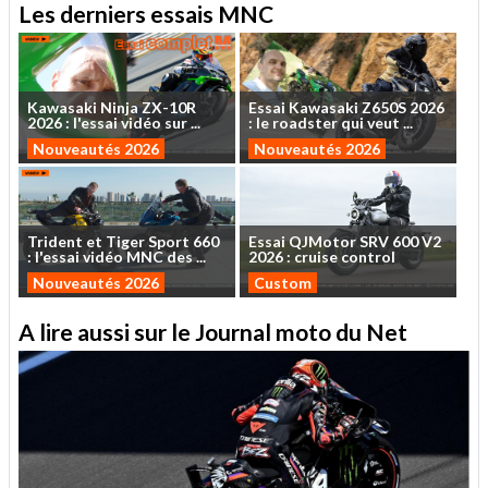
Les derniers essais MNC
Kawasaki
Ninja
ZX-10R
Essai
Kawasaki
Z650S
2026
2026
:
l'essai
vidéo
sur
...
:
le
roadster
qui
veut
...
Nouveautés 2026
Nouveautés 2026
Trident
et
Tiger
Sport
660
Essai
QJMotor
SRV
600
V2
:
l'essai
vidéo
MNC
des
...
2026
:
cruise
control
Nouveautés 2026
Custom
A lire aussi sur le Journal moto du Net