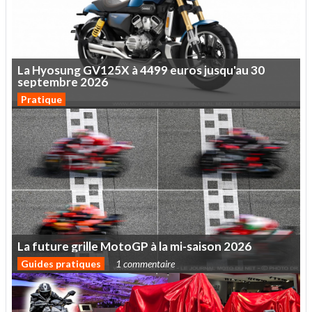
La
Hyosung
GV125X
à
4499
euros
jusqu'au
30
septembre
2026
Pratique
La
future
grille
MotoGP
à
la
mi-saison
2026
Guides pratiques
1 commentaire