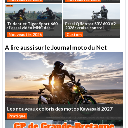
Trident
et
Tiger
Sport
660
Essai
QJMotor
SRV
600
V2
:
l'essai
vidéo
MNC
des
...
2026
:
cruise
control
Nouveautés 2026
Custom
A lire aussi sur le Journal moto du Net
Les
nouveaux
coloris
des
motos
Kawasaki
2027
Pratique