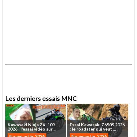
.
.
Les derniers essais MNC
Kawasaki
Ninja
ZX-10R
Essai
Kawasaki
Z650S
2026
2026
:
l'essai
vidéo
sur
...
:
le
roadster
qui
veut
...
Nouveautés 2026
Nouveautés 2026