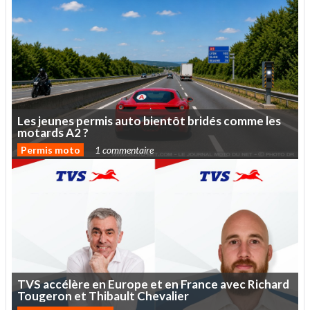
Les
jeunes
permis
auto
bientôt
bridés
comme
les
motards
A2
?
Permis moto
1 commentaire
TVS
accélère
en
Europe
et
en
France
avec
Richard
Tougeron
et
Thibault
Chevalier