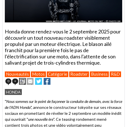
Honda donne rendez-vous le 2 septembre 2025 pour
découvrir un tout nouveau roadster visiblement
propulsé par un moteur électrique. Le blason ailé
franchit pour la première fois le pas de
l'électrification sur une moto, dans l'attente de son
salivant projet de trois-cylindres thermique.
Nouveautés
Motos
Catégorie
Roadster
Business
R&D
Imprimer
Envoyer
Partager
Partager
0
+
cet
sur
sur
article
Twitter
Facebook
HONDA
à
un
"
Nous sommes sur le point de façonner la conduite de demain, avec la force
ami
de l’ADN Honda
", annonce le constructeur tokyoïte sur ses réseaux
sociaux en promettant de révéler le 2 septembre un modèle inédit
qui ouvrirait "
une nouvelle ère
". Ce teasing rondement mené
contient trois photos et une vidéo volontairement peu