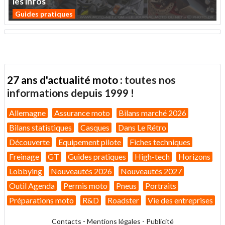
les
infos
Guides pratiques
27 ans d'actualité moto :
toutes nos
informations depuis 1999 !
Allemagne
Assurance moto
Bilans marché 2026
Bilans statistiques
Casques
Dans Le Rétro
Découverte
Equipement pilote
Fiches techniques
Freinage
GT
Guides pratiques
High-tech
Horizons
Lobbying
Nouveautés 2026
Nouveautés 2027
Outil Agenda
Permis moto
Pneus
Portraits
Préparations moto
R&D
Roadster
Vie des entreprises
Contacts
-
Mentions légales
-
Publicité