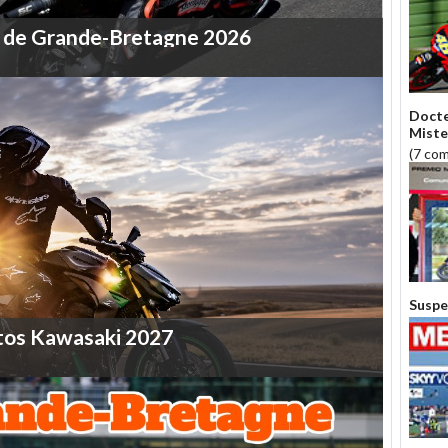
de
Grande-Bretagne
2026
Docte
Miste
(7 co
Suspe
tos
Kawasaki
2027