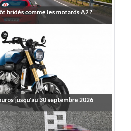
ôt
bridés
comme
les
motards
A2
?
euros
jusqu'au
30
septembre
2026