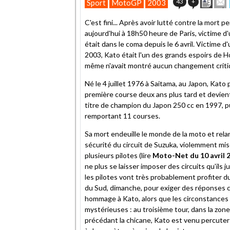
Impr
E
43
+
Sport
MotoGP
2003
cet
artic
C'est fini... Après avoir lutté contre la mort 
à
aujourd'hui à 18h50 heure de Paris, victime d'u
un
était dans le coma depuis le 6 avril. Victime
ami
2003, Kato était l'un des grands espoirs de 
même n'avait montré aucun changement critiq
Né le 4 juillet 1976 à Saitama, au Japon, Kato 
première course deux ans plus tard et devien
titre de champion du Japon 250 cc en 1997, 
remportant 11 courses.
Sa mort endeuille le monde de la moto et relan
sécurité du circuit de Suzuka, violemment mi
plusieurs pilotes (lire
Moto-Net du 10 avril 
ne plus se laisser imposer des circuits qu'ils
les pilotes vont très probablement profiter d
du Sud, dimanche, pour exiger des réponses 
hommage à Kato, alors que les circonstances 
mystérieuses : au troisième tour, dans la zon
précédant la chicane, Kato est venu percuter 