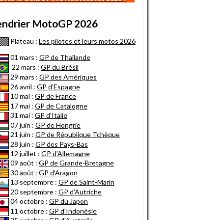
endrier MotoGP 2026
Plateau :
Les pilotes et leurs motos 2026
01 mars :
GP de Thaïlande
22 mars :
GP du Brésil
29 mars :
GP des Amériques
26 avril :
GP d'Espagne
10 mai :
GP de France
17 mai :
GP de Catalogne
31 mai :
GP d'Italie
07 juin :
GP de Hongrie
21 juin :
GP de République Tchèque
28 juin :
GP des Pays-Bas
12 juillet :
GP d'Allemagne
09 août :
GP de Grande-Bretagne
30 août :
GP d'Aragon
13 septembre :
GP de Saint-Marin
20 septembre :
GP d'Autriche
04 octobre :
GP du Japon
11 octobre :
GP d'Indonésie