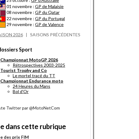
25 octobre :
GP d'Australie
01 novembre :
GP de Malaisie
08 novembre :
GP du Qatar
22 novembre :
GP du Portugal
29 novembre :
GP de Valence
AISON 2026
|
SAISONS PRÉCÉDENTES
dossiers Sport
Championnat MotoGP 2026
Rétrospectives 2003-2025
Tourist Trophy and Co
Le mortel tracé du TT
Championnat Endurance moto
24 Heures du Mans
Bol d'Or
iste Twitter par @MotoNetCom
re dans cette rubrique
e des prix FIM