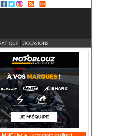
RATIQUE
OCCASIONS
MNC
Live
► L'actu moto en direct