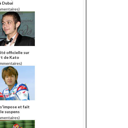
à Dubai
mmentaires)
ité officielle sur
rt de Kato
ommentaires)
s'impose et fait
 le suspens
mmentaires)