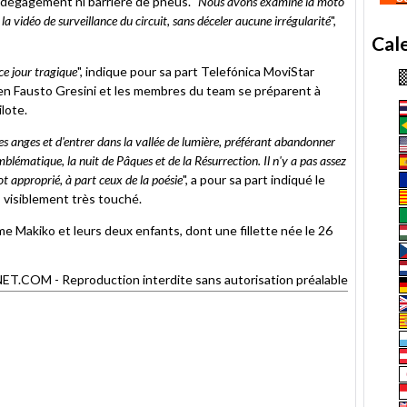
 dégagement ni barrière de pneus. "
Nous avons examiné la moto
la vidéo de surveillance du circuit, sans déceler aucune irrégularité
",
Cal
 ce jour tragique
", indique pour sa part Telefónica MoviStar
n Fausto Gresini et les membres du team se préparent à
lote.
des anges et d'entrer dans la vallée de lumière, préférant abandonner
mblématique, la nuit de Pâques et de la Résurrection. Il n'y a pas assez
t approprié, à part ceux de la poésie
", a pour sa part indiqué le
 visiblement très touché.
me Makiko et leurs deux enfants, dont une fillette née le 26
COM - Reproduction interdite sans autorisation préalable