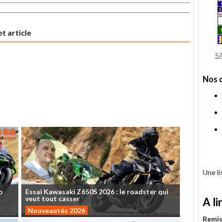
t article
S
Nos 
Une l
o
Essai
Kawasaki
Z650S
2026
:
le
roadster
qui
veut
tout
casser
A li
Nouveautés 2026
Remis