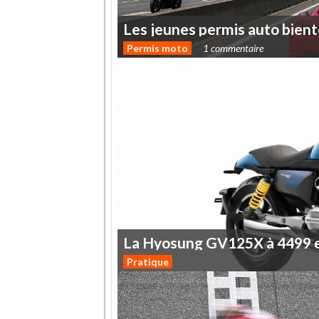
Les
jeunes
permis
auto
bient
Permis moto
1 commentaire
La
Hyosung
GV125X
à
4499
Pratique