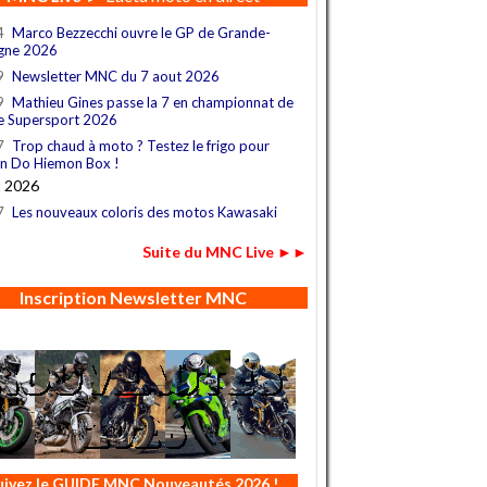
4
Marco Bezzecchi ouvre le GP de Grande-
gne 2026
9
Newsletter MNC du 7 aout 2026
9
Mathieu Gines passe la 7 en championnat de
e Supersport 2026
7
Trop chaud à moto ? Testez le frigo pour
n Do Hiemon Box !
t 2026
7
Les nouveaux coloris des motos Kawasaki
Suite du MNC Live ►►
Inscription Newsletter MNC
uivez le GUIDE MNC Nouveautés 2026 !