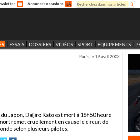
Rechercher
wsletter
Annonces occasions
Formulaire de recherche
ÉS
ESSAIS
DOSSIERS
VIDÉOS
SPORT
ÉQUIPEMENTS
P
Paris, le
19 avril 2003
 du Japon, Daijiro Kato est mort à 18h50 heure
a mort remet cruellement en cause le circuit de
onde selon plusieurs pilotes.