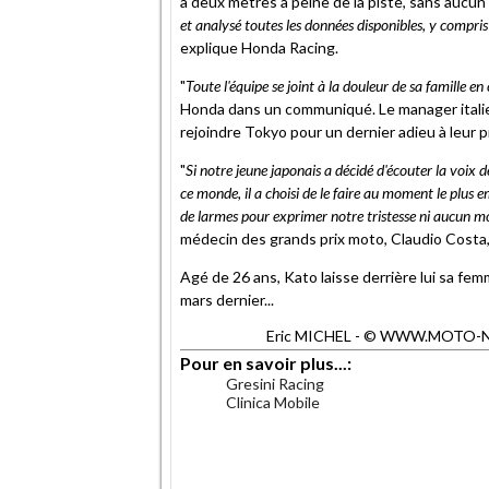
à deux mètres à peine de la piste, sans aucun
et analysé toutes les données disponibles, y compris 
explique Honda Racing.
"
Toute l'équipe se joint à la douleur de sa famille en
Honda dans un communiqué. Le manager italie
rejoindre Tokyo pour un dernier adieu à leur pi
"
Si notre jeune japonais a décidé d'écouter la voix 
ce monde, il a choisi de le faire au moment le plus e
de larmes pour exprimer notre tristesse ni aucun mo
médecin des grands prix moto, Claudio Costa,
Agé de 26 ans, Kato laisse derrière lui sa fem
mars dernier...
Eric MICHEL - © WWW.MOTO-NET.
Pour en savoir plus...:
Gresini Racing
Clinica Mobile
.
.