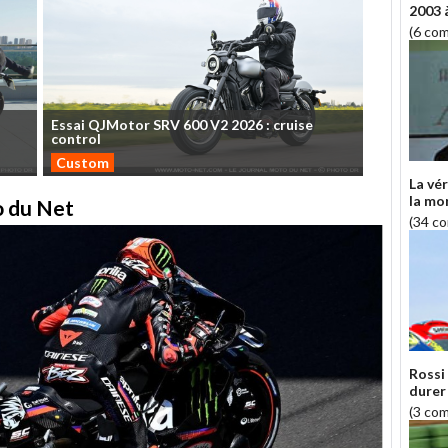
2003 
(6 co
Essai
QJMotor
SRV
600
V2
2026
:
cruise
control
Custom
La vér
la mo
to du Net
(34 c
Rossi 
durer
(3 co