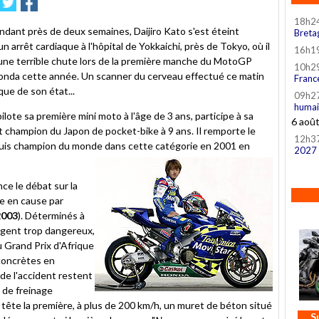
imer
nvoyer
Partager
Partager
sur
sur
18h2
le
Twitter
Facebook
pendant près de deux semaines, Daijiro Kato s'est éteint
Breta
n arrêt cardiaque à l'hôpital de Yokkaichi, près de Tokyo, où il
16h1
 d'une terrible chute lors de la première manche du MotoGP
10h2
Honda cette année. Un scanner du cerveau effectué ce matin
Franc
ue de son état...
09h2
humai
pilote sa première mini moto à l'âge de 3 ans, participe à sa
6 aoû
t champion du Japon de pocket-bike à 9 ans. Il remporte le
12h3
puis champion du monde dans cette catégorie en 2001 en
2027
ce le débat sur la
se en cause par
2003
). Déterminés à
 jugent trop dangereux,
u Grand Prix d'Afrique
concrètes en
de l'accident restent
e de freinage
tête la première, à plus de 200 km/h, un muret de béton situé
S