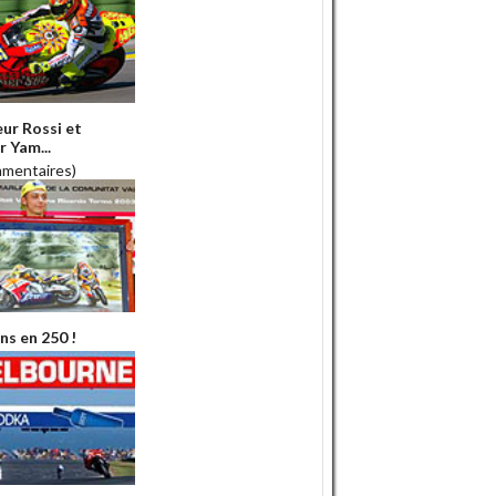
ur Rossi et
r Yam...
mmentaires)
ns en 250 !