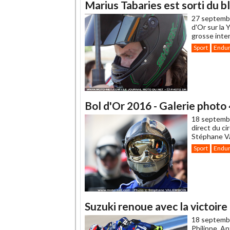
Marius Tabaries est sorti du b
27 septemb
d'Or sur la 
grosse inte
Sport
Endu
Bol d'Or 2016 - Galerie photo 
18 septemb
direct du ci
Stéphane Va
Sport
Endu
Suzuki renoue avec la victoire 
18 septemb
Philippe, A