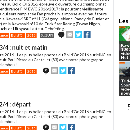
ires au Bol d'Or 2016, épreuve d'ouverture du championnat
endurance FIM EWC 2016/2017 : la pourtant vieillissante
 qui sera remplacée l'an prochain, s'impose avec neuf tours
r la Kawasaki SRC n°11 (Grégory Leblanc, Randy de Puniet et
Les 
) et la Kawasaki n°10 de Trick Star Racing (Erwan Nigon,
hi et Hitoyasu Izutsu). Débriefing.
Envoyer
Partager
Partager
5
rance
Bol d'Or
2016
SUZUKI
cet
sur
sur
article
Twitter
Facebook
Kaw
/4 : nuit et matin
à
10R
un
vidé
re 2016 -
Les plus belles photos du Bol d'Or 2016 sur MNC en
Net
ami
rcuit Paul Ricard au Castellet (83) avec notre photographe
lembois !
Envoyer
Partager
Partager
0
rance
Bol d'Or
2016
cet
sur
sur
article
Twitter
Facebook
Trid
à
Spor
vidé
un
nouv
ami
2/4 : départ
re 2016 -
Les plus belles photos du Bol d'Or 2016 sur MNC en
rcuit Paul Ricard au Castellet (83) avec notre photographe
lembois !
Envoyer
Partager
Partager
0
rance
Bol d'Or
2016