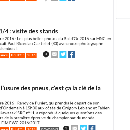
cet
sur
sur
article
Twitter
Facebook
à
un
ami
/4 : visite des stands
re 2016 -
Les plus belles photos du Bol d'Or 2016 sur MNC en
rcuit Paul Ricard au Castellet (83) avec notre photographe
lembois !
Envoyer
Partager
Partager
3
rance
Bol d'Or
2016
cet
sur
sur
article
Twitter
Facebook
à
un
ami
l’usure des pneus, c’est ça la clé de la
re 2016 -
Randy de Puniet, qui prendra le départ de son
 d'Or demain à 15h00 aux côtés de Grégory Leblanc et Fabien
a Kawasaki SRC n°11, a répondu à quelques questions des
rs de la première épreuve du championnat du monde
e FIM EWC 2016/2017.
Envoyer
Partager
Partager
3
rance
Bol d'Or
2016
KAWASAKI