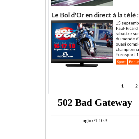
Le Bol d'Or en direct à la tél
15 septemb
Paul-Ricard
rabattre sur
du monde d'
quasi compl
championnat,
Eurosport 1
Sport
Endu
.
1
2
Pages