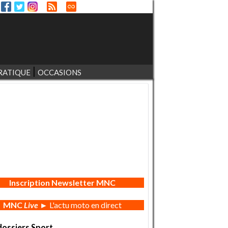
RATIQUE
OCCASIONS
Inscription Newsletter MNC
MNC
Live
► L'actu moto en direct
dossiers Sport