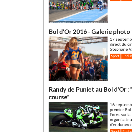
Bol d'Or 2016 - Galerie photo 1
17 septemb
direct du ci
Stéphane Va
Sport
Endu
Randy de Puniet au Bol d'Or : "
course"
16 septemb
premier Bol
Foret sur l
organisateu
d'enduranc
Sport
Endu