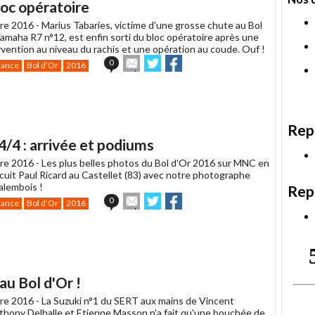
loc opératoire
re 2016 -
Marius Tabaries, victime d'une grosse chute au Bol
Yamaha R7 n°12, est enfin sorti du bloc opératoire après une
rvention au niveau du rachis et une opération au coude. Ouf !
Envoyer
Partager
Partager
0
rance
Bol d'Or
2016
cet
sur
sur
article
Twitter
Facebook
à
un
ami
Rep
4/4 : arrivée et podiums
re 2016 -
Les plus belles photos du Bol d'Or 2016 sur MNC en
rcuit Paul Ricard au Castellet (83) avec notre photographe
lembois !
Rep
Envoyer
Partager
Partager
0
rance
Bol d'Or
2016
cet
sur
sur
article
Twitter
Facebook
à
un
ami
au Bol d'Or !
re 2016 -
La Suzuki n°1 du SERT aux mains de Vincent
nthony Delhalle et Etienne Masson n'a fait qu'une bouchée de