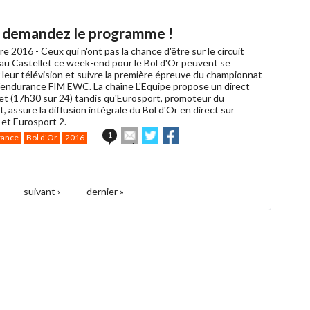
à
un
é : demandez le programme !
ami
re 2016 -
Ceux qui n'ont pas la chance d'être sur le circuit
 au Castellet ce week-end pour le Bol d'Or peuvent se
 leur télévision et suivre la première épreuve du championnat
endurance FIM EWC. La chaîne L'Equipe propose un direct
et (17h30 sur 24) tandis qu'Eurosport, promoteur du
 assure la diffusion intégrale du Bol d'Or en direct sur
 et Eurosport 2.
Envoyer
Partager
Partager
1
rance
Bol d'Or
2016
cet
sur
sur
article
Twitter
Facebook
à
un
suivant ›
dernier »
ami