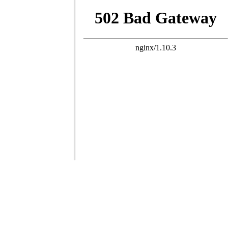
27 ans d'actualité moto :
toute
Allemagne
Assurance moto
Bilans m
Fiches techniques
Freinage
GT
Gui