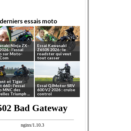
derniers essais moto
asaki
Ninja
ZX-
Essai
Kawasaki
2026
:
l'essai
Z650S
2026
:
le
o
sur
Moto-
roadster
qui
veut
.Com
tout
casser
ent
et
Tiger
t
660
:
l'essai
Essai
QJMotor
SRV
o
MNC
des
600
V2
2026
:
cruise
elles
Triumph
...
control