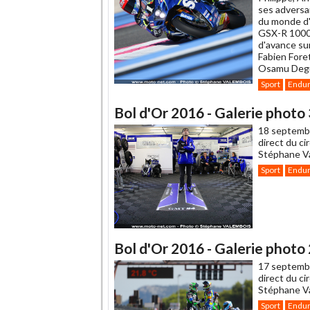
ses adversa
du monde d'
GSX-R 1000,
d'avance su
Fabien Foret
Osamu Deguc
Sport
Endu
Bol d'Or 2016 - Galerie photo 3
18 septemb
direct du ci
Stéphane Va
Sport
Endu
Bol d'Or 2016 - Galerie photo 
17 septemb
direct du ci
Stéphane Va
Sport
Endu