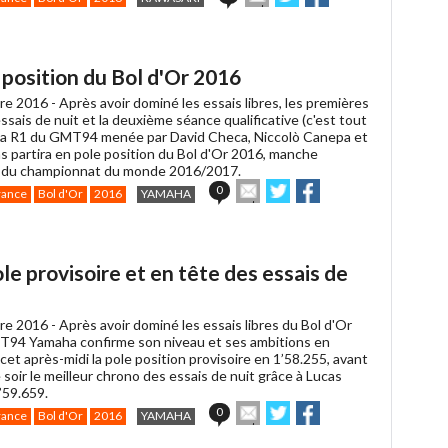
cet
sur
sur
article
Twitter
Facebook
à
un
osition du Bol d'Or 2016
ami
re 2016 -
Après avoir dominé les essais libres, les premières
 essais de nuit et la deuxième séance qualificative (c'est tout
aha R1 du GMT94 menée par David Checa, Niccolò Canepa et
s partira en pole position du Bol d'Or 2016, manche
e du championnat du monde 2016/2017.
Envoyer
Partager
Partager
0
rance
Bol d'Or
2016
YAMAHA
cet
sur
sur
article
Twitter
Facebook
à
un
 provisoire et en tête des essais de
ami
re 2016 -
Après avoir dominé les essais libres du Bol d'Or
T94 Yamaha confirme son niveau et ses ambitions en
et après-midi la pole position provisoire en 1’58.255, avant
 soir le meilleur chrono des essais de nuit grâce à Lucas
’59.659.
Envoyer
Partager
Partager
0
rance
Bol d'Or
2016
YAMAHA
cet
sur
sur
article
Twitter
Facebook