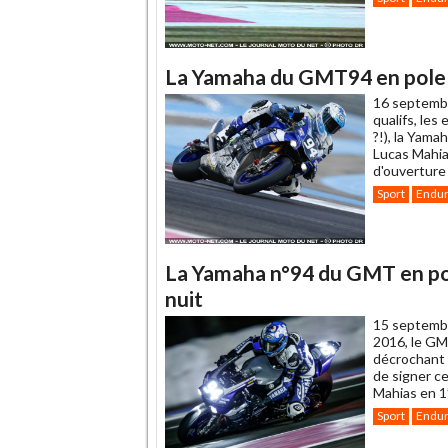
La Yamaha du GMT94 en pole p
16 septemb
qualifs, les
?!), la Yam
Lucas Mahia
d'ouvertur
Sport
Endu
La Yamaha n°94 du GMT en pole
nuit
15 septemb
2016, le GM
décrochant c
de signer ce
Mahias en 1
Sport
Endu