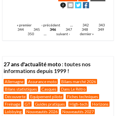
Envoyer
Partager
Partager
2
cet
sur
sur
article
Twitter
Facebook
.
à
un
« premier
‹ précédent
…
342
343
ami
Pages
344
345
346
347
348
349
350
…
suivant ›
dernier »
27 ans d'actualité moto :
toutes nos
informations depuis 1999 !
Allemagne
Assurance moto
Bilans marché 2026
Bilans statistiques
Casques
Dans Le Rétro
Découverte
Equipement pilote
Fiches techniques
Freinage
GT
Guides pratiques
High-tech
Horizons
Lobbying
Nouveautés 2026
Nouveautés 2027