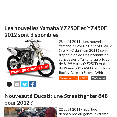
Les nouvelles Yamaha YZ250F et YZ450F
2012 sont disponibles
25 août 2011 -
Les nouvelles
Yamaha YZ250F et YZ450F 2012
(lire MNC du 9 juin 2011 ) sont
disponibles dès maintenant en
concessions Yamaha au prix de
de 8199 euros (YZ250F) et de
8699 euros (YZ450F), en coloris
Racing Blue ou Sports White.
Nouveautés
2012
YAMAHA
Envoyer
Partager
Partager
0
cet
sur
sur
article
Twitter
Facebook
Nouveauté Ducati : une Streetfighter 848
à
un
pour 2012 ?
ami
22 août 2011 -
Sportive
déshabillée du genre "extrême",