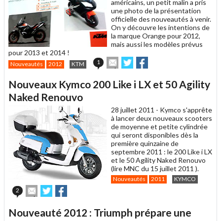
américains, un petit malin a pris
une photo de la présentation
officielle des nouveautés à venir.
On y découvre les intentions de
la marque Orange pour 2012,
mais aussi les modèles prévus
pour 2013 et 2014 !
Envoyer
Partager
Partager
1
Nouveautés
2012
KTM
cet
sur
sur
article
Twitter
Facebook
Nouveaux Kymco 200 Like i LX et 50 Agility
à
un
Naked Renouvo
ami
28 juillet 2011 -
Kymco s'apprête
à lancer deux nouveaux scooters
de moyenne et petite cylindrée
qui seront disponibles dès la
première quinzaine de
septembre 2011 : le 200 Like i LX
et le 50 Agility Naked Renouvo
(lire MNC du 15 juillet 2011 ).
Nouveautés
2011
KYMCO
Envoyer
Partager
Partager
2
cet
sur
sur
article
Twitter
Facebook
Nouveauté 2012 : Triumph prépare une
à