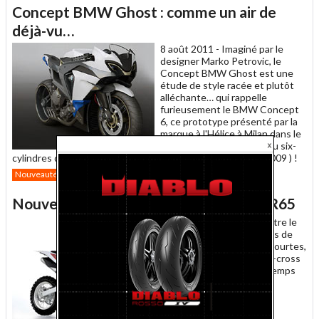
article
Twitter
Facebook
Concept BMW Ghost : comme un air de
à
un
déjà-vu…
ami
8 août 2011 -
Imaginé par le
designer Marko Petrovic, le
Concept BMW Ghost est une
étude de style racée et plutôt
alléchante… qui rappelle
furieusement le BMW Concept
6, ce prototype présenté par la
marque à l'Hélice à Milan dans le
but d'annoncer l'arrivée du six-
cylindres dans la gamme moto (lire MNC du 13 novembre 2009 ) !
Envoyer
Partager
Partager
11
Nouveautés
2012
BMW
cet
sur
sur
article
Twitter
Facebook
Nouveauté tout-terrain : Husqvarna CR65
à
un
8 août 2011 -
Afin de mettre le
ami
pied à l'étrier aux amateurs de
tout-terrain en culottes courtes,
Husqvarna lance une mini-cross
de 65 cc à moteur deux-temps
refroidi par eau : la CR65.
Nouveautés
2012
0
HUSQVARNA