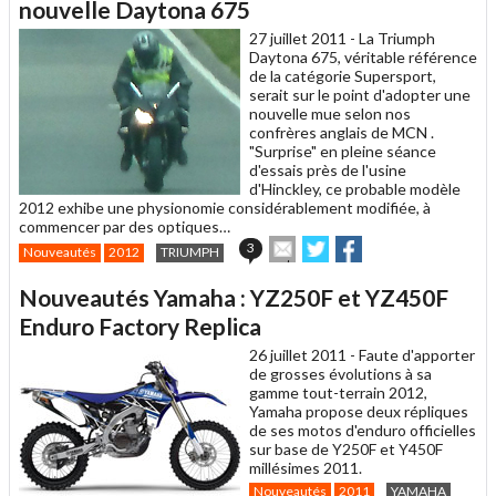
un
nouvelle Daytona 675
ami
27 juillet 2011 -
La Triumph
Daytona 675, véritable référence
de la catégorie Supersport,
serait sur le point d'adopter une
nouvelle mue selon nos
confrères anglais de MCN .
"Surprise" en pleine séance
d'essais près de l'usine
d'Hinckley, ce probable modèle
2012 exhibe une physionomie considérablement modifiée, à
commencer par des optiques…
Envoyer
Partager
Partager
3
Nouveautés
2012
TRIUMPH
cet
sur
sur
article
Twitter
Facebook
Nouveautés Yamaha : YZ250F et YZ450F
à
un
Enduro Factory Replica
ami
26 juillet 2011 -
Faute d'apporter
de grosses évolutions à sa
gamme tout-terrain 2012,
Yamaha propose deux répliques
de ses motos d'enduro officielles
sur base de Y250F et Y450F
millésimes 2011.
Nouveautés
2011
YAMAHA