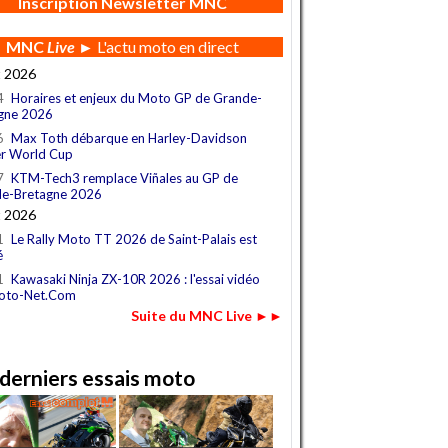
Inscription Newsletter MNC
MNC
Live
► L'actu moto en direct
t 2026
4
Horaires et enjeux du Moto GP de Grande-
gne 2026
6
Max Toth débarque en Harley-Davidson
r World Cup
7
KTM-Tech3 remplace Viñales au GP de
e-Bretagne 2026
t 2026
1
Le Rally Moto TT 2026 de Saint-Palais est
é
1
Kawasaki Ninja ZX-10R 2026 : l'essai vidéo
oto-Net.Com
Suite du MNC Live ►►
derniers essais moto