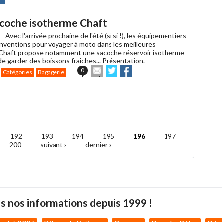
r
r
acebook
sacoche isotherme Chaft
 -
Avec l'arrivée prochaine de l'été (si si !), les équipementiers
'inventions pour voyager à moto dans les meilleures
 Chaft propose notamment une sacoche réservoir isotherme
e garder des boissons fraîches... Présentation.
Envoyer
Partager
Partager
0
Catégories
Bagagerie
cet
sur
sur
article
Twitter
Facebook
à
un
ami
192
193
194
195
196
197
200
suivant ›
dernier »
s nos informations depuis 1999 !