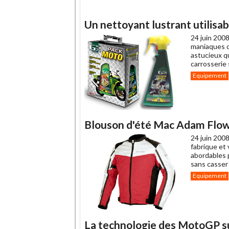
Un nettoyant lustrant utilisa
24 juin 2008
maniaques d
astucieux q
carrosserie 
Equipement
Blouson d'été Mac Adam Flow p
24 juin 2008
fabrique et
abordables 
sans casser 
Equipement
La technologie des MotoGP sur