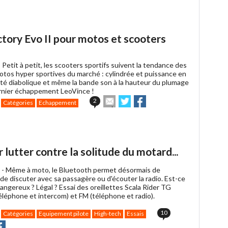
article
Twitter
Facebook
à
un
ami
ory Evo II pour motos et scooters
-
Petit à petit, les scooters sportifs suivent la tendance des
otos hyper sportives du marché : cylindrée et puissance en
lité diabolique et même la bande son à la hauteur du plumage
rnier échappement LeoVince !
Envoyer
Partager
Partager
2
Catégories
Echappement
cet
sur
sur
article
Twitter
Facebook
à
un
ami
 lutter contre la solitude du motard...
 -
Même à moto, le Bluetooth permet désormais de
de discuter avec sa passagère ou d'écouter la radio. Est-ce
angereux ? Légal ? Essai des oreillettes Scala Rider TG
éléphone et intercom) et FM (téléphone et radio).
10
Catégories
Equipement pilote
High-tech
Essais
r
rtager
Partager