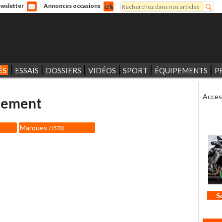
Rechercher
wsletter
Annonces occasions
Formulaire de recherche
ÉS
ESSAIS
DOSSIERS
VIDÉOS
SPORT
ÉQUIPEMENTS
P
Acces
pement
Marques
1578
S