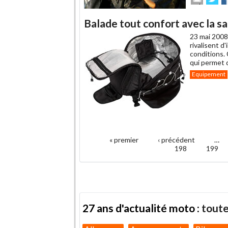
cet
sur
su
article
Twitte
F
Balade tout confort avec la 
à
un
23 mai 2008
ami
rivalisent d
conditions.
qui permet d
Equipement
.
« premier
‹ précédent
…
Pages
198
199
27 ans d'actualité moto :
toute