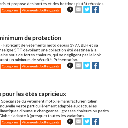
pris et propose des bottes et des bottines plutôt réussies.
Envoyer
Partager
Partager
1
Catégories
Vêtements, bottes, gants
cet
sur
sur
article
Twitter
Facebook
à
un
ami
 minimum de protection
 -
Fabricant de vêtements moto depuis 1997, BLH et sa
seigne STT dévoilent une collection été destinée à la
aine sous de fortes chaleurs, qui ne négligent pas le look
urant un minimum de sécurité. Présentation.
Envoyer
Partager
Partager
0
Catégories
Vêtements, bottes, gants
cet
sur
sur
article
Twitter
Facebook
à
un
ami
 pour les étés capricieux
-
Spécialiste du vêtement moto, le manufacturier italien
 nouvelle veste particulièrement adaptée aux actuelles
climatiques d'humeur changeante : grosses chaleurs ou petits
-Globe s'adapte à (presque) toutes les variations.
Envoyer
Partager
Partager
0
Catégories
Vêtements, bottes, gants
cet
sur
sur