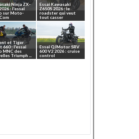
asaki
Ninja
ZX-
Essai
Kawasaki
2026
:
l'essai
Z650S
2026
:
le
o
sur
Moto-
roadster
qui
veut
.Com
tout
casser
ent
et
Tiger
t
660
:
l'essai
Essai
QJMotor
SRV
o
MNC
des
600
V2
2026
:
cruise
elles
Triumph
...
control