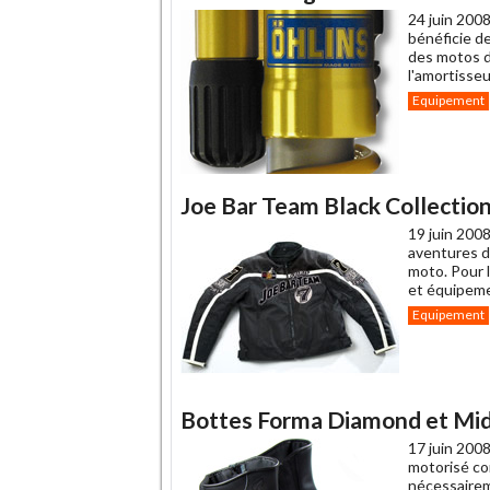
24 juin 2008
bénéficie d
des motos d
l'amortisse
Equipement
Joe Bar Team Black Collectio
19 juin 2008
aventures d
moto. Pour l
et équipeme
Equipement
Bottes Forma Diamond et Mid
17 juin 2008
motorisé co
nécessaireme