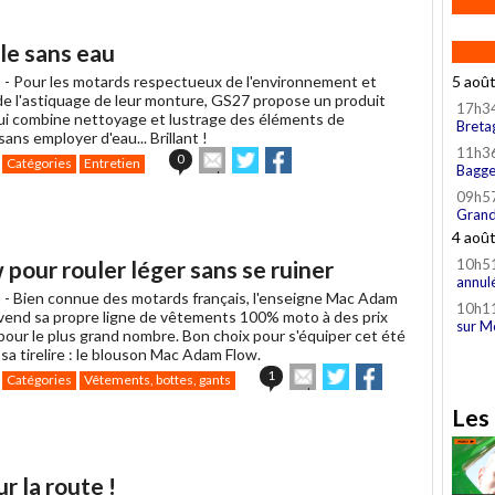
ble sans eau
 -
Pour les motards respectueux de l'environnement et
5 aoû
e l'astiquage de leur monture, GS27 propose un produit
17h3
ui combine nettoyage et lustrage des éléments de
Breta
sans employer d'eau... Brillant !
11h3
Envoyer
Partager
Partager
0
Catégories
Entretien
Bagge
cet
sur
sur
article
Twitter
Facebook
09h5
à
Grand
un
4 aoû
ami
our rouler léger sans se ruiner
10h5
annul
 -
Bien connue des motards français, l'enseigne Mac Adam
10h1
 vend sa propre ligne de vêtements 100% moto à des prix
sur M
pour le plus grand nombre. Bon choix pour s'équiper cet été
sa tirelire : le blouson Mac Adam Flow.
Envoyer
Partager
Partager
1
Catégories
Vêtements, bottes, gants
cet
sur
sur
article
Twitter
Facebook
Les 
à
un
ami
 la route !