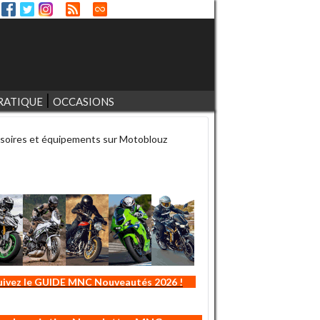
RATIQUE
OCCASIONS
soires et équipements sur Motoblouz
uivez le GUIDE MNC Nouveautés 2026 !