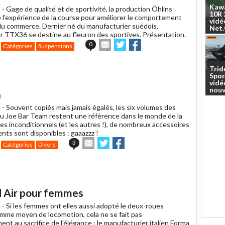
Kaw
 -
Gage de qualité et de sportivité, la production Öhlins
10R
e l'expérience de la course pour améliorer le comportement
vidé
u commerce. Dernier né du manufacturier suédois,
Net
ur TTX36 se destine au fleuron des sportives. Présentation.
Envoyer
Partager
Partager
0
Catégories
Suspensions
cet
sur
sur
article
Twitter
Facebook
à
Trid
Spor
un
vidé
ami
nouv
n
 -
Souvent copiés mais jamais égalés, les six volumes des
u Joe Bar Team restent une référence dans le monde de la
es inconditionnels (et les autres !), de nombreux accessoires
nts sont disponibles : gaaazzz !
Envoyer
Partager
Partager
3
Catégories
Divers
cet
sur
sur
article
Twitter
Facebook
à
un
ami
 Air pour femmes
 -
Si les femmes ont elles aussi adopté le deux-roues
mme moyen de locomotion, cela ne se fait pas
nt au sacrifice de l'élégance : le manufacturier italien Forma