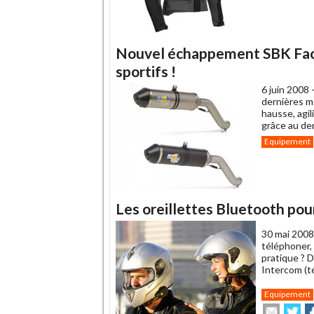
Nouvel échappement SBK Fact
sportifs !
6 juin 2008 
dernières m
hausse, agi
grâce au de
Equipement
Les oreillettes Bluetooth pour
30 mai 2008
téléphoner, 
pratique ? D
Intercom (t
Equipement
Envoye
Pa