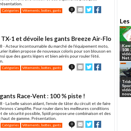
Présentation.
Envoyer
Partager
Partager
0
Catégories
Vêtements, bottes, gants
cet
sur
sur
article
Twitter
Facebook
Les 
à
un
ami
 TX-1 et dévoile les gants Breeze Air-Flo
Kaw
8 -
Acteur incontournable du marché de l'équipement moto,
10R
urier italien propose de nouveaux coloris pour son blouson en
vidé
insi que des gants légers et bien aérés pour rouler l'été.
Net
n.
Envoyer
Partager
Partager
1
Catégories
Vêtements, bottes, gants
cet
sur
sur
article
Twitter
Facebook
à
Trid
Spor
un
vidé
ami
nouv
ants Race-Vent : 100 % piste !
8 -
La belle saison aidant, l'envie de tâter du circuit et de faire
hronos s'amplifie. Pour rouler dans les meilleures conditions
et de sécurité possible, Spidi propose une combinaison et des
g haut de gamme. Présentation.
Envoyer
Partager
Partager
0
Catégories
Vêtements, bottes, gants
cet
sur
sur