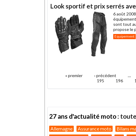
Look sportif et prix serrés av
6 août 2008
équipements
sont tout au
propose le 
Equipement
.
« premier
‹ précédent
…
Pages
195
196
27 ans d'actualité moto :
toute
Allemagne
Assurance moto
Bilans m