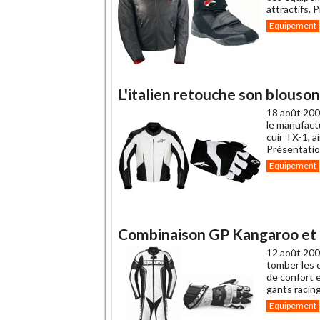
attractifs. 
Equipement
L'italien retouche son blouson
18 août 200
le manufact
cuir TX-1, a
Présentatio
Equipement
Combinaison GP Kangaroo et g
12 août 200
tomber les c
de confort 
gants racin
Equipement