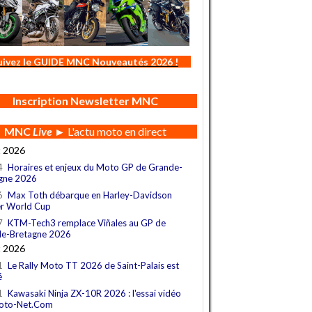
uivez le GUIDE MNC Nouveautés 2026 !
Inscription Newsletter MNC
MNC
Live
► L'actu moto en direct
t 2026
4
Horaires et enjeux du Moto GP de Grande-
gne 2026
6
Max Toth débarque en Harley-Davidson
r World Cup
7
KTM-Tech3 remplace Viñales au GP de
e-Bretagne 2026
t 2026
1
Le Rally Moto TT 2026 de Saint-Palais est
é
1
Kawasaki Ninja ZX-10R 2026 : l'essai vidéo
oto-Net.Com