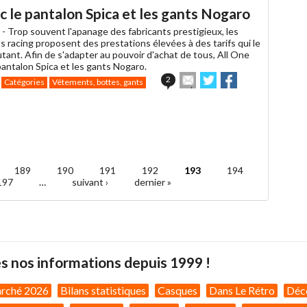
ami
ec le pantalon Spica et les gants Nogaro
 -
Trop souvent l'apanage des fabricants prestigieux, les
 racing proposent des prestations élevées à des tarifs qui le
tant. Afin de s'adapter au pouvoir d'achat de tous, All One
pantalon Spica et les gants Nogaro.
Envoyer
Partager
Partager
2
Catégories
Vêtements, bottes, gants
cet
sur
sur
article
Twitter
Facebook
à
un
ami
189
190
191
192
193
194
197
…
suivant ›
dernier »
s nos informations depuis 1999 !
arché 2026
Bilans statistiques
Casques
Dans Le Rétro
Déc