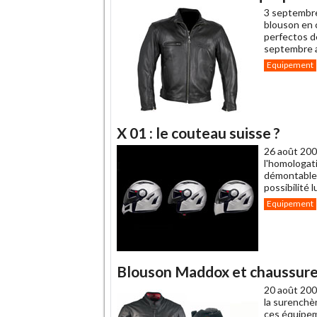
3 septembr
blouson en c
perfectos de
septembre av
Equipement
X 01 : le couteau suisse ?
26 août 200
l'homologati
démontable l
possibilité 
Equipement
Blouson Maddox et chaussures 
20 août 200
la surenchè
ces équipem