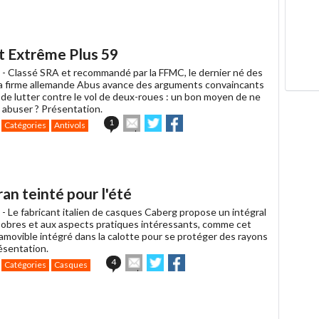
article
Twitter
Facebook
à
un
ami
it Extrême Plus 59
 -
Classé SRA et recommandé par la FFMC, le dernier né des
 la firme allemande Abus avance des arguments convaincants
 de lutter contre le vol de deux-roues : un bon moyen de ne
e abuser ? Présentation.
Envoyer
Partager
Partager
1
Catégories
Antivols
cet
sur
sur
article
Twitter
Facebook
à
un
ami
an teinté pour l'été
 -
Le fabricant italien de casques Caberg propose un intégral
 sobres et aux aspects pratiques intéressants, comme cet
amovible intégré dans la calotte pour se protéger des rayons
résentation.
Envoyer
Partager
Partager
4
Catégories
Casques
cet
sur
sur
article
Twitter
Facebook
à
un