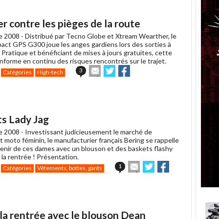
r contre les pièges de la route
e 2008 -
Distribué par Tecno Globe et Xtream Wearther, le
pact GPS G300 joue les anges gardiens lors des sorties à
Pratique et bénéficiant de mises à jours gratuites, cette
nforme en continu des risques rencontrés sur le trajet.
Envoyer
Partager
Partager
3
Catégories
High-tech
cet
sur
sur
article
Twitter
Facebook
à
un
ami
ts Lady Jag
e 2008 -
Investissant judicieusement le marché de
 moto féminin, le manufacturier français Bering se rappelle
enir de ces dames avec un blouson et des baskets flashy
la rentrée ! Présentation.
Envoyer
Partager
Partager
1
Catégories
Vêtements, bottes, gants
cet
sur
sur
article
Twitter
Facebook
à
un
ami
la rentrée avec le blouson Dean