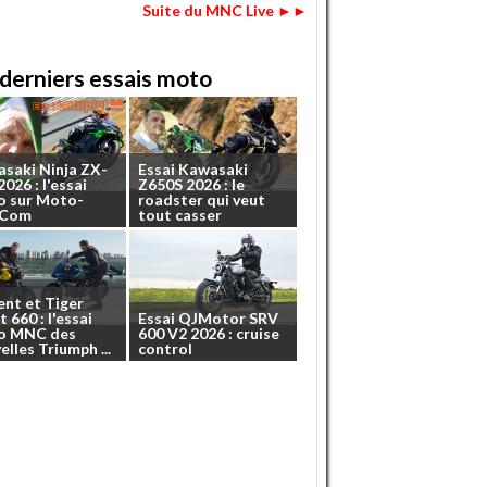
Suite du MNC Live ►►
derniers essais moto
asaki
Ninja
ZX-
Essai
Kawasaki
2026
:
l'essai
Z650S
2026
:
le
o
sur
Moto-
roadster
qui
veut
.Com
tout
casser
ent
et
Tiger
t
660
:
l'essai
Essai
QJMotor
SRV
o
MNC
des
600
V2
2026
:
cruise
elles
Triumph
...
control