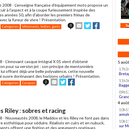
e 2008 -
L'enseigne française d'équipement moto propose un
uir à l'aspect et à la coupe furieusement inspirée des
s années 50, afin d'aborder les premiers frimas de
ec la fureur de vivre ! Présentation.
Envoyer
Partager
Partager
0
S
Catégories
Vêtements, bottes, gants
cet
sur
sur
article
Twitter
Facebook
à
un
ami
8 -
L'innovant casque intégral X 01 vient d'obtenir
5 aoû
on pour sa version jet : son principe de mentonnière
17h3
ui offrant déjà une belle polyvalence, cette nouvelle
Breta
lui ouvre dorénavant des horizons urbains ! Présentation.
11h3
Envoyer
Partager
Partager
2
Catégories
Casques
Bagge
cet
sur
sur
article
Twitter
Facebook
09h5
à
Grand
un
4 aoû
ami
Riley : sobres et racing
10h5
annul
8 -
Nouveautés 2008, le Maddox et les Riley ne font pas dans
10h1
re esthétique pour séduire. Réalisés en cuirs et en nubuck,
sur M
ents offrent une finition et des arguments pratiques