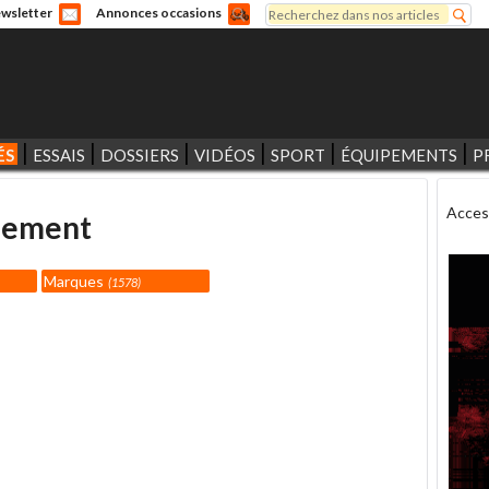
Rechercher
wsletter
Annonces occasions
Formulaire de recherche
ÉS
ESSAIS
DOSSIERS
VIDÉOS
SPORT
ÉQUIPEMENTS
P
Acces
pement
Marques
1578