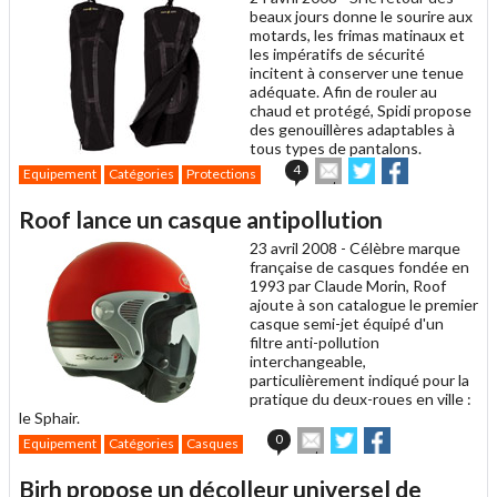
beaux jours donne le sourire aux
motards, les frimas matinaux et
les impératifs de sécurité
incitent à conserver une tenue
adéquate. Afin de rouler au
chaud et protégé, Spidi propose
des genouillères adaptables à
tous types de pantalons.
Envoyer
Partager
Partager
4
Equipement
Catégories
Protections
cet
sur
sur
article
Twitter
Facebook
Roof lance un casque antipollution
à
un
23 avril 2008 -
Célèbre marque
ami
française de casques fondée en
1993 par Claude Morin, Roof
ajoute à son catalogue le premier
casque semi-jet équipé d'un
filtre anti-pollution
interchangeable,
particulièrement indiqué pour la
pratique du deux-roues en ville :
le Sphair.
Envoyer
Partager
Partager
0
Equipement
Catégories
Casques
cet
sur
sur
article
Twitter
Facebook
Birh propose un décolleur universel de
à