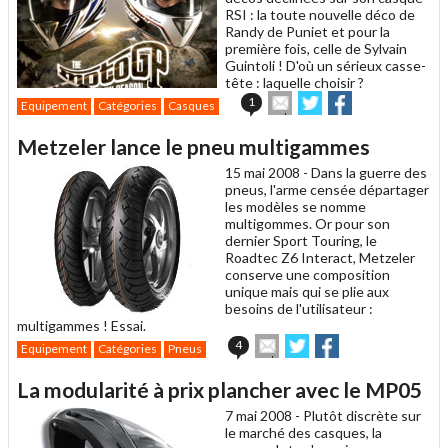
RSI : la toute nouvelle déco de
Randy de Puniet et pour la
première fois, celle de Sylvain
Guintoli ! D'où un sérieux casse-
tête : laquelle choisir ?
Envoyer
Partager
Partager
1
Equipement
Catégories
Casques
cet
sur
sur
article
Twitter
Facebook
Metzeler lance le pneu multigammes
à
un
15 mai 2008 -
Dans la guerre des
ami
pneus, l'arme censée départager
les modèles se nomme
multigommes. Or pour son
dernier Sport Touring, le
Roadtec Z6 Interact, Metzeler
conserve une composition
unique mais qui se plie aux
besoins de l'utilisateur :
multigammes ! Essai.
Envoyer
Partager
Partager
4
Equipement
Catégories
Pneus
cet
sur
sur
article
Twitter
Facebook
La modularité à prix plancher avec le MP05
à
un
7 mai 2008 -
Plutôt discrète sur
ami
le marché des casques, la