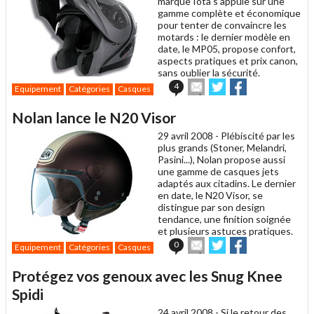
marque Iota s'appuie sur une
gamme complète et économique
pour tenter de convaincre les
motards : le dernier modèle en
date, le MP05, propose confort,
aspects pratiques et prix canon,
sans oublier la sécurité.
Envoyer
Partager
Partager
4
Equipement
Catégories
Casques
cet
sur
sur
article
Twitter
Facebook
Nolan lance le N20 Visor
à
un
29 avril 2008 -
Plébiscité par les
ami
plus grands (Stoner, Melandri,
Pasini...), Nolan propose aussi
une gamme de casques jets
adaptés aux citadins. Le dernier
en date, le N20 Visor, se
distingue par son design
tendance, une finition soignée
et plusieurs astuces pratiques.
Envoyer
Partager
Partager
0
Equipement
Catégories
Casques
cet
sur
sur
article
Twitter
Facebook
Protégez vos genoux avec les Snug Knee
à
un
Spidi
ami
24 avril 2008 -
Si le retour des