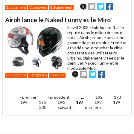
!
Envoyer
Partager
Partager
2
Equipement
Catégories
Echappement
cet
sur
sur
article
Twitter
Facebook
Airoh lance le Naked Funny et le Miro'
à
un
3 avril 2008 -
Fabriquant italien
ami
réputé dans le milieu du moto
cross, Airoh propose aussi une
gamme de plus en plus étendue
et variée pour toucher la cible
croissante des utilisateurs
urbains, clairement visée par le
demi-Jet Naked Funny et le
modulable Miro'.
Envoyer
Partager
Partager
2
Equipement
Catégories
Casques
cet
sur
sur
article
Twitter
Facebook
.
à
un
« premier
‹ précédent
…
192
193
ami
Pages
194
195
196
197
198
199
200
suivant ›
dernier »