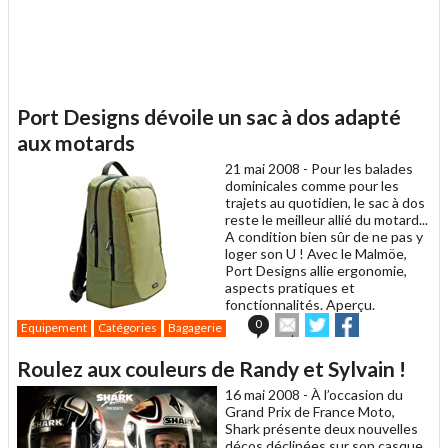
Port Designs dévoile un sac à dos adapté
aux motards
21 mai 2008 -
Pour les balades
dominicales comme pour les
trajets au quotidien, le sac à dos
reste le meilleur allié du motard...
A condition bien sûr de ne pas y
loger son U ! Avec le Malmöe,
Port Designs allie ergonomie,
aspects pratiques et
fonctionnalités. Aperçu.
Envoyer
Partager
Partager
0
Equipement
Catégories
Bagagerie
cet
sur
sur
article
Twitter
Facebook
Roulez aux couleurs de Randy et Sylvain !
à
un
16 mai 2008 -
À l’occasion du
ami
Grand Prix de France Moto,
Shark présente deux nouvelles
décos déclinées sur son casque