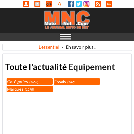
L'essentiel
-
En savoir plus...
Toute l'actualité
Equipement
Catégories
Essais
1659
142
Marques
1578