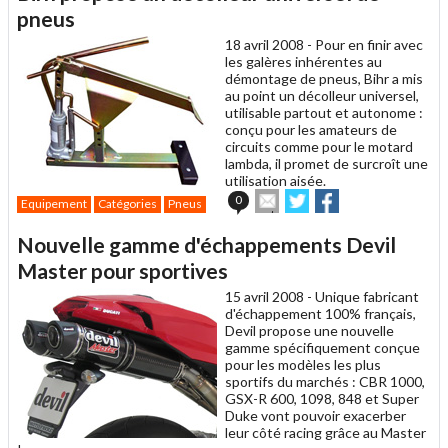
un
pneus
ami
18 avril 2008 -
Pour en finir avec
les galères inhérentes au
démontage de pneus, Bihr a mis
au point un décolleur universel,
utilisable partout et autonome :
conçu pour les amateurs de
circuits comme pour le motard
lambda, il promet de surcroît une
utilisation aisée.
Envoyer
Partager
Partager
0
Equipement
Catégories
Pneus
cet
sur
sur
article
Twitter
Facebook
Nouvelle gamme d'échappements Devil
à
un
Master pour sportives
ami
15 avril 2008 -
Unique fabricant
d'échappement 100% français,
Devil propose une nouvelle
gamme spécifiquement conçue
pour les modèles les plus
sportifs du marchés : CBR 1000,
GSX-R 600, 1098, 848 et Super
Duke vont pouvoir exacerber
leur côté racing grâce au Master