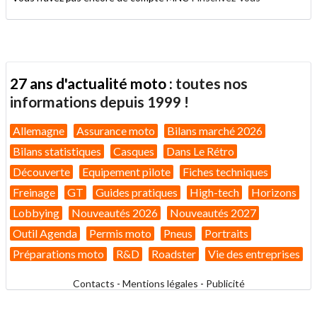
27 ans d'actualité moto :
toutes nos
informations depuis 1999 !
Allemagne
Assurance moto
Bilans marché 2026
Bilans statistiques
Casques
Dans Le Rétro
Découverte
Equipement pilote
Fiches techniques
Freinage
GT
Guides pratiques
High-tech
Horizons
Lobbying
Nouveautés 2026
Nouveautés 2027
Outil Agenda
Permis moto
Pneus
Portraits
Préparations moto
R&D
Roadster
Vie des entreprises
Contacts
-
Mentions légales
-
Publicité