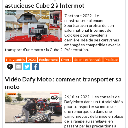
un
astucieuse Cube 2 à Intermot
ami
7 octobre 2022 -
Le
constructeur allemand
Sportcaravan profite de son
salon national Intermot de
Cologne pour dévoiler la
dernière-née de ses caravanes
aménagées compatibles avec le
transport d'une moto : la Cube 2. Présentation.
Nouveautés
2023
Equipement
Divers
Salons et festivals
Pratique
Envoyer
Partager
Partager
0
cet
sur
sur
article
Twitter
Facebook
Vidéo Dafy Moto : comment transporter sa
à
un
moto
ami
26 juillet 2022 -
Les conseils de
Dafy Moto dans un tutoriel vidéo
pour transporter sa moto sur
une remorque ou dans une
camionnette : de la mise en place
de la rampe au sanglage, en
passant par les précautions à