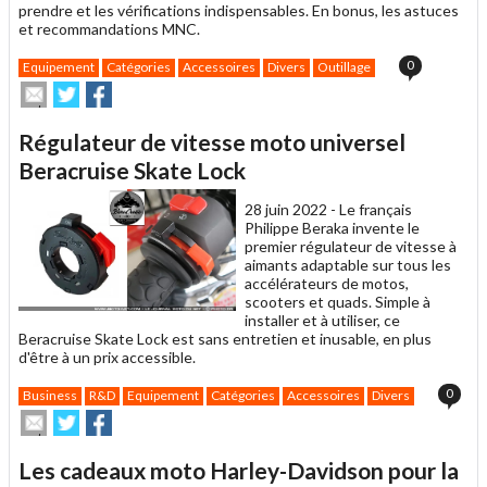
prendre et les vérifications indispensables. En bonus, les astuces
et recommandations MNC.
0
Equipement
Catégories
Accessoires
Divers
Outillage
Envoyer
Partager
Partager
cet
sur
sur
article
Twitter
Facebook
Régulateur de vitesse moto universel
à
un
Beracruise Skate Lock
ami
28 juin 2022 -
Le français
Philippe Beraka invente le
premier régulateur de vitesse à
aimants adaptable sur tous les
accélérateurs de motos,
scooters et quads. Simple à
installer et à utiliser, ce
Beracruise Skate Lock est sans entretien et inusable, en plus
d'être à un prix accessible.
0
Business
R&D
Equipement
Catégories
Accessoires
Divers
Envoyer
Partager
Partager
cet
sur
sur
article
Twitter
Facebook
Les cadeaux moto Harley-Davidson pour la
à