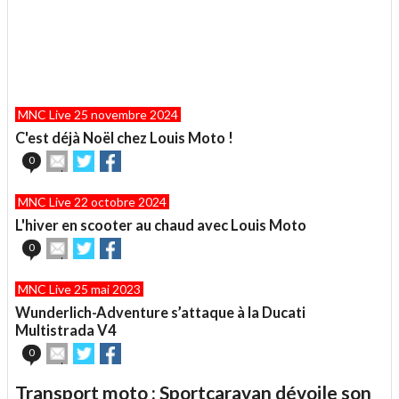
MNC Live 25 novembre 2024
C'est déjà Noël chez Louis Moto !
Envoyer
Partager
Partager
0
cet
sur
sur
article
Twitter
Facebook
MNC Live 22 octobre 2024
à
un
L'hiver en scooter au chaud avec Louis Moto
ami
Envoyer
Partager
Partager
0
cet
sur
sur
article
Twitter
Facebook
MNC Live 25 mai 2023
à
un
Wunderlich-Adventure s’attaque à la Ducati
ami
Multistrada V4
Envoyer
Partager
Partager
0
cet
sur
sur
article
Twitter
Facebook
Transport moto : Sportcaravan dévoile son
à