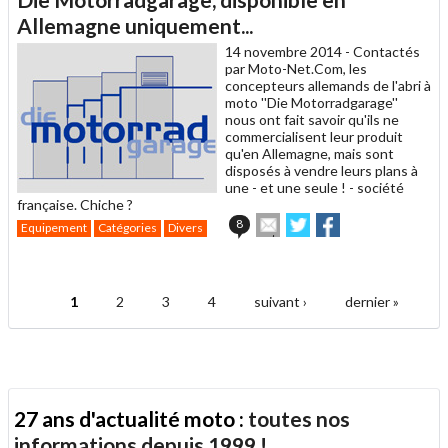
à
un
Allemagne uniquement...
ami
14 novembre 2014 -
Contactés
par Moto-Net.Com, les
concepteurs allemands de l'abri à
moto ''Die Motorradgarage''
nous ont fait savoir qu'ils ne
commercialisent leur produit
qu'en Allemagne, mais sont
disposés à vendre leurs plans à
une - et une seule ! - société
française. Chiche ?
Envoyer
Partager
Partager
8
Equipement
Catégories
Divers
cet
sur
sur
article
Twitter
Facebook
.
à
un
1
2
3
4
suivant ›
dernier »
ami
Pages
27 ans d'actualité moto :
toutes nos
informations depuis 1999 !