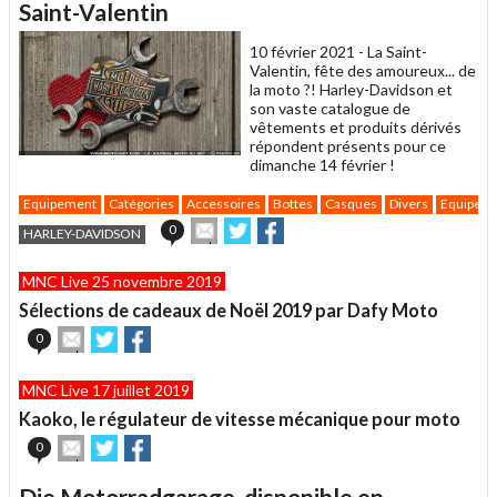
un
Saint-Valentin
ami
10 février 2021 -
La Saint-
Valentin, fête des amoureux... de
la moto ?! Harley-Davidson et
son vaste catalogue de
vêtements et produits dérivés
répondent présents pour ce
dimanche 14 février !
Equipement
Catégories
Accessoires
Bottes
Casques
Divers
Equipeme
Envoyer
Partager
Partager
0
HARLEY-DAVIDSON
cet
sur
sur
article
Twitter
Facebook
MNC Live 25 novembre 2019
à
un
Sélections de cadeaux de Noël 2019 par Dafy Moto
ami
Envoyer
Partager
Partager
0
cet
sur
sur
article
Twitter
Facebook
MNC Live 17 juillet 2019
à
un
Kaoko, le régulateur de vitesse mécanique pour moto
ami
Envoyer
Partager
Partager
0
cet
sur
sur
article
Twitter
Facebook
Die Motorradgarage, disponible en