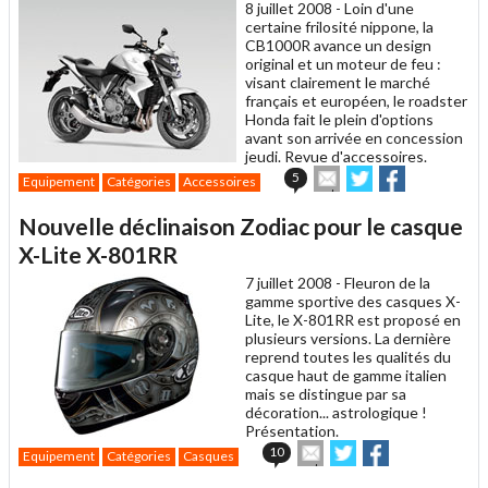
8 juillet 2008 -
Loin d'une
certaine frilosité nippone, la
CB1000R avance un design
original et un moteur de feu :
visant clairement le marché
français et européen, le roadster
Honda fait le plein d'options
avant son arrivée en concession
jeudi. Revue d'accessoires.
Envoyer
Partager
Partager
5
Equipement
Catégories
Accessoires
cet
sur
sur
article
Twitter
Facebook
Nouvelle déclinaison Zodiac pour le casque
à
un
X-Lite X-801RR
ami
7 juillet 2008 -
Fleuron de la
gamme sportive des casques X-
Lite, le X-801RR est proposé en
plusieurs versions. La dernière
reprend toutes les qualités du
casque haut de gamme italien
mais se distingue par sa
décoration... astrologique !
Présentation.
Envoyer
Partager
Partager
10
Equipement
Catégories
Casques
cet
sur
sur
article
Twitter
Facebook