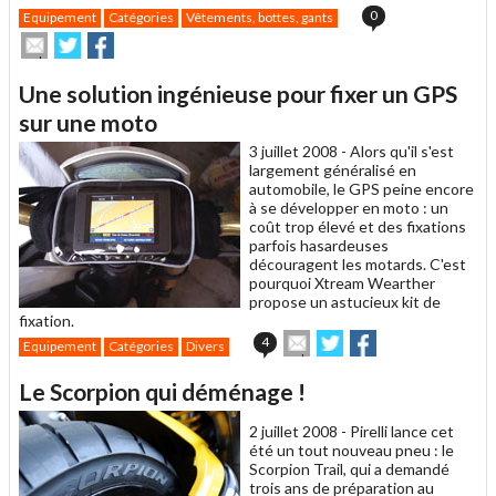
0
Equipement
Catégories
Vêtements, bottes, gants
Envoyer
Partager
Partager
cet
sur
sur
article
Twitter
Facebook
Une solution ingénieuse pour fixer un GPS
à
un
sur une moto
ami
3 juillet 2008 -
Alors qu'il s'est
largement généralisé en
automobile, le GPS peine encore
à se développer en moto : un
coût trop élevé et des fixations
parfois hasardeuses
découragent les motards. C'est
pourquoi Xtream Wearther
propose un astucieux kit de
fixation.
Envoyer
Partager
Partager
4
Equipement
Catégories
Divers
cet
sur
sur
article
Twitter
Facebook
Le Scorpion qui déménage !
à
un
2 juillet 2008 -
Pirelli lance cet
ami
été un tout nouveau pneu : le
Scorpion Trail, qui a demandé
trois ans de préparation au