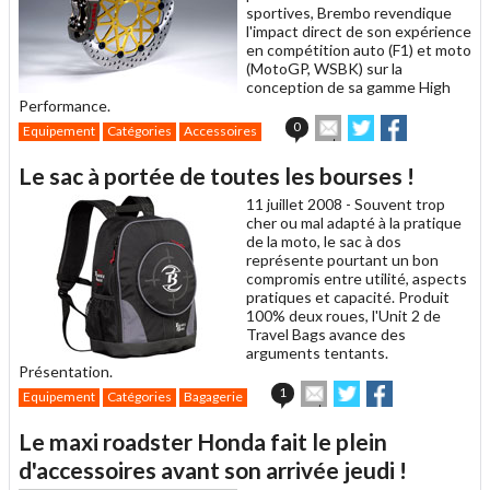
sportives, Brembo revendique
l'impact direct de son expérience
en compétition auto (F1) et moto
(MotoGP, WSBK) sur la
conception de sa gamme High
Performance.
Envoyer
Partager
Partager
0
Equipement
Catégories
Accessoires
cet
sur
sur
article
Twitter
Facebook
Le sac à portée de toutes les bourses !
à
un
11 juillet 2008 -
Souvent trop
ami
cher ou mal adapté à la pratique
de la moto, le sac à dos
représente pourtant un bon
compromis entre utilité, aspects
pratiques et capacité. Produit
100% deux roues, l'Unit 2 de
Travel Bags avance des
arguments tentants.
Présentation.
Envoyer
Partager
Partager
1
Equipement
Catégories
Bagagerie
cet
sur
sur
article
Twitter
Facebook
Le maxi roadster Honda fait le plein
à
un
d'accessoires avant son arrivée jeudi !
ami