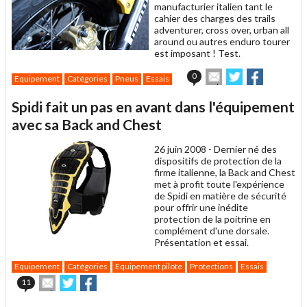
manufacturier italien tant le
cahier des charges des trails
adventurer, cross over, urban all
around ou autres enduro tourer
est imposant ! Test.
Envoyer
Partager
Partager
0
Equipement
Catégories
Pneus
Essais
cet
sur
sur
article
Twitter
Facebook
Spidi fait un pas en avant dans l'équipement
à
un
avec sa Back and Chest
ami
26 juin 2008 -
Dernier né des
dispositifs de protection de la
firme italienne, la Back and Chest
met à profit toute l'expérience
de Spidi en matière de sécurité
pour offrir une inédite
protection de la poitrine en
complément d'une dorsale.
Présentation et essai.
Equipement
Catégories
Equipement pilote
Protections
Essais
Envoyer
Partager
Partager
11
cet
sur
sur
article
Twitter
Facebook