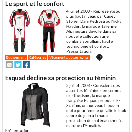
Le sport et le confort
à
un
4 juillet 2008 -
Représenté au
ami
plus haut niveau par Casey
Stoner, Dani Pedrosa ou Nicky
Hayden, la marque italienne
Alpinestars dévoile dans sa
nouvelle collection une
combinaison alliant haute
technologie et confort.
Présentation.
0
Equipement
Catégories
Vêtements, bottes, gants
Envoyer
Partager
Partager
cet
sur
sur
article
Twitter
Facebook
Esquad décline sa protection au féminin
à
un
3 juillet 2008 -
Conscient des
ami
attentes féminines en termes
d'esthétisme, la marque
française Esquad propose l'E-
Scalium, un nouveau blouson
moto pour femme qui allie le look
sobre du jean à la haute
protection du matériau cher à la
marque : l'Armalith.
Présentation.