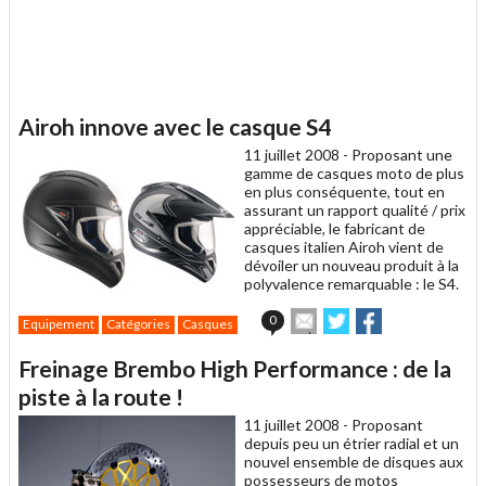
Airoh innove avec le casque S4
11 juillet 2008 -
Proposant une
gamme de casques moto de plus
en plus conséquente, tout en
assurant un rapport qualité / prix
appréciable, le fabricant de
casques italien Airoh vient de
dévoiler un nouveau produit à la
polyvalence remarquable : le S4.
Envoyer
Partager
Partager
0
Equipement
Catégories
Casques
cet
sur
sur
article
Twitter
Facebook
Freinage Brembo High Performance : de la
à
un
piste à la route !
ami
11 juillet 2008 -
Proposant
depuis peu un étrier radial et un
nouvel ensemble de disques aux
possesseurs de motos