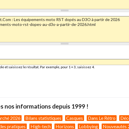
et saisissez le résultat. Par exemple, pour 1 + 3, saisissez 4.
s nos informations depuis 1999 !
arché 2026
Bilans statistiques
Casques
Dans Le Rétro
Déc
des pratiques
High-tech
Horizons
Lobbying
Nouveautés 