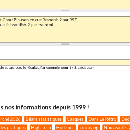
et saisissez le résultat. Par exemple, pour 1 + 3, saisissez 4.
s nos informations depuis 1999 !
arché 2026
Bilans statistiques
Casques
Dans Le Rétro
Déc
des pratiques
High-tech
Horizons
Lobbying
Nouveautés 