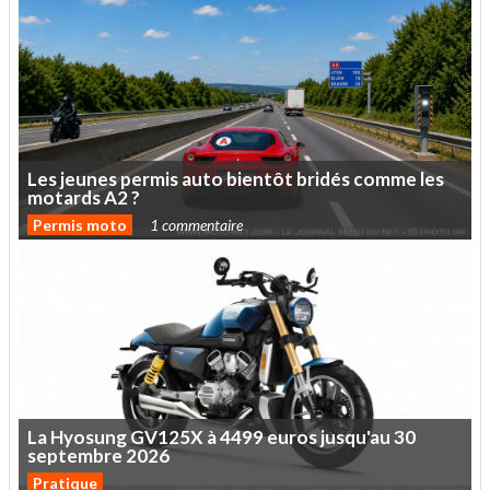
Les
jeunes
permis
auto
bientôt
bridés
comme
les
motards
A2
?
Permis moto
1 commentaire
La
Hyosung
GV125X
à
4499
euros
jusqu'au
30
septembre
2026
Pratique