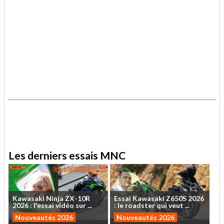
.
.
Les derniers essais MNC
Kawasaki
Ninja
ZX-10R
Essai
Kawasaki
Z650S
2026
2026
:
l'essai
vidéo
sur
...
:
le
roadster
qui
veut
...
Nouveautés 2026
Nouveautés 2026