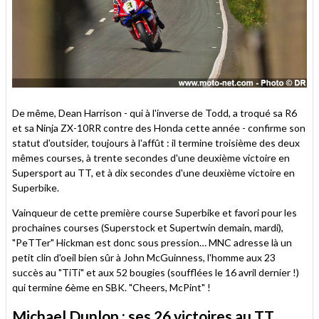
De même, Dean Harrison - qui à l'inverse de Todd, a troqué sa R6
et sa Ninja ZX-10RR contre des Honda cette année - confirme son
statut d'outsider, toujours à l'affût : il termine troisième des deux
mêmes courses, à trente secondes d'une deuxième victoire en
Supersport au TT, et à dix secondes d'une deuxième victoire en
Superbike.
Vainqueur de cette première course Superbike et favori pour les
prochaines courses (Superstock et Supertwin demain, mardi),
"PeTTer" Hickman est donc sous pression… MNC adresse là un
petit clin d'oeil bien sûr à John McGuinness, l'homme aux 23
succès au "TiTi" et aux 52 bougies (soufflées le 16 avril dernier !)
qui termine 6ème en SBK. "Cheers, McPint" !
Michael Dunlop : ses 26 victoires au TT