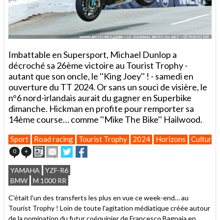
Imbattable en Supersport, Michael Dunlop a
décroché sa 26ème victoire au Tourist Trophy -
autant que son oncle, le ''King Joey'' ! - samedi en
ouverture du TT 2024. Or sans un souci de visière, le
n°6 nord-irlandais aurait du gagner en Superbike
dimanche. Hickman en profite pour remporter sa
14ème course… comme ''Mike The Bike'' Hailwood.
Sport
Road racing
Tourist Trophy
2024
Horizons
Culture
Imprimer
Envoyer
Partager
Partager
0
+
cet
sur
sur
article
Twitter
Facebook
YAMAHA
YZF-R6
à
BMW
M 1000 RR
un
ami
C'était l'un des transferts les plus en vue ce week-end… au
Tourist Trophy ! Loin de toute l'agitation médiatique créée autour
de la nomination du futur coéquipier de Francesco Bagnaia en