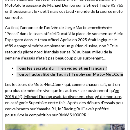
MotoGP, le passage de Michael Dunlop sur la Street Triple RS 765
enthousiasmait le - petit mais costaud - monde de la course moto
sur route.
Au final, l'annonce de l'arrivée de Jorge Martin
aux côtés de
"Pecco" dans le team officiel Ducati
à la place de son mentor Aleix
Espargaro dans le team officel Aprilia en 2025 était logique : le
n°89 espagnol mérite amplement un guidon d'usine, non ? Et le
retour du pilote nord-irlandais sur sa R6 au beau milieu de la
semaine d'essais n'était pas beaucoup plus surprenant...
Tous les secrets du TT en vidéo et en français !
Toute l'actualité du Tourist Trophy sur Moto-Net.Com
Les lecteurs de Moto-Net.Com - qui, comme chacun sait, ont un
peu plus de mémoire vive que les autres - se souviennent qu'
en
2015 déjà, Michael Dunlop avait tardivement changé de monture
,
en catégorie Superbike cette fois. Après des débuts d'essais peu
convaincants sur Yamaha R1, le "Racing Bull" avait préféré
poursuivre la compétition sur BMW S1000RR !