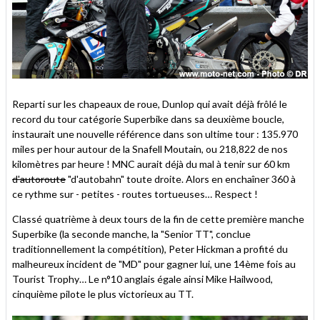
Reparti sur les chapeaux de roue, Dunlop qui avait déjà frôlé le
record du tour catégorie Superbike dans sa deuxième boucle,
instaurait une nouvelle référence dans son ultime tour : 135.970
miles per hour autour de la Snafell Moutain, ou 218,822 de nos
kilomètres par heure ! MNC aurait déjà du mal à tenir sur 60 km
d'autoroute
"d'autobahn" toute droite. Alors en enchaîner 360 à
ce rythme sur - petites - routes tortueuses… Respect !
Classé quatrième à deux tours de la fin de cette première manche
Superbike (la seconde manche, la "Senior TT", conclue
traditionnellement la compétition), Peter Hickman a profité du
malheureux incident de "MD" pour gagner lui, une 14ème fois au
Tourist Trophy… Le n°10 anglais égale ainsi Mike Hailwood,
cinquième pilote le plus victorieux au TT.