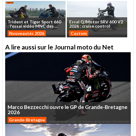
Trident
et
Tiger
Sport
660
Essai
QJMotor
SRV
600
V2
:
l'essai
vidéo
MNC
des
...
2026
:
cruise
control
Nouveautés 2026
Custom
A lire aussi sur le Journal moto du Net
Marco
Bezzecchi
ouvre
le
GP
de
Grande-Bretagne
2026
Grande-Bretagne