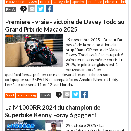
Nouveautés
2026
Motos
Catégorie
Sportive
Pratique
Fiches techniqu
Envoyer
Partager
Partager
0
BMW
cet
sur
sur
article
Twitter
Facebook
Première - vraie - victoire de Davey Todd au
à
un
Grand Prix de Macao 2025
ami
19 novembre 2025 -
Auteur l'an
passé de la pole position du
stupéfiant GP moto de Macao,
Davey Todd avait été catapulté
vainqueur, sans même courir. En
2025, le pilote anglais s'est à
nouveau imposé en
qualifications… puis en course, devant Peter Hickman son
coéquipier sur BMW ! Nos compatriotes Amalric Blanc et Eddy
Ferré se classent 11 et 12 sur Honda.
Envoyer
Partager
Partager
0
Sport
Road racing
BMW
cet
sur
sur
article
Twitter
Facebook
La M1000RR 2024 du champion de
à
un
Superbike Kenny Foray à gagner !
ami
29 octobre 2025 -
La
prestigieuse écurie Tecmas met