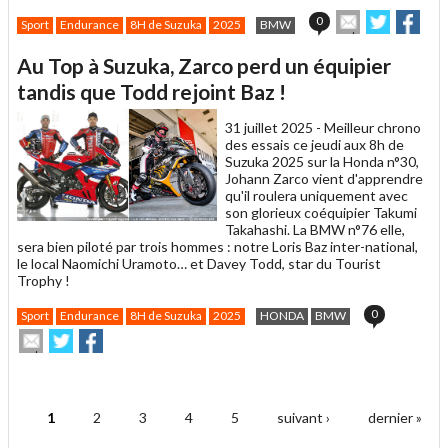
Envoyer
Partager
Part
0
Sport
Endurance
8H de Suzuka
2025
BMW
cet
sur
sur
article
Twitter
Facebo
Au Top à Suzuka, Zarco perd un équipier
à
un
tandis que Todd rejoint Baz !
ami
31 juillet 2025 -
Meilleur chrono
des essais ce jeudi aux 8h de
Suzuka 2025 sur la Honda n°30,
Johann Zarco vient d'apprendre
qu'il roulera uniquement avec
son glorieux coéquipier Takumi
Takahashi. La BMW n°76 elle,
sera bien piloté par trois hommes : notre Loris Baz inter-national,
le local Naomichi Uramoto… et Davey Todd, star du Tourist
Trophy !
0
Sport
Endurance
8H de Suzuka
2025
HONDA
BMW
Envoyer
Partager
Partager
cet
sur
sur
article
Twitter
Facebook
.
à
un
1
2
3
4
5
suivant ›
dernier »
ami
Pages