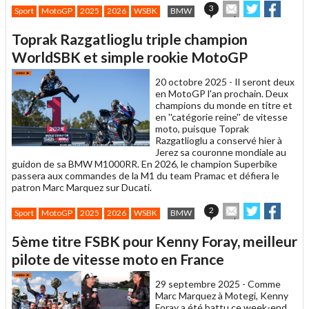
Envoyer
Partager
Parta
3
Sport
MotoGP
2025
2026
WSBK
BMW
cet
sur
sur
article
Twitter
Facebook
Toprak Razgatlioglu triple champion
à
un
WorldSBK et simple rookie MotoGP
ami
20 octobre 2025 -
Il seront deux
en MotoGP l'an prochain. Deux
champions du monde en titre et
en ''catégorie reine'' de vitesse
moto, puisque Toprak
Razgatlioglu a conservé hier à
Jerez sa couronne mondiale au
guidon de sa BMW M1000RR. En 2026, le champion Superbike
passera aux commandes de la M1 du team Pramac et défiera le
patron Marc Marquez sur Ducati.
Envoyer
Partager
Parta
2
Sport
MotoGP
2025
2026
WSBK
BMW
cet
sur
sur
article
Twitter
Facebook
5ème titre FSBK pour Kenny Foray, meilleur
à
un
pilote de vitesse moto en France
ami
29 septembre 2025 -
Comme
Marc Marquez à Motegi, Kenny
Foray a été battu ce week-end