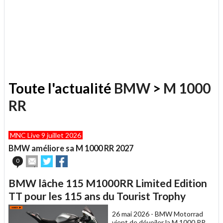
Toute l'actualité
BMW
>
M 1000
RR
MNC Live 9 juillet 2026
BMW améliore sa M 1000 RR 2027
Envoyer
Partager
Partager
0
cet
sur
sur
article
Twitter
Facebook
BMW lâche 115 M1000RR Limited Edition
à
un
TT pour les 115 ans du Tourist Trophy
ami
26 mai 2026 -
BMW Motorrad
vient de dévoiler la M 1000 RR