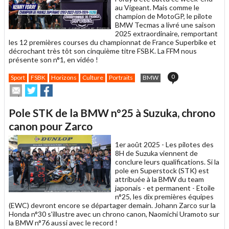
au Vigeant. Mais comme le
champion de MotoGP, le pilote
BMW Tecmas a livré une saison
2025 extraordinaire, remportant
les 12 premières courses du championnat de France Superbike et
décrochant très tôt son cinquième titre FSBK. La FFM nous
présente son n°1, en vidéo !
0
Sport
FSBK
Horizons
Culture
Portraits
BMW
Envoyer
Partager
Partager
cet
sur
sur
article
Twitter
Facebook
Pole STK de la BMW n°25 à Suzuka, chrono
à
un
canon pour Zarco
ami
1er août 2025 -
Les pilotes des
8H de Suzuka viennent de
conclure leurs qualifications. Si la
pole en Superstock (STK) est
attribuée à la BMW du team
japonais - et permanent - Etoile
n°25, les dix premières équipes
(EWC) devront encore se départager demain. Johann Zarco sur la
Honda n°30 s'illustre avec un chrono canon, Naomichi Uramoto sur
la BMW n°76 aussi avec le record !