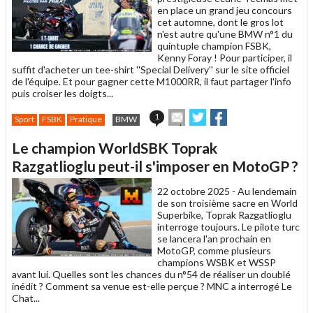
en place un grand jeu concours
cet automne, dont le gros lot
n'est autre qu'une BMW n°1 du
quintuple champion FSBK,
Kenny Foray ! Pour participer, il
suffit d'acheter un tee-shirt ''Special Delivery'' sur le site officiel
de l'équipe. Et pour gagner cette M1000RR, il faut partager l'info
puis croiser les doigts...
Envoyer
Partager
Partager
1
Sport
FSBK
Pratique
BMW
cet
sur
sur
article
Twitter
Facebook
Le champion WorldSBK Toprak
à
un
Razgatlioglu peut-il s'imposer en MotoGP ?
ami
22 octobre 2025 -
Au lendemain
de son troisième sacre en World
Superbike, Toprak Razgatlioglu
interroge toujours. Le pilote turc
se lancera l'an prochain en
MotoGP, comme plusieurs
champions WSBK et WSSP
avant lui. Quelles sont les chances du n°54 de réaliser un doublé
inédit ? Comment sa venue est-elle perçue ? MNC a interrogé Le
Chat...