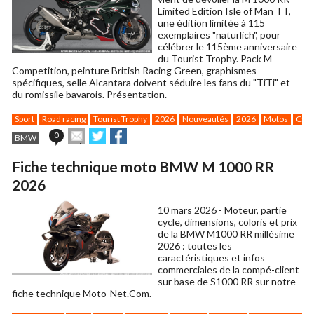
Limited Edition Isle of Man TT,
une édition limitée à 115
exemplaires "naturlich", pour
célébrer le 115ème anniversaire
du Tourist Trophy. Pack M
Competition, peinture British Racing Green, graphismes
spécifiques, selle Alcantara doivent séduire les fans du "TiTi" et
du romissile bavarois. Présentation.
Sport
Road racing
Tourist Trophy
2026
Nouveautés
2026
Motos
Caté
Envoyer
Partager
Partager
0
BMW
cet
sur
sur
article
Twitter
Facebook
Fiche technique moto BMW M 1000 RR
à
un
2026
ami
10 mars 2026 -
Moteur, partie
cycle, dimensions, coloris et prix
de la BMW M1000 RR millésime
2026 : toutes les
caractéristiques et infos
commerciales de la compé-client
sur base de S1000 RR sur notre
fiche technique Moto-Net.Com.