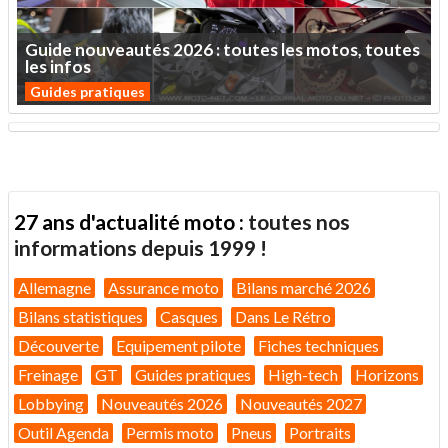
Guide
nouveautés
2026
:
toutes
les
motos,
toutes
les
infos
Guides pratiques
27 ans d'actualité moto :
toutes nos
informations depuis 1999 !
Allemagne
Assurance moto
Bilans marché 2026
Bilans statistiques
Casques
Dans Le Rétro
Découverte
Equipement pilote
Fiches techniques
Freinage
GT
Guides pratiques
High-tech
Horizons
Lobbying
Nouveautés 2026
Nouveautés 2027
Outil Agenda
Permis moto
Pneus
Portraits