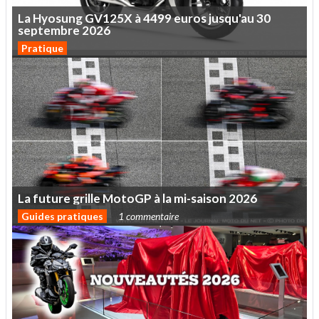
La
Hyosung
GV125X
à
4499
euros
jusqu'au
30
septembre
2026
Pratique
La
future
grille
MotoGP
à
la
mi-saison
2026
Guides pratiques
1 commentaire