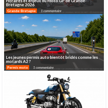
Horaires
et
enjeux
du
Moto
GP
de
Grande-
Bretagne
2026
Grande-Bretagne
1 commentaire
Les
jeunes
permis
auto
bientôt
bridés
comme
les
motards
A2
?
Permis moto
1 commentaire