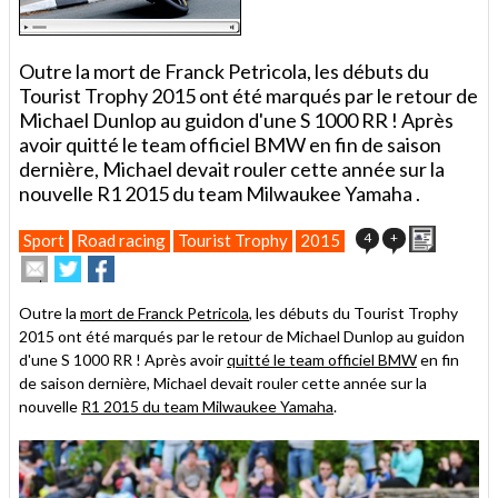
Outre la mort de Franck Petricola, les débuts du
Tourist Trophy 2015 ont été marqués par le retour de
Michael Dunlop au guidon d'une S 1000 RR ! Après
avoir quitté le team officiel BMW en fin de saison
dernière, Michael devait rouler cette année sur la
nouvelle R1 2015 du team Milwaukee Yamaha .
Imprimer
4
+
Sport
Road racing
Tourist Trophy
2015
Envoyer
Partager
Partager
cet
sur
sur
article
Twitter
Facebook
Outre la
mort de Franck Petricola
, les débuts du Tourist Trophy
à
2015 ont été marqués par le retour de Michael Dunlop au guidon
un
d'une S 1000 RR ! Après avoir
ami
quitté le team officiel BMW
en fin
de saison dernière, Michael devait rouler cette année sur la
nouvelle
R1 2015 du team Milwaukee Yamaha
.