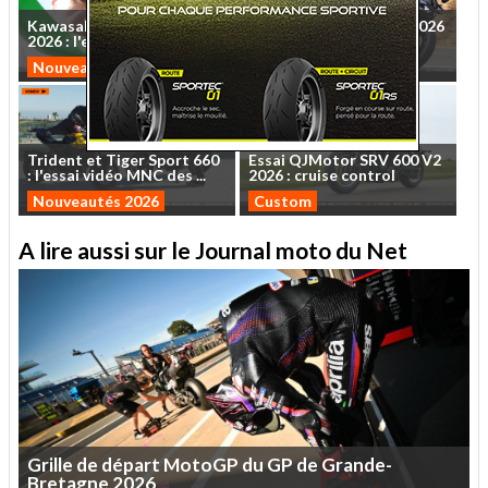
Kawasaki
Ninja
ZX-10R
Essai
Kawasaki
Z650S
2026
2026
:
l'essai
vidéo
sur
...
:
le
roadster
qui
veut
...
Nouveautés 2026
Nouveautés 2026
Trident
et
Tiger
Sport
660
Essai
QJMotor
SRV
600
V2
:
l'essai
vidéo
MNC
des
...
2026
:
cruise
control
Nouveautés 2026
Custom
A lire aussi sur le Journal moto du Net
Grille
de
départ
MotoGP
du
GP
de
Grande-
Bretagne
2026